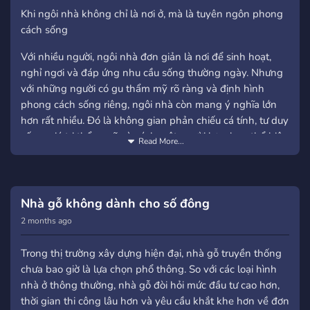
Suggestions Welcome: I'm
Khi ngôi nhà không chỉ là nơi ở, mà là tuyên ngôn phong
always open to
cách sống
suggestions for server
ideas, videos, and more!
Với nhiều người, ngôi nhà đơn giản là nơi để sinh hoạt,
Feel free to shout them
nghỉ ngơi và đáp ứng nhu cầu sống thường ngày. Nhưng
out! Thank You for Reading!
với những người có gu thẩm mỹ rõ ràng và định hình
I hope to see you and chat!
phong cách sống riêng, ngôi nhà còn mang ý nghĩa lớn
hơn rất nhiều. Đó là không gian phản chiếu cá tính, tư duy
sống, giá trị thẩm mỹ và cách một người lựa chọn thể hiện
Read More...
bản thân trước thế giới. Khi ấy, ngôi nhà không còn chỉ là
nơi ở – mà trở thành một tuyên ngôn sống được hiện thực
hóa bằng kiến trúc.
Nhà gỗ không dành cho số đông
Không gian sống phản ánh con người sở hữu nó Mỗi lựa
2 months ago
chọn trong thiết kế nhà ở – từ phong cách kiến trúc, vật
liệu, bố cục không gian đến cách bài trí – đều phần nào
Trong thị trường xây dựng hiện đại, nhà gỗ truyền thống
thể hiện gu thẩm mỹ và quan điểm sống của gia chủ.
chưa bao giờ là lựa chọn phổ thông. So với các loại hình
Người yêu sự tối giản sẽ chọn không gian tinh gọn. Người
nhà ở thông thường, nhà gỗ đòi hỏi mức đầu tư cao hơn,
đề cao tiện nghi sẽ ưu tiên công năng. Và người trân trọng
thời gian thi công lâu hơn và yêu cầu khắt khe hơn về đơn
chiều sâu văn hóa thường tìm đến những loại hình kiến