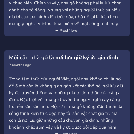
vị thực hiện. Chính vì vậy, nhà gỗ không phải là lựa chọn
trúc mang bản sắc như nhà gỗ truyền thống. Vì vậy, ngôi
dành cho số đông. Nhưng với những người thực sự hiểu
nhà không chỉ phục vụ nhu cầu sống mà còn là cách gia
giá trị của loại hình kiến trúc này, nhà gỗ lại là lựa chọn
chủ kể câu chuyện về chính mình thông qua không gian.
mang ý nghĩa vượt xa khái niệm về một công trình xây
Tham khảo thêm phong cách làm việc của đơn vị thi công
dựng đơn thuần.
Read More...
nhà gỗ uy tín ⏩⏩
https://www.pinterest.com/nhagohanam/
Nhà gỗ là lựa chọn của người đề cao giá trị hơn chi phí
Phần lớn người lựa chọn nhà gỗ không xem đây là bài
Nhà gỗ là lựa chọn của người có gu sống riêng Giữa vô
toán “xây sao cho tiết kiệm nhất”. Họ hiểu rằng nhà gỗ là
Mỗi căn nhà gỗ là nơi lưu giữ ký ức gia đình
vàn phong cách kiến trúc hiện đại, lựa chọn nhà gỗ truyền
công trình có giá trị sử dụng lâu dài, đòi hỏi kỹ thuật cao
thống là quyết định mang tính chọn lọc cao. Đây không
2 months ago
và mang theo chiều sâu văn hóa, thẩm mỹ lẫn tinh thần.
phải kiểu nhà dành cho người chạy theo xu hướng hay chỉ
Vì vậy, quyết định đầu tư vào nhà gỗ thường xuất phát từ
quan tâm đến sự tiện lợi trước mắt. Nhà gỗ thường được
Trong tâm thức của người Việt, ngôi nhà không chỉ là nơi
tư duy coi trọng giá trị thật hơn chi phí trước mắt. Những
lựa chọn bởi những người yêu giá trị truyền thống, đề cao
để ở mà còn là không gian gắn kết các thế hệ, nơi lưu giữ
khách hàng này không chỉ tìm một ngôi nhà đẹp – họ
chiều sâu thẩm mỹ và mong muốn sở hữu không gian
ký ức, truyền thống và những giá trị tinh thần của cả gia
đang tìm kiếm một không gian sống, một tài sản hoặc
sống có bản sắc riêng biệt. Một công trình được thực hiện
đình. Đặc biệt với nhà gỗ truyền thống, ý nghĩa ấy càng
một công trình mang tính di sản cho gia đình. Xem thêm
bởi đơn vị thi công nhà gỗ uy tín không chỉ tạo nên nơi ở
trở nên sâu sắc hơn. Một căn nhà gỗ không đơn thuần là
về thương hiệu nhà gỗ Hà Nam tại ⏩⏩
đẹp mắt mà còn giúp gia chủ khẳng định gu sống khác
công trình kiến trúc đẹp hay tài sản vật chất giá trị, mà
https://www.threads.com/@nhagohanam
biệt và tinh tế.
còn là nơi lưu giữ những câu chuyện gia đình, những
khoảnh khắc sum vầy và ký ức được bồi đắp qua năm
Nhà gỗ đòi hỏi gu thẩm mỹ và chiều sâu cảm nhận Không
Tuyên ngôn của người đề cao giá trị bền vững Trong khi