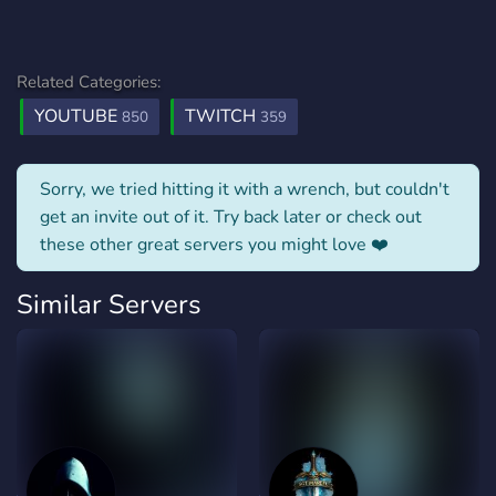
Related Categories:
YOUTUBE
TWITCH
850
359
Sorry, we tried hitting it with a wrench, but couldn't
get an invite out of it. Try back later or check out
these other great servers you might love ❤️
Similar Servers