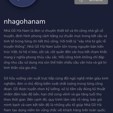
nhagohanam
Nhà Gỗ Hà Nam là đơn vị chuyên thiết kế và thi công nhà gỗ cổ
truyền, định hình phong cách bằng sự chuẩn mực trong kết cấu và
tinh tế trong từng chi tiết thủ công. Với triết lý “xây nhà từ gốc rễ
truyền thống”, Nhà Gỗ Hà Nam luôn tôn trọng nguyên bản kiến
trúc Việt, từ hệ vì kèo, cột cái, cột quân đến các họa tiết chạm khắc
mang ý nghĩa phong thủy sâu sắc. Mỗi công trình không chỉ đáp
ứng nhu cầu sử dụng mà còn thể hiện chiều sâu văn hóa và giá trị
tinh thần của gia chủ.
Sở hữu xưởng sản xuất trực tiếp cùng đội ngũ nghệ nhân giàu kinh
nghiệm, đơn vị chủ động kiểm soát chất lượng trong từng công
đoạn. Gỗ được tuyển chọn kỹ lưỡng, xử lý tẩm sấy đúng kỹ thuật
nhằm đảm bảo độ bền, hạn chế cong vênh và gia tăng tuổi thọ
theo thời gian. Bên cạnh đó, quy trình làm việc rõ ràng, báo giá
minh bạch và cam kết tiến độ là những yếu tố giúp Nhà Gỗ Hà
Nam tạo dựng niềm tin vững chắc với khách hàng trên toàn quốc.