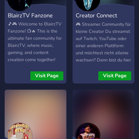
BlairzTV Fanzone
Creator Connect
Deutsch
🎵🎮 Welcome to BlairzTV
🎮 Streamer Community für
Fanzone! 📺🔥 This is the
kleine Creator Du streamst
ultimate fan community for
auf Twitch, YouTube oder
BlairzTV, where music,
einer anderen Plattform
gaming, and content
und möchtest nicht alleine
creation come together!
wachsen? Dann bist du hier
Whether you're here for
genau richtig. Unser
the music, the Twitch
Discord ist ein Treffpunkt
Visit Page
Visit Page
streams, or the YouTube
für kleine Streamer und
content, you're in the right
Content Creator, die sich
place! 🚀 What We Offer:
vernetzen, gemeinsam
🎤 Music & Content
streamen und gegenseitig
Updates – Stay up to date
unterstützen wollen. Was
with BlairzTV’s latest
dich hier erwartet: ⭐
releases and uploads. 📢
Connecte dich mit anderen
Announcements & Events –
kleinen Streamern 🎮 Finde
Weekly events, special
Mitspieler und Stream-