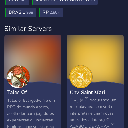
645
25
BRASIL
RP
968
2,507
Similar Servers
Tales Of
𝐔nv. 𝐒aint 𝐌ari
Evargoodwoin
⤹⤷ ۪ 🌞 ׁ ོ 𝅄𝐏rocurando um
Tales of Evargodwin é um
role-play pra se divertir,
RPG de mundo aberto,
interpretar e criar novas
acolhedor para jogadores
amizades e interagir?
experientes ou iniciantes.
ACABOU DE ACHAR! ོ 𝅄
Explore o incrível sistema