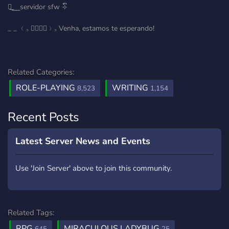
ㅤ𐙚͟ㅤ⎯⎯ㅤservidor sfwㅤ ⟢ົ
_ _ ﹙꜆ 𝅙᳣﹒᳤𝅙﹚꜆ Venha, estamos te esperando!
Related Categories:
ROLE-PLAYING
WRITING
8,523
1,154
Recent Posts
Latest Server News and Events
Use 'Join Server' above to join this community.
Related Tags:
RPG
MIRACULOUS LADYBUG