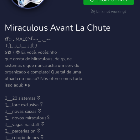
Link not working?
Miraculous Avant La Chute
ㅤ✿ᩙ᤻ㅤ ₊ ㅤMALCㅤᡣ✦ᩚㅤ~~⎯◞⎯~~
ㅤ ꒰ ͜ㅤ۫ㅤ | ͜ 𝄄 ͜ 𝄄⏝۪𝆹𝅥۪⏝𝄄 ͜ 𝄄 ͜ |ㅤ۫ㅤ͜ ꒱
𝅙ׄ𝅙𝅙𝅙𑄾𝅙𝅙𝅙✿𝅙﹚𝅙𝅙🐞 𝅙𝅙𝅙𝅙Ei, você, vocêzinho
que gosta de Miraculous, de rp, de
sistemas e que nunca acha um servidor
organizado e completo! Que tal da uma
olhada no nosso? Nós oferecemos tudo
isso aqui:𝅙ִ𝅙 ✦๑
ㅤ𐙚͟ㅤ⎯⎯ㅤ20 sistemasㅤ ⟢ົ
ㅤ𐙚͟ㅤ⎯⎯ㅤlore exclusivaㅤ ⟢ົ
ㅤ𐙚͟ㅤ⎯⎯ㅤnovas caixasㅤ ⟢ົ
ㅤ𐙚͟ㅤ⎯⎯ㅤnovos miraculousㅤ⟢ົ
ㅤ𐙚͟ㅤ⎯⎯ㅤvagas na staff ㅤ⟢ົ
ㅤ𐙚͟ㅤ⎯⎯ㅤparcerias onㅤ ⟢ົ
ㅤ𐙚͟ㅤ⎯⎯ㅤcriação de ocsㅤ ⟢ົ