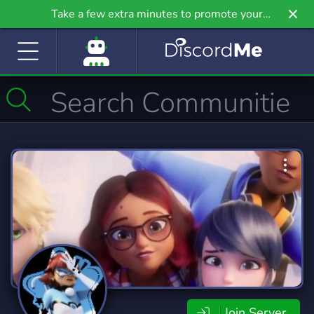
Take a few extra minutes to promote your
community even further on Griv.io, our newest
site.
Join Server