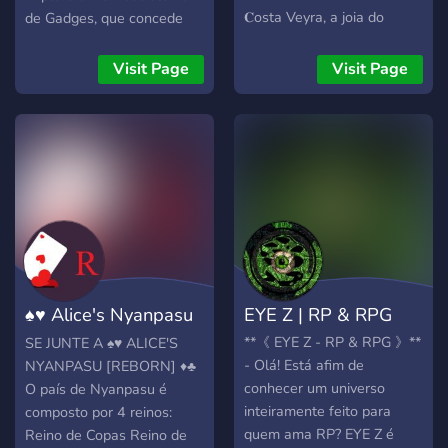
𝐂osta Veyra, a joia do
de Gadges, que concede
Caribe! Venha descobrir o
poderes para personalizar
lugar ideal para quem
sua experiência no RP,
Visit Page
Visit Page
busca luxo e diversão,
tanto em combate quanto
aventura e, claro, educação
no tema da sua história.
de alto padrão. Durante o
Venha se divertir de
dia, Costa Veyra
maneira descontraída!
comercializa o paraíso. À
noite, cobra o valor."
Confira o que temos para
oferecer: • 𝐒ervidor
𝐎rganizado • 𝐄nredo
𝐄nvolvente • 𝐒istemas
♠♥ Alice's Nyanpasu
EYE Z | RP & RPG
Únicos • 𝐀mbiente
𝐃ivertido ⤹⤷ ۪ 🌞 ׁ ོ 𝅄 𝐄ntre
[Reborn] ♦♣
**《 EYE Z - RP & RPG 》**
SE JUNTE A ♠♥ ALICE'S
já e venha se divertir
- Olá! Está afim de
NYANPASU [REBORN] ♦♣
conosco!
conhecer um universo
O país de Nyanpasu é
inteiramente feito para
composto por 4 reinos:
quem ama RP? EYE Z é
Reino de Copas Reino de