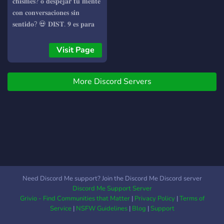
𝐜𝐡𝐢𝐬𝐦𝐞𝐬? 𝐨 𝐝𝐞𝐬𝐩𝐞𝐣𝐚𝐫 𝐭𝐮 𝐦𝐞𝐧𝐭𝐞
𝐜𝐨𝐧 𝐜𝐨𝐧𝐯𝐞𝐫𝐬𝐚𝐜𝐢𝐨𝐧𝐞𝐬 𝐬𝐢𝐧
𝐬𝐞𝐧𝐭𝐢𝐝𝐨? 💀 𝐃𝐈𝐒𝐓. 𝟗 𝐞𝐬 𝐩𝐚𝐫𝐚
𝐭𝐢! 🗿 𝐒𝐭𝐚𝐟𝐟 𝐚𝐜𝐭𝐢𝐯𝐨 𝐲 𝐛𝐢𝐥𝐢𝐧𝐠𝐮𝐞
🗿 𝐉𝐮𝐞𝐠𝐨𝐬 𝐦𝐮𝐥𝐭𝐢𝐩𝐥𝐞𝐬 🗿 𝐌𝐮𝐬𝐢𝐜
Visit Page
& 𝐂𝐡𝐢𝐥𝐥 🗿 𝐃𝐢𝐛𝐮𝐣𝐨𝐬 𝐲 𝐚𝐫𝐭𝐞 🗿
𝐍𝐨𝐜𝐡𝐞𝐬 𝐝𝐞 𝐏𝐞𝐥𝐢𝐜𝐮𝐥𝐚𝐬 🗿𝐆𝐞𝐧𝐭𝐞
More Discord Servers
𝐝𝐞 𝐝𝐢𝐟𝐞𝐫𝐞𝐧𝐭𝐞𝐬 𝐥𝐮𝐠𝐚𝐫𝐞𝐬 🗿
𝐒𝐨𝐫𝐭𝐞𝐨𝐬 𝐌𝐞𝐧𝐬𝐮𝐚𝐥𝐞𝐬 𝐲 𝐏𝐫𝐞𝐦𝐢𝐨𝐬
𝐪𝐮𝐞 𝐭𝐞 𝐩𝐮𝐞𝐝𝐞𝐬 𝐠𝐚𝐧𝐚𝐫 𝐩𝐨𝐫
𝐢𝐧𝐯𝐢𝐭𝐚𝐫 𝐚𝐦𝐢𝐠𝐨𝐬!! 𝐘 𝐦𝐮𝐜𝐡𝐨
𝐦𝐚𝐬 𝐪𝐮𝐞 𝐞𝐬𝐨 𝐔𝐧𝐞𝐭𝐞𝐧𝐨𝐬 𝐚 𝐞𝐬𝐭𝐞
𝐜𝐲𝐛𝐞𝐫-𝐜𝐨𝐟𝐟𝐞𝐞 𝐜𝐨𝐧 𝐥𝐨𝐬 𝐛𝐫𝐚𝐳𝐨𝐬
𝐚𝐛𝐢𝐞𝐫𝐭𝐨𝐬! :𝐏 𝐓𝐞 𝐞𝐬𝐩𝐞𝐫𝐚𝐦𝐨𝐬!
^.^👁️
Need Discord Me support? Join the Discord Me Discord server
Discord Me Support Server
Grivio - Find Communities that Matter
|
Privacy Policy
|
Terms of
Service
|
NSFW Guidelines
|
Blog
|
Support