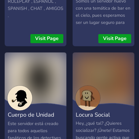
que nos encantaría que te
Somos un servidor nuevo
ROLEPLAY , ESPAÑOL ,
unas a nuestro server!
con una temática de bar en
SPANISH , CHAT , AMIGOS
el cielo, pues esperamos
.
ser un lugar seguro para
todos. Las puertas están
abiertas para que vengas a
Visit Page
Visit Page
pasar el rato, hablar,
escuchar música, jugar y
conocer personas. ⋆
Ofrecemos variedad de
canales de chat y voz,
progresivamente
añadiremos stickers, emojis
y bots que te interesen,
eventos y aún más para
hacer cada vez más
Cuerpo de Unidad
Locura Social
cómoda tu estancia en el
servidor. Espero que te
Holmes Privado
Hey, ¿qué tal? ¿Quieres
Este servidor está creado
animes a formar parte de
socializar? ¡Únete! Estamos
para todos aquellos
esta nueva comunidad, te
buscando gente activa que
fanáticos de los detectives