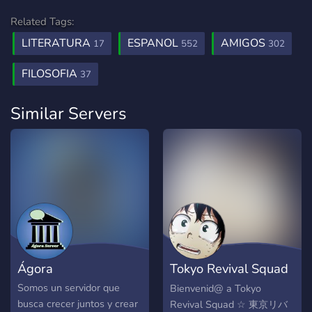
Related Tags:
LITERATURA
ESPANOL
AMIGOS
17
552
302
FILOSOFIA
37
Similar Servers
Ágora
Tokyo Revival Squad
☆
Somos un servidor que
Bienvenid@ a Tokyo
busca crecer juntos y crear
Revival Squad ☆ 東京リバ