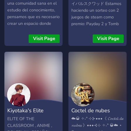
una comunidad sana en el
イバルスクワッド Estamos
estudio del conocimiento,
haciendo un sorteo con 2
pensamos que es necesario
juegos de steam como
crear un espacio donde
premio: Payday 2 y Tomb
debatir y plasmar ideas, y
Raider, así que vengan y
esto es un experimento
participen! Un lugar
Visit Page
Visit Page
sobre esa idea.
divertido y seguro para que
lo pases muy bien! (Para
+15 en adelante en lo
posible? ) - ? Autoroles - ?
Gamers - ⛏ Server propio
de Minecraft en
construcción - ?? Anime - ?
Memes - ? Musica - ? Canal
NSFW - ? Actividades y
eventos - ? Sorteos! - ? Y
Kiyotaka's Elite
Coctel de nubes
mucho más! Unete e invita
a tus amigos Estamos
Classroom
☁️🥃 ✧˖° ⊹⊱•••《 𝓒𝓸𝓬𝓽𝓮𝓵 𝓭𝓮
ELITE OF THE
recién empezando, por lo
𝓷𝓾𝓫𝓮𝓼 》•••⊰⊹ ✧˖° 🥃☁️ ⋆
CLASSROOM , ANIME ,