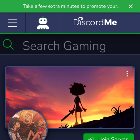
Take a few extra minutes to promote your
community even further on Griv.io, our newest
site.
Join Server