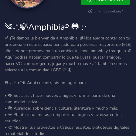
Link not working?
༄˖°.🍃Amphibia࿔ 🐸 :･
🍂 ¡Te damos la bienvenida a Amphibia! 🪵Nos alegra contar con tu
presencia en este espacio pensado para personas mayores de (+18)
años, donde promovemos un ambiente sano, amable y tranquilo 🍂
Aquí podrás hablar, compartir lo que te gusta, buscar amigos,
hacer VC, conocer gente, jugar y mucho más ⋆｡˚ También somos
abiertos a la comunidad LGBT ♡ 🦎˚
🐸.｡. *. •.°🍄 Aquí encontrarás un lugar para:
• 🐸 Socializar, hacer nuevos amigos y formar parte de una
comunidad activa.
• 📚 Aprender sobre ciencia, cultura, literatura y mucho más.
• 🎯 Plantear tus metas, compartir tus logros y avanzar en tus
estudios.
• 🎨 Mostrar tus proyectos artísticos, escritos, bibliotecas digitales
o material de estudio.