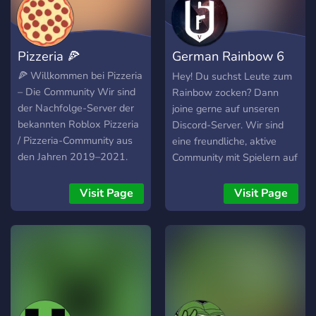
Pizzeria 🍕
German Rainbow 6
Siege Community
🍕 Willkommen bei Pizzeria
Hey! Du suchst Leute zum
– Die Community Wir sind
Rainbow zocken? Dann
der Nachfolge-Server der
joine gerne auf unseren
bekannten Roblox Pizzeria
Discord-Server. Wir sind
/ Pizzeria-Community aus
eine freundliche, aktive
den Jahren 2019–2021.
Community mit Spielern auf
Vielleicht kennt ihr uns
jedem Rang. Wir helfen
noch aus der Corona-Zeit,
Neulingen gerne mit Tipps,
Visit Page
Visit Page
als wir gemeinsam DSDS-
Einstellungen usw. Also
Events, witzige
falls du interessiert bist
Gameshows und legendäre
schau gerne mal vorbei wir
Voice-Abende gefeiert
freuen uns auf dich. ;) MFG
haben. Jetzt starten wir neu
Mikka PS: hier der
durch – mit frischem Team,
Einladungslink zum Server :
neuer Energie und dem
https://discord.gg/FRMK8HY