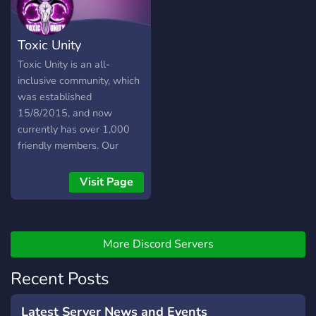
usw.) – Offene, freundliche
Moderation ✨ Join jetzt –
Toxic Unity
wir freuen uns auf dich!
Toxic Unity is an all-
inclusive community, which
was established
15/8/2015, and now
currently has over 1,000
friendly members. Our
growing community has a
regular amount of active
Visit Page
users and an ever
expanding community,
spread across a variety of
different media.
More Discord Servers
Recent Posts
Latest Server News and Events