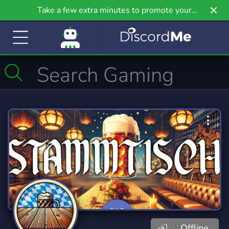
Take a few extra minutes to promote your
community even further on Griv.io, our newest
site.
Offline