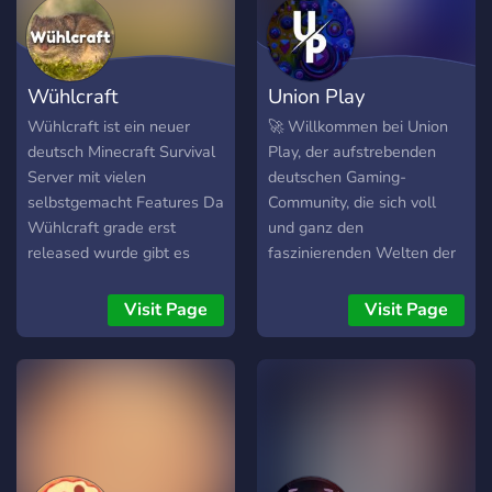
Army hat auch einen
eigenen Minecraft Server,
wo unsere Community mal
Wühlcraft
Union Play
ab und zu zusammen dort
Survival spielen, Spaß
Wühlcraft ist ein neuer
🚀 Willkommen bei Union
haben und großartige
deutsch Minecraft Survival
Play, der aufstrebenden
Dinge bauen. Wenn dies
Server mit vielen
deutschen Gaming-
etwas für dich ist, dann fühl
selbstgemacht Features Da
Community, die sich voll
dich hier wie zu Hause.
Wühlcraft grade erst
und ganz den
released wurde gibt es
faszinierenden Welten der
noch viel mehr in der
Videospiele widmet! Hier
Zukunft
findest du eine lebendige
Visit Page
Visit Page
Gemeinschaft von Gamern,
die ihre Leidenschaft für
digitale Abenteuer 🎮
teilen.