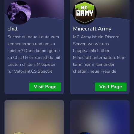
chill
Minecraft Army
Suchst du neue Leute zum
MC Army ist ein Discord
kennenlernen und um zu
Server, wo wir uns
spielen? Dann komm gerne
hauptsächlich über
zu Chill ! Hier kannst du mit
Minecraft unterhalten. Man
Leuten chillen, Mitspieler
kann hier miteinander
für Valorant,CS,Spectre
chatten, neue Freunde
Divide,R6,Fortnite und
finden, Musik hören und
Minecraft suchen! Kommt
Memes anschauen. Unsere
Visit Page
Visit Page
ran und habt Spaß
Community ist nett und
aktiv und wir freuen uns
auf jeden Neuling. Unser
Team ist sehr aktiv und
kümmert sich gerne um
euch und eure Fragen,
wenn ihr welche habt. MC