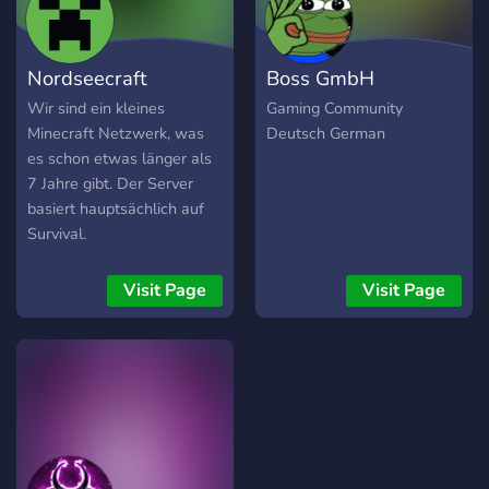
Wunsch, den alten Vibe
zurückzuholen. 🎮 Unsere
Themen & Games: –
Nordseecraft
Boss GmbH
Minecraft, Roblox &
Pokémon – Shooter &
Wir sind ein kleines
Gaming Community
Casual Games – Minigames
Minecraft Netzwerk, was
Deutsch German
& Bot-Funktionen – Memes,
es schon etwas länger als
Spaß & spontane Aktionen
7 Jahre gibt. Der Server
💬 Was dich erwartet: –
basiert hauptsächlich auf
Aktiver Talk & entspannte
Survival.
Atmosphäre – jede
Altersgruppe (wenn
Visit Page
Visit Page
gewünscht sogar mit 18+
Verifikation) – Spontane
Aktionen & Community-
Events – Throwback-Kanal
(Erinnerungen an die alte
Pizzeria) – Leute finden mit
den gleichen Interessen
(Musik, Serien, Bücher,