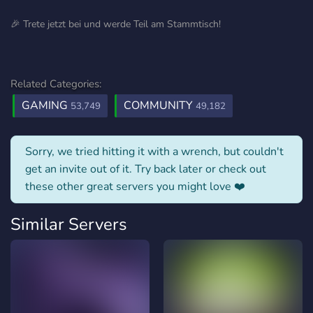
🎉 Trete jetzt bei und werde Teil am Stammtisch!
Related Categories:
GAMING
COMMUNITY
53,749
49,182
Sorry, we tried hitting it with a wrench, but couldn't
get an invite out of it. Try back later or check out
these other great servers you might love ❤️
Similar Servers