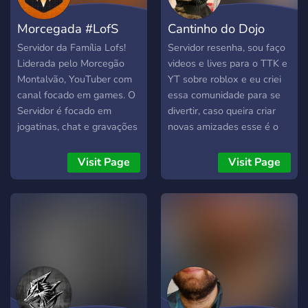
Morcegada #LofS
Cantinho do Dojo
Servidor da Família Lofs!
Servidor resenha, sou faço
Liderada pelo Morcegão
videos e lives para o TTK e
Montalvão, YouTuber com
YT sobre roblox e eu criei
canal focado em games. O
essa comunidade para se
Servidor é focado em
divertir, caso queira criar
jogatinas, chat e gravações
novas amizades esse é o
do Morcegão! Sendo
lugar certo e TODOS são
também um servidor
bem vindos!
Visit Page
Visit Page
"family-friendly", aqui as
regras são muito rigorosas,
o seu desvio poderá
acarretar em punições
severas ou até mesmo o
banimento permanente.
Sinta-se bem vindo para
fazer parte dessa família e
divirta-se!