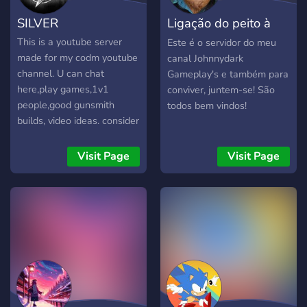
SILVER
Ligação do peito à
barba
This is a youtube server
Este é o servidor do meu
made for my codm youtube
canal Johnnydark
channel. U can chat
Gameplay's e também para
here,play games,1v1
conviver, juntem-se! São
people,good gunsmith
todos bem vindos!
builds, video ideas. consider
checking it out i will greatly
apprieciate it.Thnx
Visit Page
Visit Page