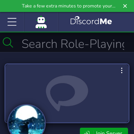
Take a few extra minutes to promote your
community even further on Griv.io, our newest
site.
Join Server