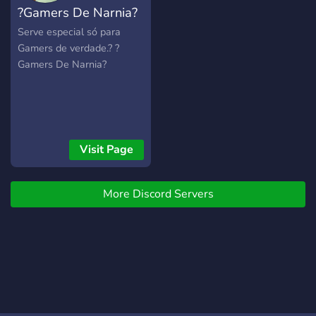
?Gamers De Narnia?
Serve especial só para
Gamers de verdade.? ?
Gamers De Narnia?
Visit Page
More Discord Servers