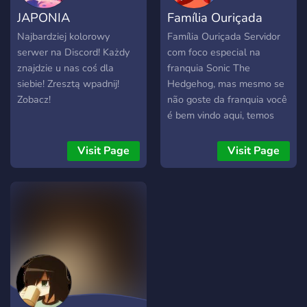
JAPONIA
Família Ouriçada
Najbardziej kolorowy
Família Ouriçada Servidor
serwer na Discord! Każdy
com foco especial na
znajdzie u nas coś dla
franquia Sonic The
siebie! Zresztą wpadnij!
Hedgehog, mas mesmo se
Zobacz!
não goste da franquia você
é bem vindo aqui, temos
chats específicos em que
toleramos assuntos
Visit Page
Visit Page
diversos desde que claro
sigam as regras do server.
Venha para a Família
Ouriçada e juntos vamos
dessa desse server um
gigante!