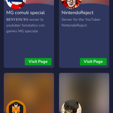
MG comuti special
NintendoReject
𝐁𝐄𝐍𝐕𝐄𝐍𝐔𝐓𝐎 server lo
Server for the YouTuber
youtuber fanstatico con
NintendoReject
games MG speciale
Visit Page
Visit Page