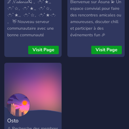
différents cadeaux! ➠ En
Ce que nous offrons ? °•?
🌌 𝓝𝓮𝓭𝓮𝓷𝓲𝓪🪐 。·:*:·ﾟ★,。
Bienvenue sur Asuna 💫 Un
plus: Nous avons une
une communauté agréable
·:*:·ﾟ☆。·:*:·ﾟ★,。·:*:·ﾟ☆。
espace convivial pour faire
équipe de staff présent et
et amicale・ °• un staff
·:*:·ﾟ★,。·:*:·ﾟ☆。·:*:·ﾟ★··:*:·
des rencontres amicales ou
attentif, des mini jeux en
actif et à l'écoute ˖? °•? des
。 👋 Nouveau serveur
amoureuses, discuter chill
développement ainsi qu'un
discussions sympas et
communautaire avec une
et participer à des
système de grades, des
amusantes °•emoji ultra
bonne communauté
événements fun 🎉
avantages pour les
stylé ?✨ °•? .toujours de
bienveillante ✨ Les
personnes actifs et les
bonne humeur et toujours
créateurs de ce serveur
Visit Page
Visit Page
boosters. 🔮 Nous
connecter ! ^^ ╰ Rejoins-
sont ambitieux et compte
t'attendons avec impatiente
nous!!✧˚₊ (avant que je
rassembler plusieurs
! 🎀 🧧Lien d'invitation:
t'oblige à nous rejoindre par
milliers de personnes 🎮
discord.gg/domaine
la force ┻━┻ ヘ╰( •̀ε•́ ╰) )
Bot, jeux, occupation en
[Ya des giga Chad dans le
tout genre disponible 🎭 Le
serv en passant ;)] ( ˶ ❛ ꁞ ❛ ˶
serveur a déjà plus de
)♡ ♡∩_∩ （„• ֊ •„)♡
soixante rôles pour vos
┏━∪∪━━━━━━━━━━━━━━━━━━━━━
descriptions, les jeux
auxquels vous jouez, les
pateformes où vous jouez
Osto
et encore d'autres 。·:*:·ﾟ
★,。·:*:·ﾟ☆。·:*:·ﾟ★,。·:*:·ﾟ
⚠️ Recherche des membres