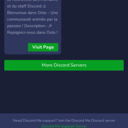
☆。·:*:·ﾟ★,。·:*:·ﾟ☆。·:*:·ﾟ
et du staff Discord ⚠️
★··:*:· 。 😄 Alors rejoignez
Bienvenue dans Osto - Une
nous et disposer d'un
communauté animée par la
serveur bien fait avec une
passion ! Description : 🎉
bonne
Rejoignez-nous dans Osto !
administration/modération
🎉 Êtes-vous prêt à plonger
pour passer le temps avec
dans un monde rempli de
Visit Page
nous ! Invitation dans notre
passionnés comme vous ?
serveur:
Osto est le lieu idéal pour
https://discord.gg/qFQw5K8QJt
More Discord Servers
chill et s'occuper sans prise
de tête.
Need Discord Me support? Join the Discord Me Discord server
Discord Me Support Server