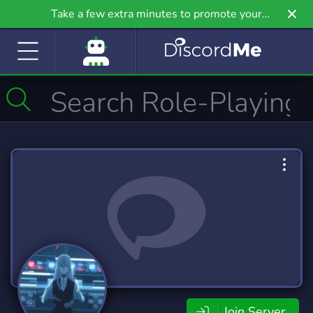
Take a few extra minutes to promote your
community even further on Griv.io, our newest
site.
Join Server