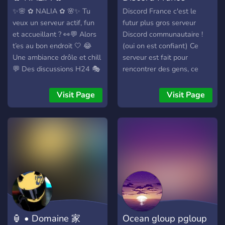
✨🌸 ✿ NALIA ✿ 🌸✨ Tu
Discord France c'est le
veux un serveur actif, fun
futur plus gros serveur
et accueillant ? 👀💬 Alors
Discord communautaire !
t’es au bon endroit 🤍 😂
(oui on est confiant) Ce
Une ambiance drôle et chill
serveur est fait pour
💬 Des discussions H24 🎭
rencontrer des gens, ce
Énormément de rôles au
faire des amis ou trouver
choix 🌈 Une communauté
des partenaires de jeux ! ?
Visit Page
Visit Page
sympa et bienveillante 🎉
Le serveur viens d'ouvrir ! ⭐
Animations & bonne vibe
Des catégories et rôles en
garantie Viens discuter,
fonction de votre
rigoler et te faire des amis
département ! ? Des
sur ✿ NALIA ✿ ✨ 👉
concours et des Giveaways
Rejoins-nous maintenant
régulier ! ❓ Un staff
compétent avec des
recrutements régulier ! ✉
Un système de suggestion
car nous savons qu'il est
🏮 • Domaine 家
Ocean gloup pgloup
important d'écouter nos