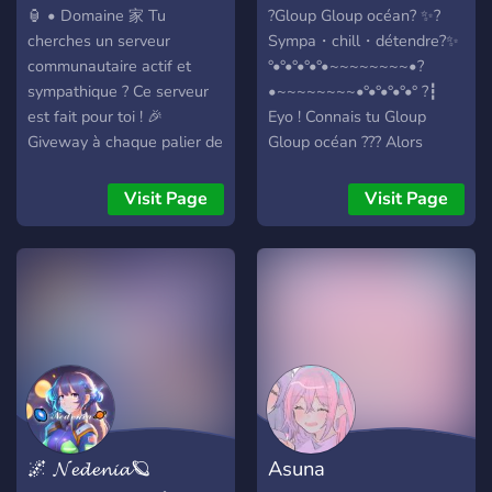
membres ! ⚠ Le serveur
🏮 • Domaine 家 Tu
?Gloup Gloup océan? ✨?
viens d'être créer donc tout
cherches un serveur
Sympa・chill・détendre?✨
n'est pas encore en place.
communautaire actif et
°•°•°•°•°•~~~~~~~~•?
sympathique ? Ce serveur
•~~~~~~~~•°•°•°•°•° ?┇
est fait pour toi ! 🎉
Eyo ! Connais tu Gloup
Giveway à chaque palier de
Gloup océan ??? Alors
membres, il s'améliore de
laisse moi te le présenter !
jour en jour pour une
Si tu aimes chill, discuter, te
Visit Page
Visit Page
meilleure expérience ! 🎈 ➠
faire de nouveaux pote
Objectifs: De réunir une
(sauf @monsuta toujours
communauté actif et de
colère colère lui), partager
créer un espace sécurisé et
tes centres d'intérêt,
agréable pour tous nos
encore que tu aimes
membres. 💝 Un espace
l'univers des mangas et des
commun pour toutes
animé ou encore rigoler et
personnes qui ont envie de
t'amuser, ce serveur est fait
parler/se confier ou encore
pour toi!
participer à nos différents
°•°•°•°•°•~~~~~~~~•?
🌌 𝓝𝓮𝓭𝓮𝓷𝓲𝓪🪐
Asuna
événements et de gagner
•~~~~~~~~°•°•°•°•°• ╭・?