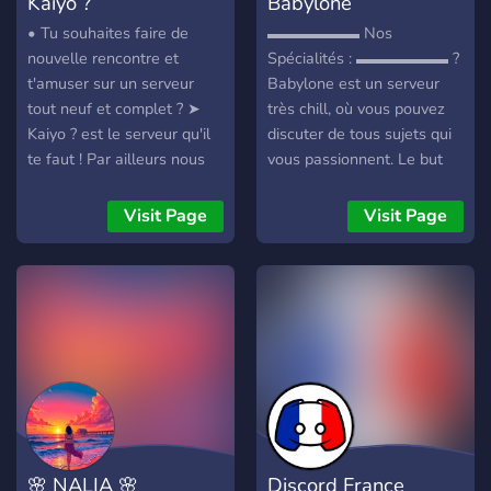
Kaiyo ?
Babylone
• Tu souhaites faire de
▬▬▬▬▬▬ Nos
nouvelle rencontre et
Spécialités : ▬▬▬▬▬▬ ?
t'amuser sur un serveur
Babylone est un serveur
tout neuf et complet ? ➤
très chill, où vous pouvez
Kaiyo ? est le serveur qu'il
discuter de tous sujets qui
te faut ! Par ailleurs nous
vous passionnent. Le but
recherchons activement du
du serveur est que vous
staff et des serveurs pour
vous sentiez à l’aise, faire
Visit Page
Visit Page
fusionner !
connaissance, partager et
créer des liens. On est bon
délire et sans prise de
tête:) Notre but est de
devenir un Havre de paix
paisible :) Venez nombreux
!
🌸 NALIA 🌸
Discord France