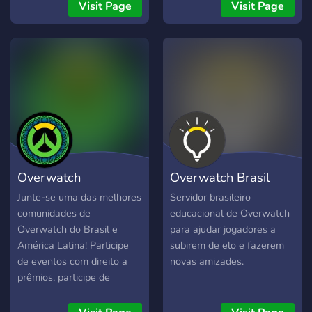
PUGS at 5:00 PM PST
Visit Page
Visit Page
every Saturday! ‼️ No
toxicity allowed. Join and
sign up for the event if
interested 🙂
https://discord.gg/overwatchidiots
Overwatch
Overwatch Brasil
BRASIL/LATAM -
Insight
Junte-se uma das melhores
Servidor brasileiro
comunidades de
educacional de Overwatch
Grupo S
Overwatch do Brasil e
para ajudar jogadores a
América Latina! Participe
subirem de elo e fazerem
de eventos com direito a
novas amizades.
prêmios, participe de
torneios de Overwatch e
conheça amigos e parceiros