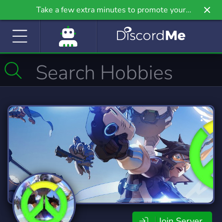
Take a few extra minutes to promote your
community even further on Griv.io, our newest
site.
Join Server