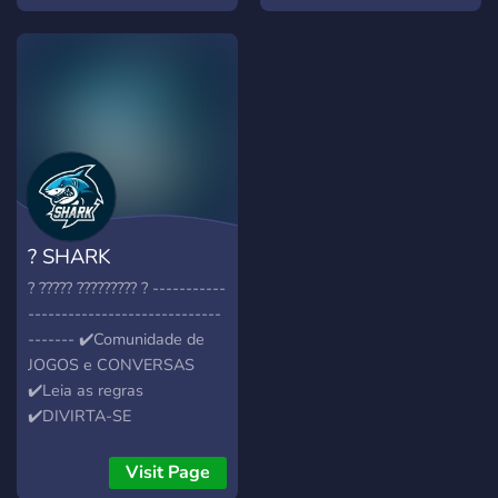
? SHARK
COMMUNITY ?
? ????? ????????? ? -----------
-----------------------------
------- ✔️Comunidade de
JOGOS e CONVERSAS
✔️Leia as regras
✔️DIVIRTA-SE
Visit Page