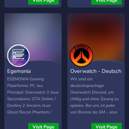
Visit Page
Visit Page
de jogo aqui! ¡Únete a una
de las mejores
comunidades de
Overwatch de Brasil y
América Latina! Participa
en eventos con premios,
participa en torneos de
Overwatch y conoce
amigos y compañeros de
juego aquí.
Egemonia
Overwatch - Deutsch
EGEMONIA Gaming
Wir sind ein
Plateforme: PC Jeu
deutschsprachiger
Principal: Overwatch 2 Jeux
Overwatch Discord, um
Secondaires: GTA Online /
chillig und ohne Zwang zu
Destiny 2 Anciens Jeux:
spielen. Bei uns ist jeder
Ghost Recon Phantom /
von Bronze bis GM – also
Warface / Warframe
unabhängig vom Skill –
Ancien Nom de Team: G60
willkommen, ein
Visit Page
Visit Page