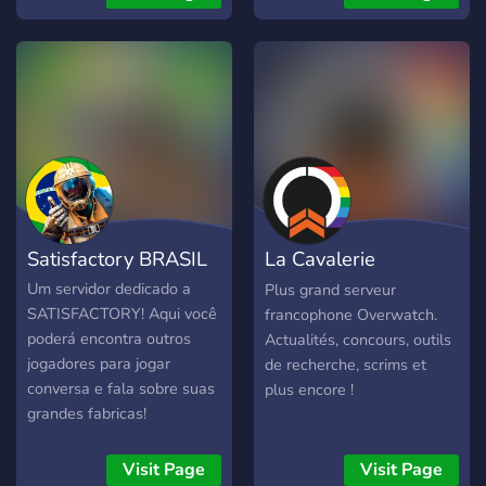
/ R1V4L1TY / Equilibrium
freundliches Miteinander
Existe depuis: 2014
steht im Vordergrund. Hier
findest du: -Temporäre
Sprachkanäle -Rollen für
Helden und Ranks -
Getrennte Community und
Gameplay Kanäle -
Freundliche Community -
Custom Emotes
Satisfactory BRASIL
La Cavalerie
Overwatch
Um servidor dedicado a
Plus grand serveur
SATISFACTORY! Aqui você
francophone Overwatch.
poderá encontra outros
Actualités, concours, outils
jogadores para jogar
de recherche, scrims et
conversa e fala sobre suas
plus encore !
grandes fabricas!
Visit Page
Visit Page