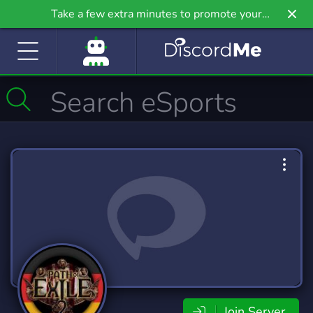
Take a few extra minutes to promote your
community even further on Griv.io, our newest
site.
Join Server