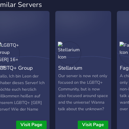
imilar Servers
GBTQ+ Group
Stellarium
Fag
GER] 16+
Our server is now not only
A chi
allo, Ich bin Leon der
focused on the LGBTQ+
only 
nhaber dieses Server! Ich
Community, but is now
non-
öchte euch herzlich
also focused around space
talk
illkommen heißen auf
and the universe! Wanna
want
nserem LGBTQ+ [GER]
talk about the unknown?
over
erver! Wie der Name
This is your one stop shop.
chon sagt, ist dieser
With auto moderation and
erver wie eine kleine
Visit Page
Visit Page
raid prevention, we can