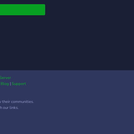
Q+ channel for you
lk about anything
 related.
Server
|
Blog
|
Support
w their communities.
 our links.