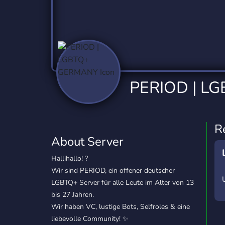
Technology
Tournaments
T
2,837 Servers
343 Servers
1,15
Twitch
Virtual Reality
W
359 Servers
239 Servers
1,15
YouTube
YouTuber
PERIOD | L
850 Servers
3,011 Servers
R
About Server
Hallihallo! ?
Wir sind PERIOD, ein offener deutscher
LGBTQ+ Server für alle Leute im Alter von 13
bis 27 Jahren.
Wir haben VC, lustige Bots, Selfroles & eine
liebevolle Community! ✨