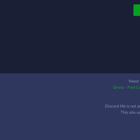
T
w
u
a
K
w
k
n
M
M
M
g
Need 
Grivio - Find 
m
w
S
Discord Me is not a
G
This site 
G
U
j