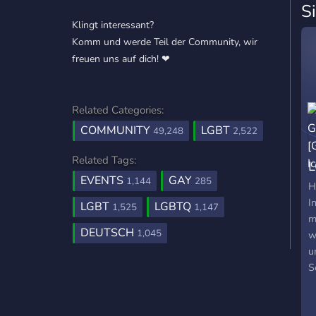
S
Klingt interessant?
Komm und werde Teil der Community, wir
freuen uns auf dich! ❤
Related Categories:
COMMUNITY
LGBT
49,248
2,522
Related Tags:
L
EVENTS
GAY
1,144
285
[
H
I
LGBT
LGBTQ
1,525
1,147
m
DEUTSCH
1,045
w
u
S
s
S