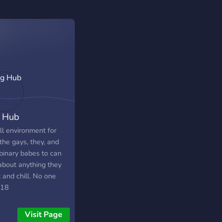
 Hub
ll environment for
the gays, they, and
binary babes to can
 about anything they
 and chill. No one
 18
Visit Page