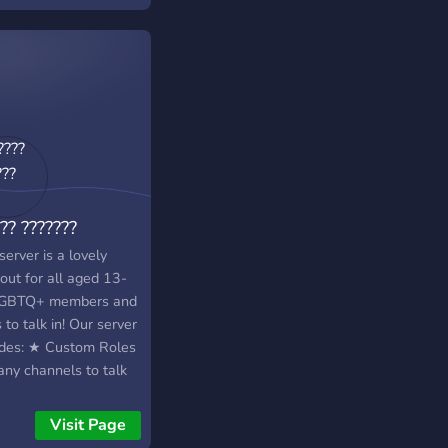
?? ???????
server is a lovely
out for all aged 13-
GBTQ+ members and
s to talk in! Our server
udes: ★ Custom Roles
ny channels to talk
 Trusted Moderators
cade Channels with
Visit Page
games ★ Fun Bots ★