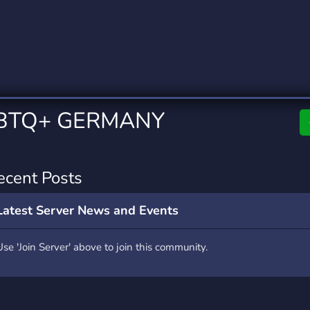
rading
Travel
0 Servers
111 Servers
riting
Xbox
5 Servers
233 Servers
GBTQ+ GERMANY
ecent Posts
Latest Server News and Events
Use 'Join Server' above to join this community.