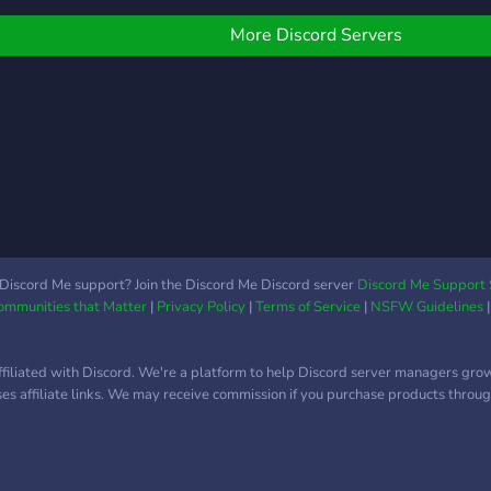
reffpunkt für knuffige
LGBT
ohlfühl Atmosphäre,...
to ta
More Discord Servers
nd vieles mehr. Es sollte
lgbtq
m Ende ein knuffiger
uschel Discord werden
o man sich lieb haben
ann! Konzept wird gerade
och aufgebaut. Im
oment noch eine One
an Show. Wenn Du der
einung bist und sowas
erne unterstützen
Discord Me support? Join the Discord Me Discord server
Discord Me Support 
Communities that Matter
|
Privacy Policy
|
Terms of Service
|
NSFW Guidelines
öchtest bist du herzlich
illkommen ? ➡️ Chill
taff and Active 24/7! ➡️
ffiliated with Discord. We're a platform to help Discord server managers gro
ame and Movie Nights!
uses affiliate links. We may receive commission if you purchase products through
rundregeln: - netten
mgang mit allen und
eden - keine Diktaturen