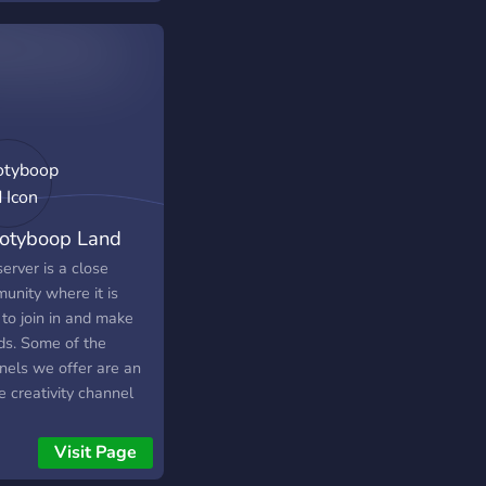
rse Members ★ A
nel for new
estions to improve
erver! This is small
er so we hope you join
community and have
 it! ?
otyboop Land
erver is a close
unity where it is
to join in and make
nds. Some of the
nels we offer are an
e creativity channel
ou to post your art, a
ography channel to
Visit Page
 your pictures, and a