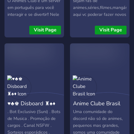
O Animes Club é um server
sejam fãs de
em português para você
animes,séries,filmes,mangás,et
interagir e se divertir!! Nele
aqui vc poderar fazer novos
você poderá encontrar:
amigos
──────────────────────────────────────
Visit Page
Visit Page
➤ Muitos chats ativos! ➤
Registro por reações! ➤
Cargos por níveis! ➤
Sistema econômico! ➤ Bots
de Interação! ➤
Divulgações de server,
streams e etc... ➤ Chats
para você divulgar suas
artes, redes sociais e etc...
➤ Muitas calls como: bots
♥♣♚ Disboard ♜♠♦
Anime Clube Brasil
de musicas,call de jogos e
etc... ➤ Privacidade e
. Bot Exclusivo (Suni) . Bots
Uma comunidade do
segurança! ➤ E muuuito
de Musica . Promoção de
discord não só de animes,
mais!
cargos . Canal NSFW .
pequenos mas grandes,
──────────────────────────────────────
Sorteios esporádicos .
somos uma comunidade