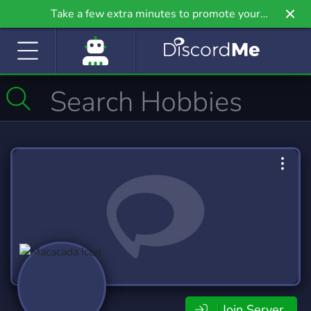
Take a few extra minutes to promote your
community even further on Griv.io, our newest
site.
Join Server