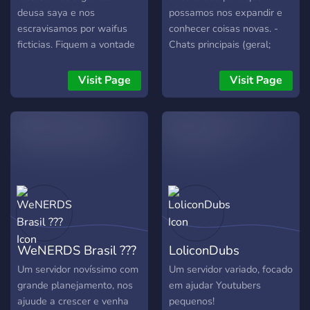
deusa saya e nos
possamos nos expandir e
escravisamos por waifus
conhecer coisas novas. -
ficticias. Fiquem a vontade
Chats principais (geral;
para usar o server e farmar
comandos; memes e
(keys, kakeras, spheres
imagens; e calls gerais).
Visit Page
Visit Page
etc...). Server com foco em
mudae mas sintam se a
vontade para criarem seu
próprio nicho.
WeNERDS Brasil ???
LoliconDubs
Um servidor novíssimo com
Um servidor variado, focado
grande planejamento, nos
em ajudar Youtubers
ajuude a crescer e venha
pequenos!