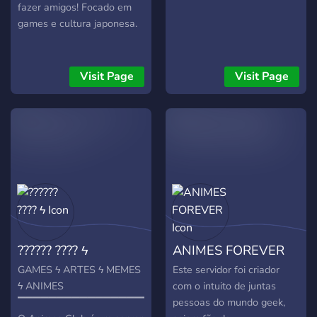
fazer amigos! Focado em
games e cultura japonesa.
Visit Page
Visit Page
?????? ???? ϟ
ANIMES FOREVER
GAMES ϟ ARTES ϟ MEMES
Este servidor foi criador
ϟ ANIMES
com o intuito de juntas
▔▔▔▔▔▔▔▔▔▔▔▔▔▔▔▔▔▔
pessoas do mundo geek,