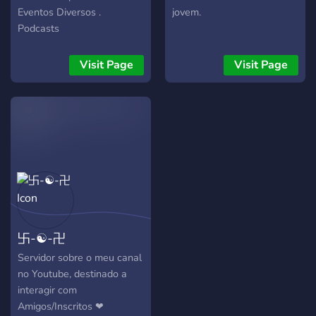
Divirta-se com a gente
Eventos Diversos .
jovem.
nessa aventura!
Podcasts
Visit Page
Visit Page
卐-☯-卍
Servidor sobre o meu canal
no Youtube, destinado a
interagir com
Amigos/Inscritos ❤