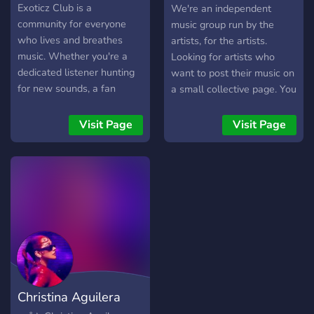
ADMIN VÀ MODERATOR
Collective
Exoticz Club is a
We're an independent
ĐỂ PHỤ GIÚP XÂY SV.
community for everyone
music group run by the
who lives and breathes
artists, for the artists.
music. Whether you're a
Looking for artists who
dedicated listener hunting
want to post their music on
for new sounds, a fan
a small collective page. You
wanting to support your
keep all the rights. Join the
favorite artists, or a creator
discord for more
Visit Page
Visit Page
building your own musical
information.
journey, you belong here.
Christina Aguilera