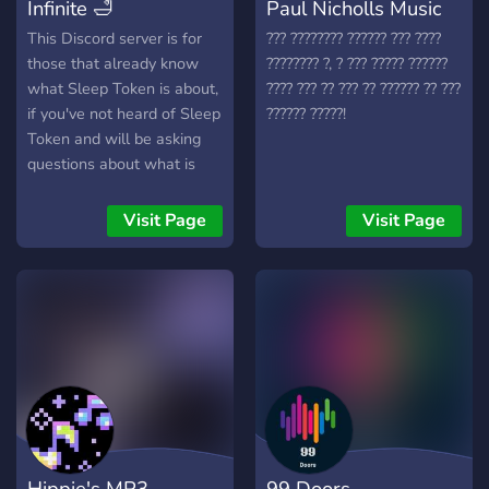
Infinite 🛁
Paul Nicholls Music
This Discord server is for
??? ???????? ?????? ??? ????
those that already know
???????? ?, ? ??? ????? ??????
what Sleep Token is about,
???? ??? ?? ??? ?? ?????? ?? ???
if you've not heard of Sleep
?????? ?????!
Token and will be asking
questions about what is
Sleep Token, then I
wouldn't join this Discord
Visit Page
Visit Page
server. If you also know
Sleep Token well and know
who Hanos and Cora
are/support them and are
friends with them, you
should stay completely
away from this Discord
server. If you also follow
the STT community
subreddit, are active in that
Hippie's MP3
99 Doors