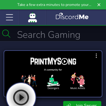
Take a few extra minutes to promote your
community even further on Griv.io, our newest
site.
Join Server