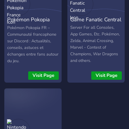
- Lycans (jeu du loup
veulent : ・Améliorer leur
garou) Et bien plus encore !
expérience de jeu ・
Nous organisons
Pokémon Pokopia
Game Fanatic Central
Découvrir de nouvelles
également plein de soirée
stratégies et inspirations ・
jeux (code name, gartic
France
Server For all Consoles,
Pokémon Pokopia FR –
Partager leurs créations
phone, wolfy, jeux de
App Games, Etc. Pokémon,
Communauté francophone
avec d’autres passionnés
société en ligne etc…)
Zelda, Animal Crossing,
sur Discord : Actualités,
・Participer à une
N'hésite pas à nous
Marvel - Contest of
conseils, astuces et
communauté active autour
rejoindre et échanger avec
Champions, War Dragons
échanges entre fans autour
de Pokopia
nous 😉 A bientôt dans la
and others.
du jeu.
Team Lycan Gaming FR
Communauté ✨
Visit Page
Visit Page