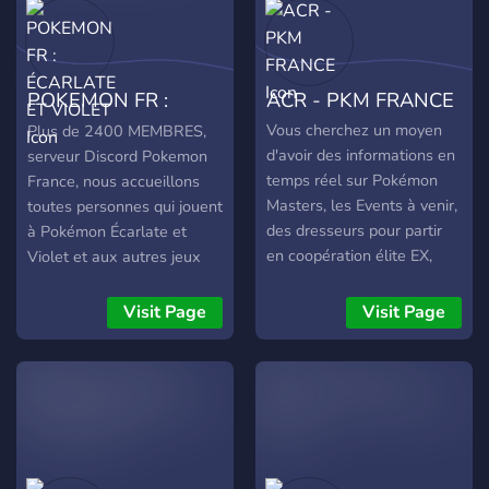
POKEMON FR :
ACR - PKM FRANCE
ÉCARLATE ET
Vous cherchez un moyen
Plus de 2400 MEMBRES,
d'avoir des informations en
serveur Discord Pokemon
VIOLET
temps réel sur Pokémon
France, nous accueillons
Masters, les Events à venir,
toutes personnes qui jouent
des dresseurs pour partir
à Pokémon Écarlate et
en coopération élite EX,
Violet et aux autres jeux
partager vos duo/loot, mini-
Pokemon sur Switch, 3DS,
jeux ainsi que tant d'autres
DS, GBA, GB. Nous
Visit Page
Visit Page
merveilles ou des questions
distribuons également des
en particulier ?! Au passage
Pokemon SHINYS :
ce discord est l'officiel du
Légendaires, Starters,
jeu Assassin's Creed
Paradoxes etc… Venez
Rebellion France
rejoindre les
(IOS/Android) en
Dresseurs(euses) Pokemon
collaboration avec un
! Ton ticket ->