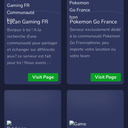
trouveras sur Pokopia
l'affût des problèmes et
France : ・💬 Discussions
questions éventuels. -
actives sur Pokopia
Plusieurs salons pour les
Lycan Gaming FR
Pokemon Go France
(astuces, gameplay,
ventes, les échanges, les
nouveautés) ・🏡 Partage
recherches et les
Communauté
Serveur exclusiement dédié
Bonjour à toi ! A la
de builds, créations, maps
estimations. - Un système
à la communauté Pokemon
recherche d'une
et idées ・📖 Guides
de niveaux et de boutique
Go Francophone, peu
communauté pour partager
complets et conseils pour
avec des grades
importe votre location ou
et échanger sur différents
progresser rapidement ・🤝
(cosmétiques) pour
votre team
jeux? ce serveur est fait
Entraide entre joueurs
récompenser les membres
pour toi ! Nous avons : -
francophones ・🎉
les plus actifs ! Et bien plus
Disney Dreamlight Valley
Événements, concours et
encore ! Tout ça pour vous
(avec notre propre contenu,
Visit Page
Visit Page
défis communautaires
dire de rejoindre notre
guides complet, astuces
réguliers 🚀 Pourquoi
communauté grandissante !
etc) - Speedstorm -
rejoindre notre serveur
Palworld (nouveau jeu on
Pokopia Discord ? Pokopia
est très actifs dessus) -
France est une
Pokémon - Animal Crossing
communauté francophone
New Horizons - Sims -
dynamique et bienveillante,
Fortnite - Hogwarts Legacy
pensée pour les joueurs qui