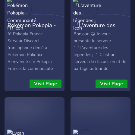
Community Manager
https://discord.gg/NgxgJMuT4y
Ubisoft Montréal, il y a des
tuto farm adn/codex,
Pokémon Pokopia -
『L'aventure des
histoire & event ! N’hésitez
pas à rejoindre la Confrérie.
Communauté FR
légendes』
🌸 Pokopia France -
Bonjour, 🙃 Je vous
Serveur Discord
présente le serveur
francophone dédié à
"『L'aventure des
Pokémon Pokopia
légendes』". C'est un
Bienvenue sur Pokopia
serveur de discussion et de
France, la communauté
partage autour de
Discord française
pokémon. Vous pourrez y
incontournable pour tous
parler des jeux vidéos, des
Visit Page
Visit Page
les joueurs de Pokopia 🐾
cartes à collectionner, d'art
Que tu sois débutant ou
et bien plus encore ! Ce
joueur expérimenté, rejoins
serveur comporte : -
un espace actif pour
Plusieurs salons de
échanger, progresser et
discussion et partage
partager ta passion du jeu
autour de pokémon. - Un
Pokopia. ✨ Ce que tu
staff près à vous aider et à