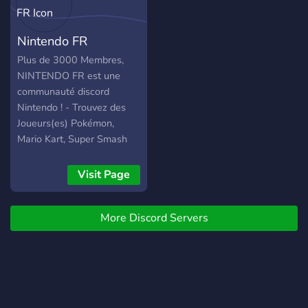
Nintendo FR
Plus de 3000 Membres,
NINTENDO FR est une
communauté discord
Nintendo ! - Trouvez des
Joueurs(es) Pokémon,
Mario Kart, Super Smash
Bros, Animal Crossing -
Distributions de Pokémon
Visit Page
Shiny à Volonté ! - Déja
pret pour Legendes
More Discord Servers
Pokemon Z-A FR - Animés
en Streaming sans PUB,
rejoins-nous !!! Rejoins nous
=>
https://discord.gg/NgxgJMuT4y