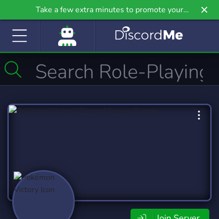
Take a few extra minutes to promote your
community even further on Griv.io, our newest
site.
Join Server