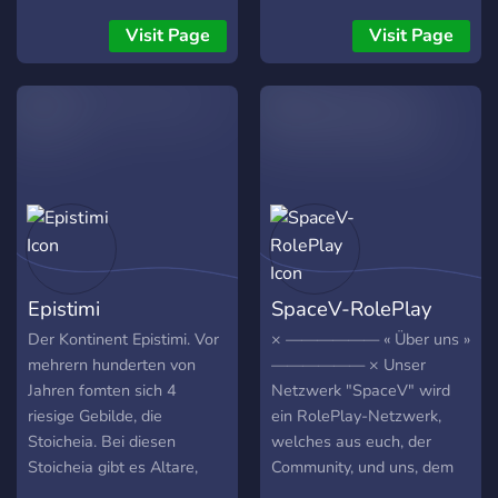
Du willst wissen wie es ist
Bundeskanzler oder
Visit Page
Visit Page
Präsident zu sein? Besuche
uns doch gerne
Epistimi
SpaceV-RolePlay
Der Kontinent Epistimi. Vor
× —————— « Über uns »
mehrern hunderten von
—————— × Unser
Jahren fomten sich 4
Netzwerk "SpaceV" wird
riesige Gebilde, die
ein RolePlay-Netzwerk,
Stoicheia. Bei diesen
welches aus euch, der
Stoicheia gibt es Altare,
Community, und uns, dem
durch die Menschen eine
Team entsteht. Um unser