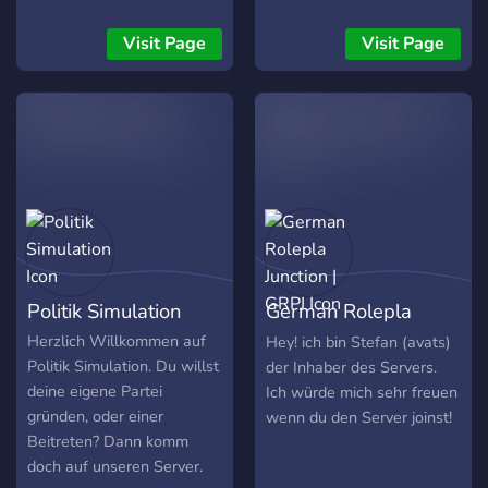
significant events and
for everyone!
auch an die mindestlänge
developments in the world.
von 10 Worten halten :3
Visit Page
Visit Page
- 🗺️ **Custom Maps:**
viel Spaß.
Maps created by staff to
enhance your roleplaying
experience. - 🏆
**Simulated Sports
Tournaments:** Participate
in simulated sports
tournaments to see which
country wins. - 🌐
**International Alliances:**
Politik Simulation
German Rolepla
Apply to join alliances like
NATO and BRICS, and
Junction | GRPJ
Herzlich Willkommen auf
Hey! ich bin Stefan (avats)
participate in UN meetings
Politik Simulation. Du willst
der Inhaber des Servers.
and general assembly.
deine eigene Partei
Ich würde mich sehr freuen
Owner: Dean
gründen, oder einer
wenn du den Server joinst!
Beitreten? Dann komm
doch auf unseren Server.