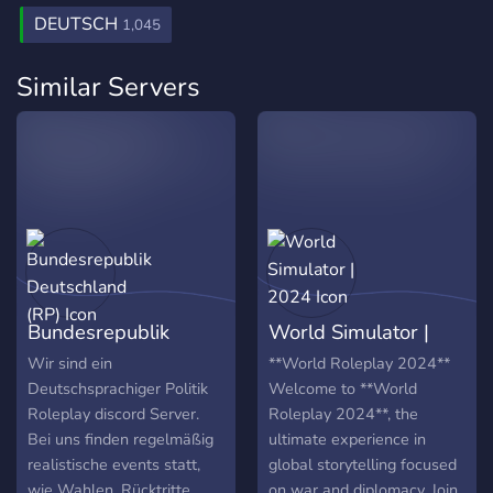
DEUTSCH
1,045
Similar Servers
Bundesrepublik
World Simulator |
Deutschland (RP)
2024
Wir sind ein
**World Roleplay 2024**
Deutschsprachiger Politik
Welcome to **World
Roleplay discord Server.
Roleplay 2024**, the
Bei uns finden regelmäßig
ultimate experience in
realistische events statt,
global storytelling focused
wie Wahlen, Rücktritte,
on war and diplomacy. Join