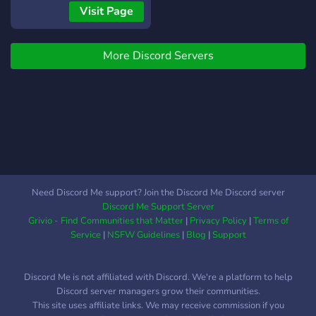
aktuellen Fortschritte
Visit Page
erscheinen. × ——————
« Wir bieten » ——————
× ??‍♀️ → Legale/Illegale
More Discord Servers
Routen ? → eigene Scripts
? → Addon-Fahrzeuge ?‍♂️?
→ viele Fraktionen, Gangs,
als auch Staatsfraktionen
⛹️ → ausgereiftes
Regelwerk ? → AntiCheat ?
→ Kompetente Community
& Team ? ➥ Freundliche
Need Discord Me support? Join the Discord Me Discord server
Spieler ? ➥ Schneller &
Discord Me Support Server
Freundlicher Support ? ➥
Grivio - Find Communities that Matter
|
Privacy Policy
|
Terms of
Performance ? ➥ Keine
Service
|
NSFW Guidelines
|
Blog
|
Support
WHITELIST × ——————
« Wir würden uns über d
Discord Me is not affiliated with Discord. We're a platform to help
Discord server managers grow their communities.
This site uses affiliate links. We may receive commission if you