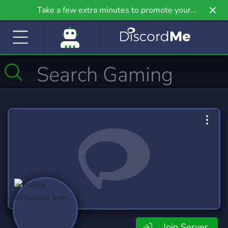
Take a few extra minutes to promote your
community even further on Griv.io, our newest
site.
Join Server