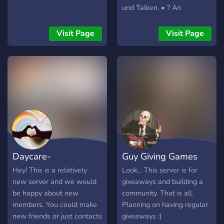
und Talken. • ? An
Giveaways teilnehmen. • ?
Coole Rollen bekommen. •
Visit Page
Visit Page
? Musik hören in
verschiedenen Talks. • ?
Und vieles andere... Es wird
demnächst mehr
Möglichkeiten geben, da
wir noch ganz neu sind.
Daycare-
Guy Giving Games
Hey! This is a relatively
Look... This server is for
new server and we would
giveaways and building a
be happy about new
community. That is all.
members. You could make
Planning on having regular
new friends or just contacts
giveaways :)