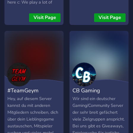
here c: We play a lot of
games together and talk
about different topics. So
Visit Page
Visit Page
why don't you just come
and take a look? Also this
server is German and
English~
#TeamGeym
CB Gaming
Hey, auf diesem Server
Wir sind ein deutscher
kannst du mit anderen
Gaming/Community Server
Mitgliedern schreiben, dich
der sehr breit gefächert
über dein Lieblingsgame
viele Zielgruppen anspricht.
austauschen, Mitspieler
Bei uns gibt es Giveaways,
suchen und vieles mehr!
Spielersuche für jegliche