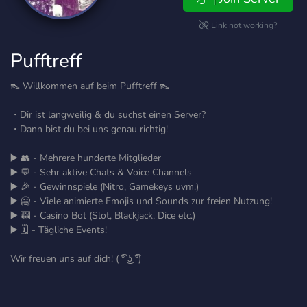
Link not working?
Pufftreff
👠 Willkommen auf beim Pufftreff 👠
・Dir ist langweilig & du suchst einen Server?
・Dann bist du bei uns genau richtig!
▶️ 👥 - Mehrere hunderte Mitglieder
▶️ 💬 - Sehr aktive Chats & Voice Channels
▶️ 🎉 - Gewinnspiele (Nitro, Gamekeys uvm.)
▶️ 🥶 - Viele animierte Emojis und Sounds zur freien Nutzung!
▶️ 🎰 - Casino Bot (Slot, Blackjack, Dice etc.)
▶️ 🗓️ - Tägliche Events!
Wir freuen uns auf dich! ( ͡° ͜ʖ ͡°)