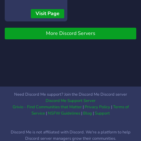
denke daran, dass dieser
friendly gamers/individuals!
Server noch im Aufbau ist
┏╋━━━━━━━━━━━◥◣◆◢◤━━━━━━━━━━━╋┓
Visit Page
und viele Funktionen noch
What we offer: [-] | ❃
folgen! Das #TeamGeym
Gamers (within a variety of
Team.
More Discord Servers
games) [-] | ❃ Music Bot /
Many More! [-] | ❃ Friendly
and active members [-] | ❃
Game specific Text/Voice
Channels [-] | ❃
Experienced and friendly
staff [-] | ❃ Memes [-] | ❃
Self assignable roles [-] | ❃
Youtubers/Streamers +
Need Discord Me support? Join the Discord Me Discord server
Advertising (must have at
Discord Me Support Server
least 150 subs/50
Grivio - Find Communities that Matter
|
Privacy Policy
|
Terms of
followers) [-] | ❃ Earnable
Service
|
NSFW Guidelines
|
Blog
|
Support
roles via server activity [-] |
❃ Regular
Discord Me is not affiliated with Discord. We're a platform to help
Events/Giveaways [-] | ❃
Discord server managers grow their communities.