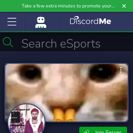
Take a few extra minutes to promote your
community even further on Griv.io, our newest
site.
Join Server