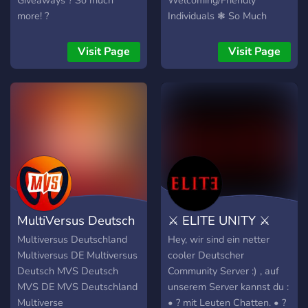
Giveaways ? So much
Welcoming/Friendly
more! ?
Individuals ❃ So Much
More ❃
Visit Page
Visit Page
MultiVersus Deutsch
⚔ ELITE UNITY ⚔
Multiversus Deutschland
Hey, wir sind ein netter
Multiversus DE Multiversus
cooler Deutscher
Deutsch MVS Deutsch
Community Server :) , auf
MVS DE MVS Deutschland
unserem Server kannst du :
Multiverse
• ? mit Leuten Chatten. • ?