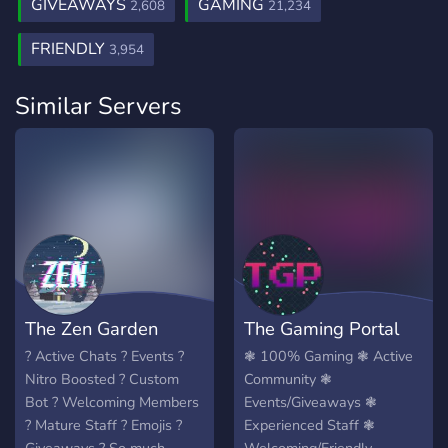
GIVEAWAYS
GAMING
2,608
21,234
FRIENDLY
3,954
Similar Servers
The Zen Garden
The Gaming Portal
? Active Chats ? Events ?
❃ 100% Gaming ❃ Active
Nitro Boosted ? Custom
Community ❃
Bot ? Welcoming Members
Events/Giveaways ❃
? Mature Staff ? Emojis ?
Experienced Staff ❃