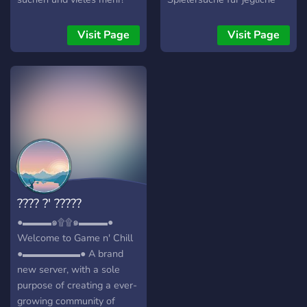
Was dieser Server bietet: -
Games, Minigames, und
eine nette Community um
vieles mehr!
Visit Page
Visit Page
sich über Gaming und mehr
zu unterhalten. -
regelmäßige Giveaways. -
einen gut aufgebauten
Server. - aktiv Updates -
die Möglichkeit deine
eigenen Sprachkanäle zu
erstellen und diese dann zu
verwalten. - einen
möglichst minimalistischen
???? ?' ?????
und übersichtlichen Aufbau.
- ein Support System und
●▬▬▬๑۩۩๑▬▬▬●
ein aktives Team, welches
Welcome to Game n' Chill
jederzeit für deine Fragen
●▬▬▬▬▬▬● A brand
da ist. ...und vieles mehr!
new server, with a sole
Also komm vorbei und
purpose of creating a ever-
schau es dir gerne an! Bitte
growing community of