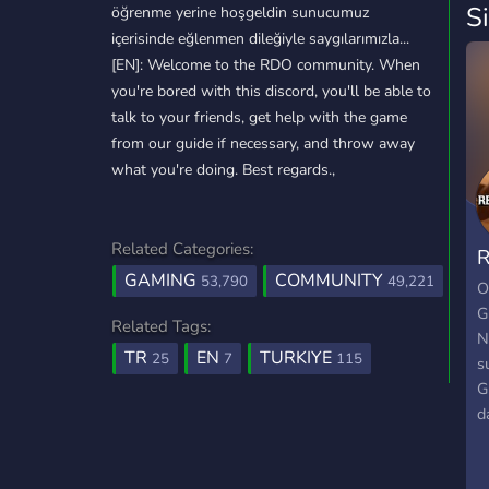
S
öğrenme yerine hoşgeldin sunucumuz
içerisinde eğlenmen dileğiyle saygılarımızla...
[EN]: Welcome to the RDO community. When
you're bored with this discord, you'll be able to
talk to your friends, get help with the game
from our guide if necessary, and throw away
what you're doing. Best regards.,
Related Categories:
R
GAMING
COMMUNITY
53,790
49,221
T
O
G
Related Tags:
N
TR
EN
TURKIYE
25
7
115
s
G
d
da