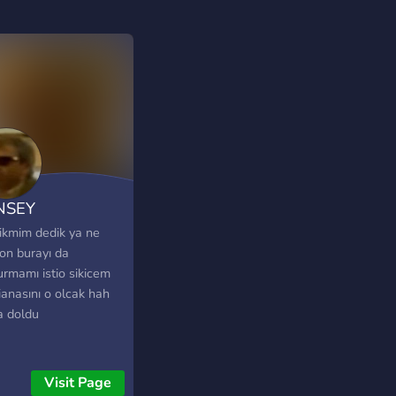
NSEY
sikmim dedik ya ne
on burayı da
urmamı istio sikicem
ianasını o olcak hah
a doldu
Visit Page