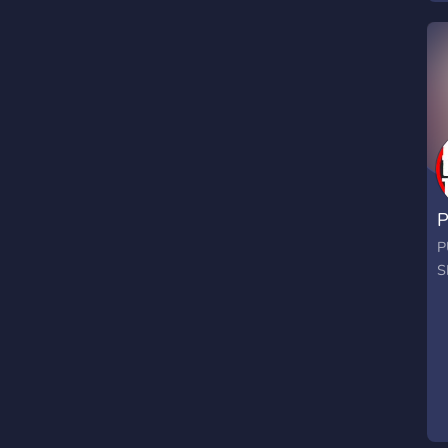
P
P
S