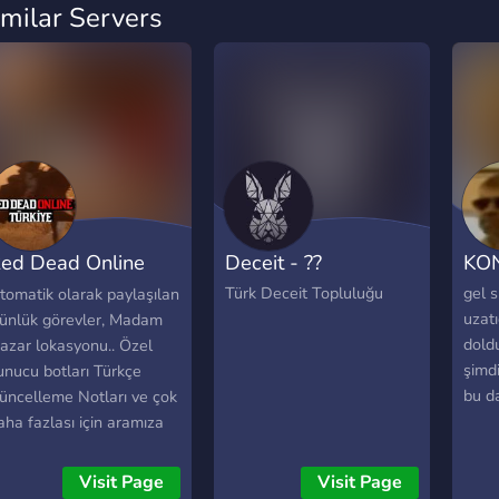
imilar Servers
ed Dead Online
Deceit - ??
KO
ürkiye
Türk Deceit Topluluğu
gel 
tomatik olarak paylaşılan
uzatı
ünlük görevler, Madam
dold
azar lokasyonu.. Özel
şimd
unucu botları Türkçe
bu d
üncelleme Notları ve çok
aha fazlası için aramıza
vetlisin...
Visit Page
Visit Page