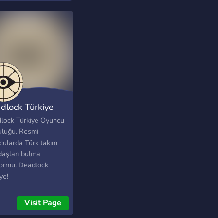
dlock Türkiye
lock Türkiye Oyuncu
uluğu. Resmi
cularda Türk takım
daşları bulma
formu. Deadlock
ye!
Visit Page