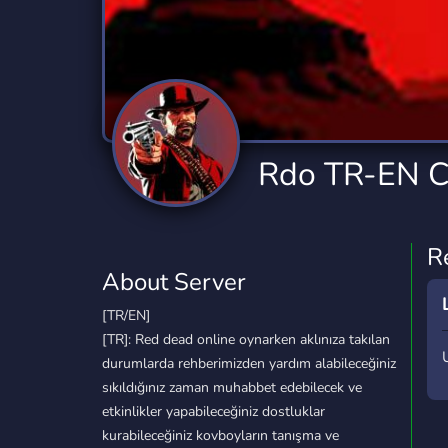
Technology
Tournaments
T
2,834 Servers
343 Servers
1,15
Twitch
Virtual Reality
W
359 Servers
239 Servers
1,15
YouTube
YouTuber
Rdo TR-EN 
850 Servers
3,010 Servers
R
About Server
[TR/EN]
[TR]: Red dead online oynarken aklınıza takılan
durumlarda rehberimizden yardım alabileceğiniz
sıkıldığınız zaman muhabbet edebilecek ve
etkinlikler yapabileceğiniz dostluklar
kurabileceğiniz kovboyların tanışma ve