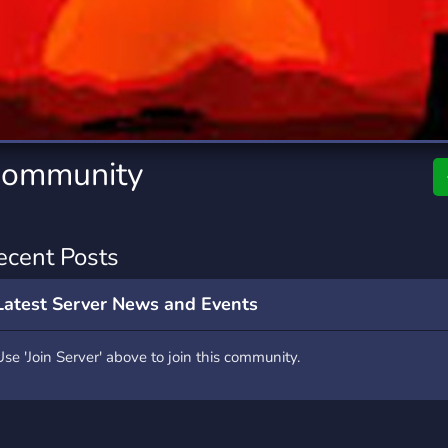
rading
Travel
0 Servers
111 Servers
riting
Xbox
5 Servers
233 Servers
Community
ecent Posts
Latest Server News and Events
Use 'Join Server' above to join this community.