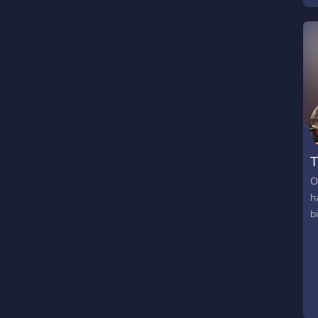
T
O
h
bi