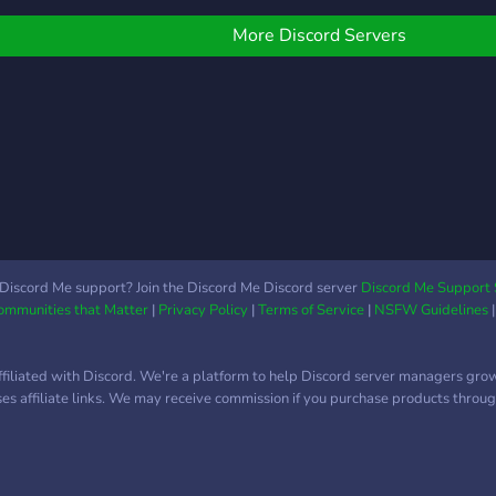
More Discord Servers
Discord Me support? Join the Discord Me Discord server
Discord Me Support 
Communities that Matter
|
Privacy Policy
|
Terms of Service
|
NSFW Guidelines
ffiliated with Discord. We're a platform to help Discord server managers gro
uses affiliate links. We may receive commission if you purchase products through