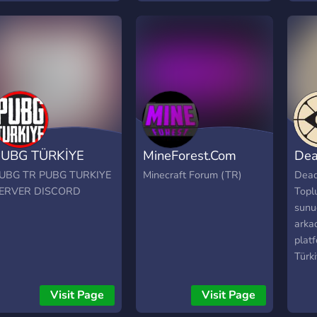
UBG TÜRKİYE
MineForest.Com
Dea
UBG TR PUBG TURKIYE
Minecraft Forum (TR)
Dead
ERVER DISCORD
Topl
sunu
arka
plat
Türki
Visit Page
Visit Page