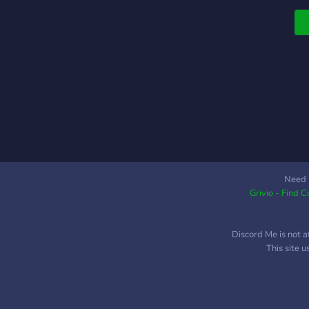
Need 
Grivio - Find 
Discord Me is not a
This site 