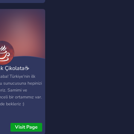
ak Çikolata☕
ba! Türkiye'nin ilk
u sunucusuna hepinizi
eriz. Samimi ve
celi bir ortamımız var.
de bekleriz :)
Visit Page