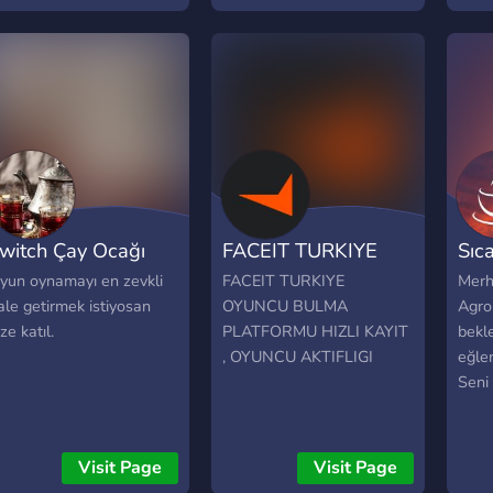
witch Çay Ocağı
FACEIT TURKIYE
Sıc
yun oynamayı en zevkli
FACEIT TURKIYE
Merha
ale getirmek istiyosan
OYUNCU BULMA
Agro
ze katıl.
PLATFORMU HIZLI KAYIT
bekl
, OYUNCU AKTIFLIGI
eğlen
Seni 
Visit Page
Visit Page