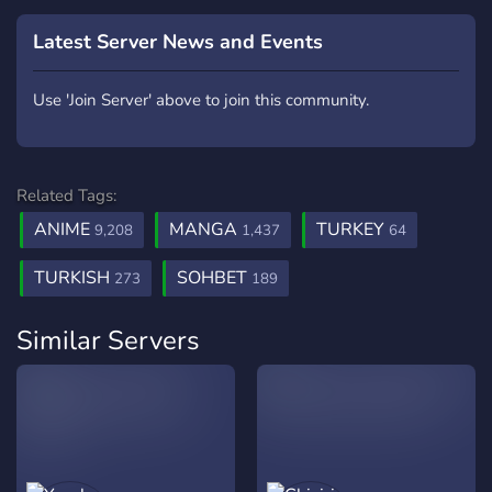
Latest Server News and Events
Use 'Join Server' above to join this community.
Related Tags:
ANIME
MANGA
TURKEY
9,208
1,437
64
TURKISH
SOHBET
273
189
Similar Servers