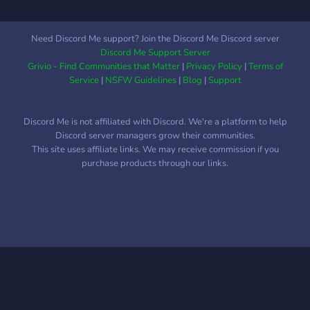
Ayrıca nadir bulunan
mangalar ve özel içeriklere
ulaşma fırsatını kaçırma! 🗣️
Need Discord Me support? Join the Discord Me Discord server
Harika Bir Topluluk! Farklı
Discord Me Support Server
anime fandomlarından
Grivio - Find Communities that Matter
|
Privacy Policy
|
Terms of
arkadaşlar edinebileceğin,
Service
|
NSFW Guidelines
|
Blog
|
Support
paylaşım yapabileceğin ve
sohbetin tadını
Discord Me is not affiliated with Discord. We're a platform to help
çıkarabileceğin samimi bir
Discord server managers grow their communities.
ortam. Anime
This site uses affiliate links. We may receive commission if you
karakterlerinden ilham alan
purchase products through our links.
roller ve temalı kanallar
seni bekliyor! 📚 Manga
Çeviri ve Fansub Projeleri!
Çevirmen olmak istiyorsan
ya da projelere katılmak
istiyorsan, AnimeX senin
için en doğru yer!
Ekiplerimize katıl ve anime
dünyasına katkı sağlamaya