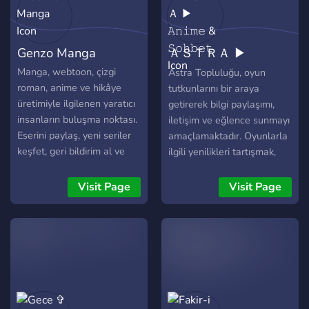
Genzo Manga
ＡＳＴＲＡ ▶
𝙰𝚗𝚒𝚖𝚎 & 𝚂𝚘𝚑𝚋𝚎𝚝
Manga, webtoon, çizgi
Astra Topluluğu, oyun
roman, anime ve hikâye
tutkunlarını bir araya
üretimiyle ilgilenen yaratıcı
getirerek bilgi paylaşımı,
insanların buluşma noktası.
iletişim ve eğlence sunmayı
Eserini paylaş, yeni seriler
amaçlamaktadır. Oyunlarla
keşfet, geri bildirim al ve
ilgili yenilikleri tartışmak,
Genzo topluluğuna katıl.
zorlukları birlikte aşmak ve
Hobi olarak yap diyenlere
Türk oyuncular arasında
Visit Page
Visit Page
inat.
güçlü bağlar kurmak için
bize katılın!