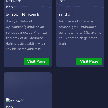
eğlenebileceğin insanlar. 🎆
Etkinlikler: Müzik geceleri,
λsosyal Network
neska
mini etkinlikler ve eğlenceli
aktivitelerle zamanın nasıl
Asosyal Network
takılmaca sıkılmaca oyun
geçtiğini anlamayacaksın!
oyun/anime/günlük hayat
atmaca geyik muhabbet
Şimdi katıl ve birlikte güzel
sohbet sunucusu. Aramıza
egirl hatunlarla ;),9,;),9 ama
anılar biriktirelim! 🌌
katılarak etkinliklerimize
çoluk çombalak gelemez
dahil olabilir, vaktini iyi bir
bruh
şekilde harcayabilirsin!
Visit Page
Visit Page