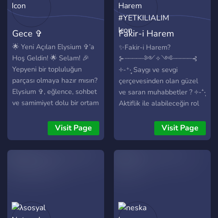
Gece ✞
Fakir-i Harem
#YETKILIALIM
🌟 Yeni Açılan Elysium ✞’a
✨Fakir-i Harem?
Hoş Geldin! 🌟 Selam! 🎉
⊱┈┈┈┈┈༻✧༺┈┈┈┈┈⊰
Yepyeni bir topluluğun
༓-⁺‧͙ Saygı ve sevgi
parçası olmaya hazır mısın?
çerçevesinden olan güzel
Elysium ✞, eğlence, sohbet
ve saran muhabbetler ? ༓-⁺‧͙
ve samimiyet dolu bir ortam
Aktiflik ile alabileceğin rol
kurma hayaliyle yeni açıldı!
ve ünvanlar ? ༓-⁺‧͙ Takılıp
💬🎮 ✨ Burada seni neler
eğlenebileceğin botlar ve
Visit Page
Visit Page
bekliyor? 🎉 Yeni
ses kanalları ? ༓-⁺‧͙ Estetik
Başlangıçlar: Yepyeni bir
sunucuya özel emojiler ve
topluluğun ilk üyelerinden
dizaynlar ☁️ ༓-⁺‧͙ Anime
biri olma fırsatı! 💬 Sıcak
muhabbetleri, önerileri ve
Sohbetler: Herkese açık,
haberleri ? ༓-⁺‧͙ Seçip
keyifli sohbet ortamı. 🎮
kendini tanıtabileceğin
Oyun Arkadaşlığı: Favori
roller ? ༓-⁺‧͙ Hadi o zaman
oyunlarında birlikte
Fakir-i Harem seni bekler! ?