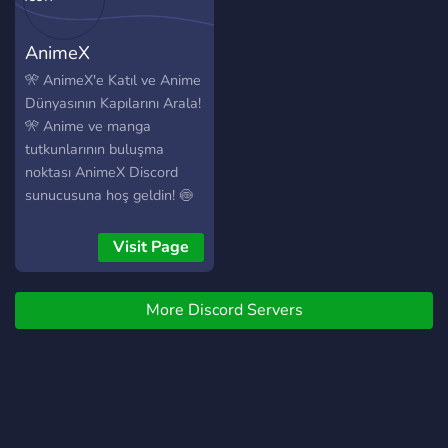
AnimeX
🎌 AnimeX'e Katıl ve Anime
Dünyasının Kapılarını Arala!
🎌 Anime ve manga
tutkunlarının buluşma
noktası AnimeX Discord
sunucusuna hoş geldin! 🍥
💠 Sınırsız Eğlence ve
Etkinlikler! Etkinliklerle dolu
Visit Page
sunucumuzda anime izleme
partileri, manga tartışmaları
More Discord Servers
ve oyun geceleri seni
bekliyor! 🔰 Özel Anime
İçerikleri! En sevdiğin
animelerin yeni bölümleri,
çeviri projeleri ve güncel
haberler anında elinde!