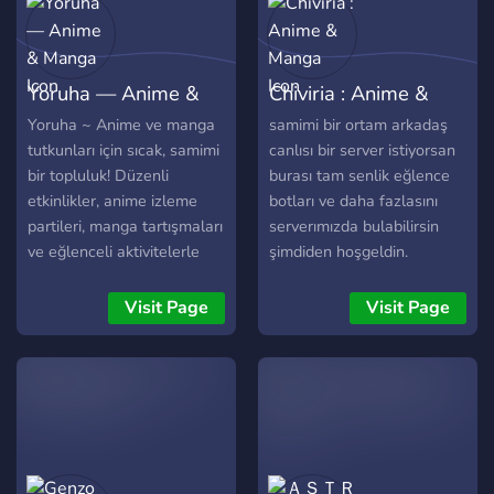
Yoruha — Anime &
Chiviria : Anime &
Manga
Manga
Yoruha ~ Anime ve manga
samimi bir ortam arkadaş
tutkunları için sıcak, samimi
canlısı bir server istiyorsan
bir topluluk! Düzenli
burası tam senlik eğlence
etkinlikler, anime izleme
botları ve daha fazlasını
partileri, manga tartışmaları
serverımızda bulabilirsin
ve eğlenceli aktivitelerle
şimdiden hoşgeldin.
dolu. Yeni başlayanlara
rehber, tecrübelilere
Visit Page
Visit Page
sığınak.