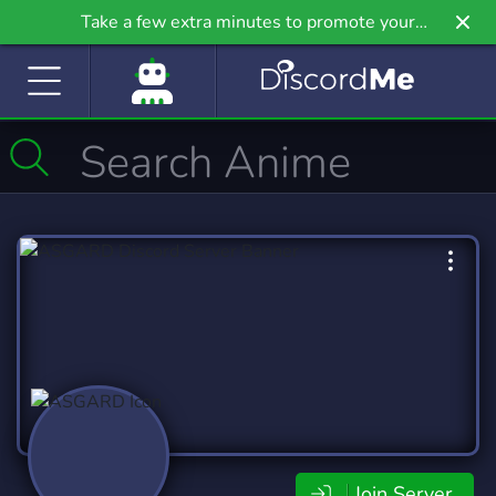
Take a few extra minutes to promote your
community even further on Griv.io, our newest
site.
Join Server