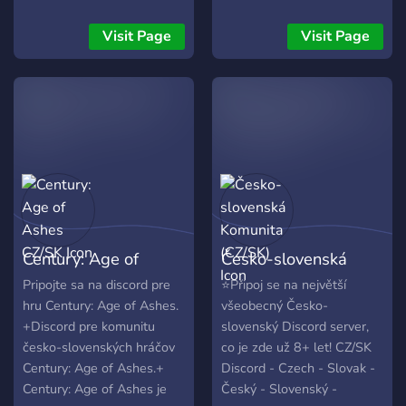
otočí proti tobě? Jak se
zachováš, když se svět
Visit Page
Visit Page
začne hroutit? 👥 Připoj se k
Qverlix – komunitě hráčů,
kteří čelí výzvám a
nenechají se zlomit. Tohle
není jen další server. Tady
jde o víc než jen o bloky.
Tady se ukáže, kdo jsi. 🔗
Najdeš odvahu? Zjisti to na:
👉 dsc.gg/qverlix
Century: Age of
Česko-slovenská
Ashes CZ/SK
Komunita (CZ/SK)
Pripojte sa na discord pre
⭐Připoj se na největší
hru Century: Age of Ashes.
všeobecný Česko-
+Discord pre komunitu
slovenský Discord server,
česko-slovenských hráčov
co je zde už 8+ let! CZ/SK
Century: Age of Ashes.+
Discord - Czech - Slovak -
Century: Age of Ashes je
Český - Slovenský -