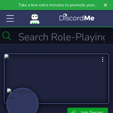
Take a few extra minutes to promote your
community even further on Griv.io, our newest
site.
Join Server