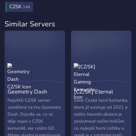
CZSK
144
Similar Servers
Geometry Dash
[CZ/SK] Eternal
CZ/SK
Gaming Komunita
Největší CZ/SK server
Jsme Česká herní komunita,
zaměřený na hru Geometry
která již existuje od 2021 a
Dash. Dozvíte se, co se
naším hlavním úkolem je
děje nejen v CZSK
poskytnout našim hráčům
komunitě, ale celém GD.
co nejlepší herní zážitky a
Máme vlastní leaderboards
spojit je s ostatními hráči