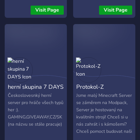
bezplatná hra s drakmi pre
Československý Discord
viacerých hráčov. Ovládnite
Server - CZE/SVK -
Visit Page
Visit Page
rastúci zoznam tried a
Československá Komunita -
drakov, súťažte v
Československý Pokec
intenzívnych arénových
bitkách a vládnite oblohu v
rýchlych vzdušných
súbojoch.
herní skupina 7 DAYS
Protokol-Z
Českoslovesnký herní
Jsme malý Minecraft Server
server pro hráče všech typů
se záměrem na Modpack,
her :).
Server je hostovaný na
GAMING,GIVEAWAY,CZ/SK
kvalitním stroji! Chceš si u
(na názvu se stále pracuje)
nás zahrát i s kámošemi?
Chceš pomoct budovat naši
komunitu? Nebo si jen