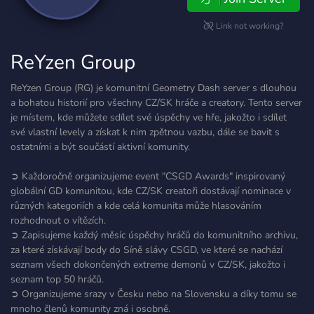
Link not working?
ReYzen Group
ReYzen Group (RG) je komunitní Geometry Dash server s dlouhou
a bohatou historií pro všechny CZ/SK hráče a creatory. Tento server
je místem, kde můžete sdílet své úspěchy ve hře, jakožto i sdílet
své vlastní levely a získat k nim zpětnou vazbu, dále se bavit s
ostatními a být součástí aktivní komunity.
➲ Každoročně organizujeme event "CSGD Awards" inspirovaný
globální GD komunitou, kde CZ/SK creatoři dostávají nominace v
různých kategoriích a kde celá komunita může hlasováním
rozhodnout o vítězích.
➲ Zapisujeme každý měsíc úspěchy hráčů do komunitního archivu,
za které získávají body do Síně slávy CSGD, ve které se nachází
seznam všech dokončených extreme demonů v CZ/SK, jakožto i
seznam top 50 hráčů.
➲ Organizujeme srazy v Česku nebo na Slovensku a díky tomu se
mnoho členů komunity zná i osobně.