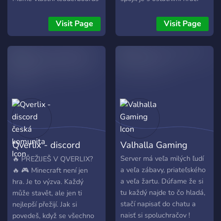
list, takže uvidíte přehledně,
skrze naše hostované hry o
kdo je nejlepší na
které se nadměrně staráme
Visit Page
Visit Page
československé scéně. Síň
různými aktualizacemi,
slávy pro opravdové borce.
zábavnými pluginy a hlavně
Hodně botů pro nejrůznější
naší přátelským
aktivity.
administrativním teamem,
který ti pomůže v jakékoliv
situaci!
Qverlix - discord
Valhalla Gaming
česká komunita
Server má veľa milých ľudí
🔥 PŘEŽIJEŠ V QVERLIX?
a veľa zábavy, priateľského
🔥 🎮 Minecraft není jen
a veľa žartu. Dúfame že si
hra. Je to výzva. Každý
tu každý najde to čo hladá,
může stavět, ale jen ti
stačí napisať do chatu a
nejlepší přežijí. Jak si
naisť si spoluchračov !
povedeš, když se všechno