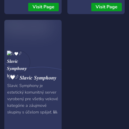
zahrát? Vše najdeš u nás,
Visit Page
Visit Page
tak se neboj přidat! Těšíme
se na vás!!
𓆩🖤𓆪 𝑺𝒍𝒂𝒗𝒊𝒄 𝑺𝒚𝒎𝒑𝒉𝒐𝒏𝒚
Slavic Symphony je
estetický komunitný server
vyrobený pre všetky vekové
kategórie a záujmové
skupiny s účelom spájať. 🎱