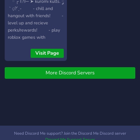
ˊˎ -
⠀ ོ ┌ ꒰?꒱─ ➤ kuromi kults. ༘
｀⍜?´ˎ- - chill and
hangout with friends! -
level up and recieve
perks/rewards! - play
roblox games with
draculara (owner)! -
play around with the bots!
Visit Page
- decorate your profile
with cute roles. ⌾๑ˊૢ?
More Discord Servers
ᵕˋૢ๑ └──» ✎ ?。
─⌽
Need Discord Me support? Join the Discord Me Discord server
Discord Me Support Server