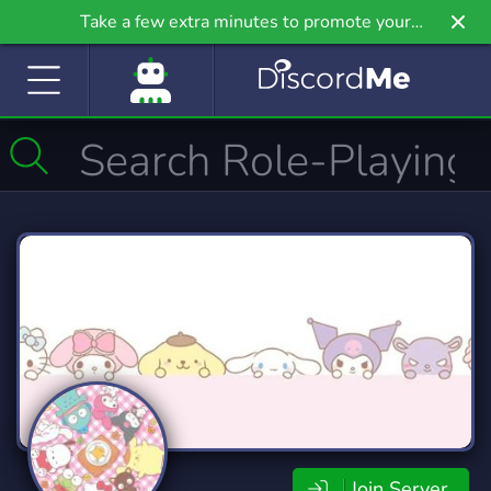
Take a few extra minutes to promote your
community even further on Griv.io, our newest
site.
Join Server