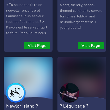
彡
• Tu souhaites faire de
a soft, friendly, sanrio-
nouvelle rencontre et
themed community server,
t'amuser sur un serveur
for furries, lgbtq+, and
tout neuf et complet ? ➤
neurodivergent teens +
Kaiyo ? est le serveur qu'il
young adults!
te faut ! Par ailleurs nous
recherchons activement du
staff et des serveurs pour
Visit Page
Visit Page
fusionner !
Newlor Island ?
? L’équipage ?