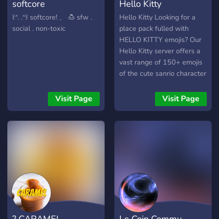
softcore
Hello Kitty
꒰ᐢ. .ᐢ꒱ softcore! 、 🍮 sfw .
Hello Kitty Looking for a
social . non-toxic
place pack fulled with
HELLO KITTY emojis? Our
Hello Kitty server offers a
vast range of 150+ emojis
of the cute sanrio character
Hello Kitty!
Visit Page
Visit Page
? CARAMEL
Le Coin Commu