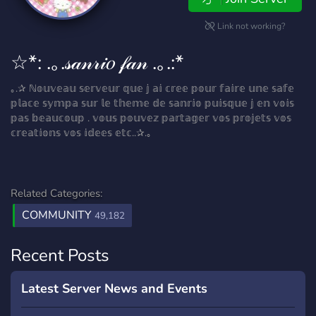
Link not working?
☆*: .｡.𝓈𝒶𝓃𝓇𝒾𝑜 𝒻𝒶𝓃 .｡.:*
｡.✰ ℕ𝕠𝕦𝕧𝕖𝕒𝕦 𝕤𝕖𝕣𝕧𝕖𝕦𝕣 𝕢𝕦𝕖 𝕛 𝕒𝕚 𝕔𝕣𝕖𝕖 𝕡𝕠𝕦𝕣 𝕗𝕒𝕚𝕣𝕖 𝕦𝕟𝕖 𝕤𝕒𝕗𝕖
𝕡𝕝𝕒𝕔𝕖 𝕤𝕪𝕞𝕡𝕒 𝕤𝕦𝕣 𝕝𝕖 𝕥𝕙𝕖𝕞𝕖 𝕕𝕖 𝕤𝕒𝕟𝕣𝕚𝕠 𝕡𝕦𝕚𝕤𝕢𝕦𝕖 𝕛 𝕖𝕟 𝕧𝕠𝕚𝕤
𝕡𝕒𝕤 𝕓𝕖𝕒𝕦𝕔𝕠𝕦𝕡 . 𝕧𝕠𝕦𝕤 𝕡𝕠𝕦𝕧𝕖𝕫 𝕡𝕒𝕣𝕥𝕒𝕘𝕖𝕣 𝕧𝕠𝕤 𝕡𝕣𝕠𝕛𝕖𝕥𝕤 𝕧𝕠𝕤
𝕔𝕣𝕖𝕒𝕥𝕚𝕠𝕟𝕤 𝕧𝕠𝕤 𝕚𝕕𝕖𝕖𝕤 𝕖𝕥𝕔..✰.｡
Related Categories:
COMMUNITY
49,182
Recent Posts
Latest Server News and Events