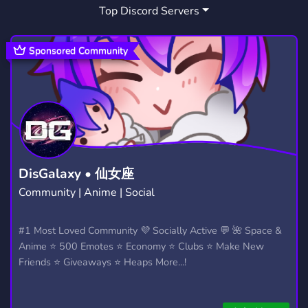
Top Discord Servers
Sponsored Community
DisGalaxy • 仙女座
Community | Anime | Social
#1 Most Loved Community 💜 Socially Active 💬 🌺 Space &
Anime ⭐ 500 Emotes ⭐ Economy ⭐ Clubs ⭐ Make New
Friends ⭐ Giveaways ⭐ Heaps More...!