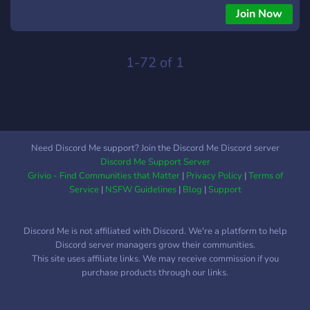
Gruppo Telegram: telegram.me/SquadBustersMobile ➜
Join Now
All'interno del nostro Discord potrai trovare: ✦《💬》Chat
testuali per ogni tuo problema, bisogno, strategia o anche
solo per parlare di Squad Busters. ✦《✅》Chat per mandare
1-72 of 1
link riguardo al gioco, come pignatta, amicizia,
raccomandazione e party. ✦《📺》Novità su Streamer Italiani
di Squad Busters ✦《👮‍♀️》Staff attivo e disponibile a tua
disposizione ✦《💎》EXP-Levels, ruoli personalizzati, bot
multifunzione ✦《🎹》Canali di musica h24 e bot per playlist
Need Discord Me support? Join the Discord Me Discord server
✦《⚡️》Bot Games, preview di patch notes e news sul mondo
Discord Me Support Server
di Squad Busters ✦《🔥》Novità mensili per l'utenza del
Grivio - Find Communities that Matter
|
Privacy Policy
|
Terms of
Discord
Service
|
NSFW Guidelines
|
Blog
|
Support
Discord Me is not affiliated with Discord. We're a platform to help
Discord server managers grow their communities.
This site uses affiliate links. We may receive commission if you
purchase products through our links.