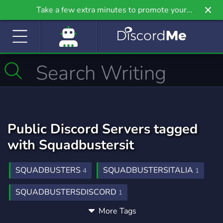
Take a few extra minutes to promote your
community even further on Griv.io, our newest
site.
Public Discord Servers tagged
with Squadbustersit
SQUADBUSTERS
SQUADBUSTERSITALIA
4
1
SQUADBUSTERSDISCORD
1
More Tags
SERVERSQUADBUSTERS
1