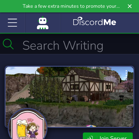
Take a few extra minutes to promote your
community even further on Griv.io, our newest
site.
Join Server