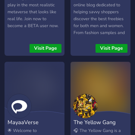
ask for travel or commuting
play in the most realistic
online blog dedicated to
advice.
metaverse that looks like
helping savvy shoppers
real life. Join now to
discover the best freebies
become a BETA user now.
for both men and women.
From fashion samples and
beauty products to lifestyle
goodies and limited-time
Visit Page
Visit Page
offers, FleekBuzz curates a
wide range of deals that
make it easy to enjoy more
while spending less. With
regularly updated posts
and a keen eye for trending
giveaways, the blog serves
as a go-to destination for
anyone who loves scoring
high-quality free finds
MayaaVerse
The Yellow Gang
without the hassle.
🌟 Welcome to
🎧 The Yellow Gang is a