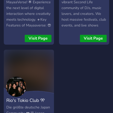
MayaaVerse! 🌟 Experience
vibrant Second Life
the next level of digital
community of DJs, music
interaction where creativity
lovers, and creators. We
meets technology. 🔸Key
host massive festivals, club
Features of Mayaaverse: 😎
events, and live shows
Customizable Avatars:
across the grid — uniting
Create and personalize
people through music, fun,
Visit Page
Visit Page
your avatars to represent
and creativity! Join the
your unique identity in the
gang, vibe with us, and be
metaverse. 🎮 🎙️ Event
part of the music
Hosting: Host virtual
movement! 💛
events, from conferences
and workshops to social
gatherings and concerts. 💵
💱 Trade and Commerce:
Buy, sell, and trade digital
assets seamlessly within
Rio's Tokio Club 🎌
the platform . 👥👥
Community Building:
Die größte deutsche Japan
Whether you're a brand,