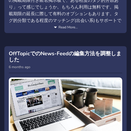
の掲載期限付き匿名掲示板で、ある程度のタグ的分類あ
り」って感じでしょうか。もちろん利用は無料です。掲
載期限の延長に際して有料のオプションもあります。タ
グ的分類である程度のマッチング(出会い系)もサポートで
きるとしています。あくまでも掲載者Firstで匿名性を維持
Read More...
することに配慮しています。もちろん意図して個人名を
明記して掲載するなど表現は自由です。多くの人の利用
と様々な地域への掲示板の設置が当面の目標になりそう
OffTopicでのNews-Feedの編集方法を調整しま
です。しかしながら日本語特化のインターフェイスにし
した
ているのでSecondLife内での展開は難しいでしょうね。
6 months ago