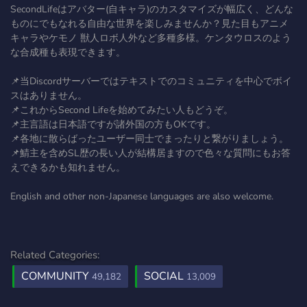
SecondLifeはアバター(自キャラ)のカスタマイズが幅広く、どんな
ものにでもなれる自由な世界を楽しみませんか？見た目もアニメ
キャラやケモノ 獣人ロボ人外など多種多様。ケンタウロスのよう
な合成種も表現できます。
📌当Discordサーバーではテキストでのコミュニティを中心でボイ
スはありません。
📌これからSecond Lifeを始めてみたい人もどうぞ。
📌主言語は日本語ですが諸外国の方もOKです。
📌各地に散らばったユーザー同士でまったりと繋がりましょう。
📌鯖主を含めSL歴の長い人が結構居ますので色々な質問にもお答
えできるかも知れません。
English and other non-Japanese languages are also welcome.
Related Categories:
COMMUNITY
SOCIAL
49,182
13,009