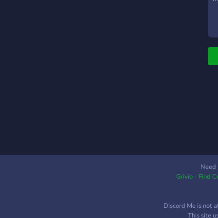
y
w
s
c
b
e

Need 
Grivio - Find 
Discord Me is not a
This site 