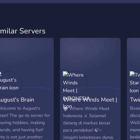
imilar Servers
ugust's Brain
Where Winds Meet |
Twi
INDONESIA
elcome to August's
Bose
🌪️ Where Winds Meet
rain! The go-to server for
disco
Indonesia ⚔️ Selamat
haring hobbies, making
Well
datang di markas besar
riends, and having fun!
mene
para pendekar! 🍃✨
his is not just another
beda 
Jelajahi kebebasan dunia