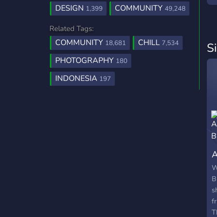
DESIGN
COMMUNITY
1,399
49,248
Related Tags:
COMMUNITY
CHILL
18,681
7,534
S
PHOTOGRAPHY
180
INDONESIA
197
A
W
B
s
f
T