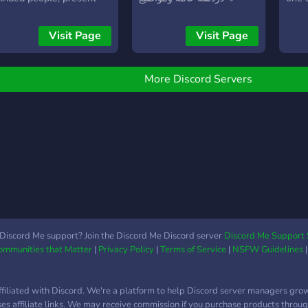
our portfolio, learn in
متنوعة 🔹 أخبار المجتمع
comm
orkshops and get
والتحديثات 🔹 فعاليات
disco
Visit Page
Visit Page
upport with creative
ومسابقات ممتعة 🔹 نظام
for 
hallenges. Whether
رتب مميز لكل عضو انضم إلينا
memb
eginner or professional -
وكن جزءاً من مجتمع حيوي
what
More Discord Servers
veryone is welcome here!
ومليء بالنشاط والتفاعل!
far:
✨
╭──
・Col
Fun 
Tier
Game
Owne
Color
╰──
I Ho
Discord Me support? Join the Discord Me Discord server
Discord Me Support 
Communities that Matter
|
Privacy Policy
|
Terms of Service
|
NSFW Guidelines
Inte
Join!
═══
ffiliated with Discord. We're a platform to help Discord server managers gro
uses affiliate links. We may receive commission if you purchase products through