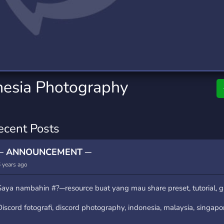
rading
Travel
0 Servers
111 Servers
riting
Xbox
5 Servers
233 Servers
nesia Photography
ecent Posts
─ ANNOUNCEMENT ─
 years ago
Saya nambahin #?─resource buat yang mau share preset, tutorial, gui
Discord fotografi, discord photography, indonesia, malaysia, singapo