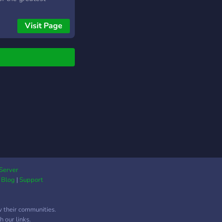
unity servers on
rd, I'm also looking
Visit Page
some dedicated staff
ers as well. Here is
 we have to offer so
───────────────
or Roles ・Pretty
Bots ・A Competitive
 System ・Available
 Events ・Active
r ・Beautifully
ful Server
───────────────
pe You Find This
Server
|
Blog
|
Support
resting And Decide To
═══════════════════════════════
w their communities.
 our links.