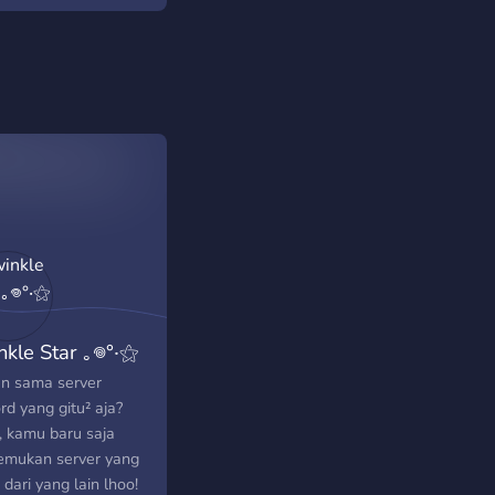
nkle Star ｡𖦹°‧⚝
n sama server
rd yang gitu² aja?
, kamu baru saja
mukan server yang
dari yang lain lhoo!