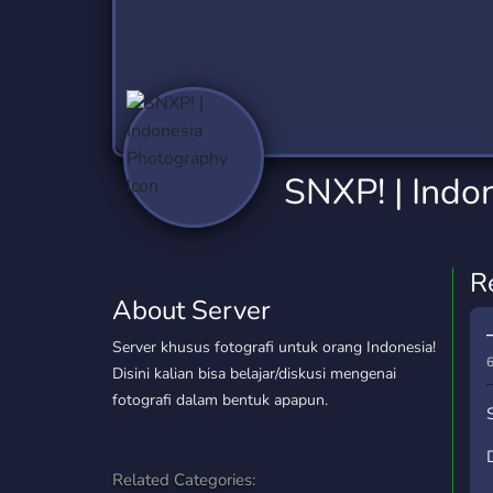
Technology
Tournaments
T
2,837 Servers
343 Servers
1,15
Twitch
Virtual Reality
W
359 Servers
239 Servers
1,15
YouTube
YouTuber
SNXP! | Indo
850 Servers
3,011 Servers
R
About Server
Server khusus fotografi untuk orang Indonesia!
6
Disini kalian bisa belajar/diskusi mengenai
fotografi dalam bentuk apapun.
Related Categories: