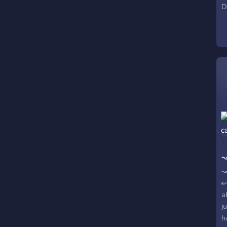
D
a
y
h
e
c
↝
↝
↜
a
j
h