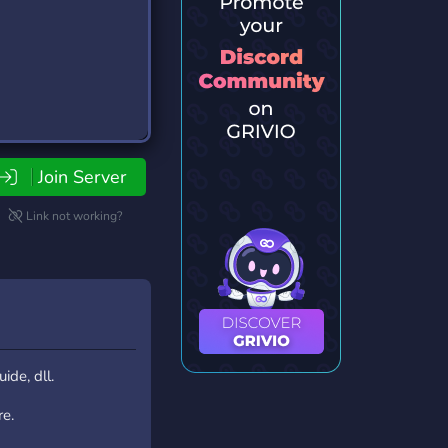
Join Server
Link not working?
de, dll.
re.