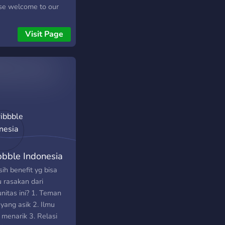
se welcome to our
! (\ (\ („• ֊ •„)
O━━━━━━━━━ ・:。
Visit Page
kle Star ｡𖦹°‧ 「 ✉️
:三
━━━━━━━━━━━
at di mana setiap
 terasa seperti
alangan!🌌🌟 Hal-hal
rik yang ada di server
berupa: - _Custom
s_ (TERBATAS) 🚨 -
at ternyaman untuk
bbble Indonesia
 yg mau
rol/cerita/keluh kesah
ih benefit yg bisa
- Sharing karya,
 rasakan dari
 kamu suka
nitas ini? 1. Teman
gambar, membuat
yang asik 2. Ilmu
, nulis cerita, dan
 menarik 3. Relasi