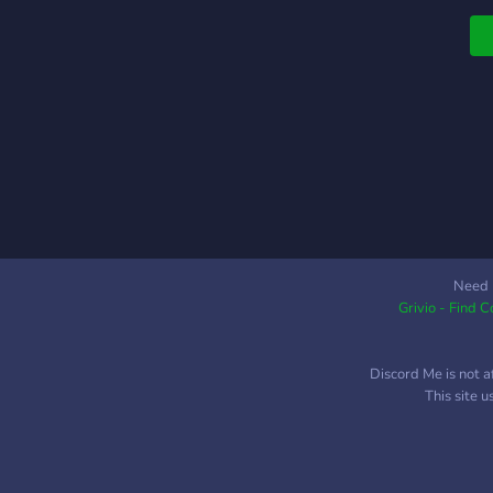
ع
ر
د
Need 
Grivio - Find 
Discord Me is not a
This site 