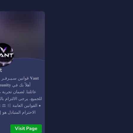
t
𝐭𝐲 ‎أهلاً بك في
نا. لضمان تجربة ممتعة
ع، يرجى الالتزام بالقواعد
ادل هو
تواجدنا؛ يمنع السب أو
افة أنواعه. ‎• [ 02 ]
Visit Page
التدخل في المواضيع