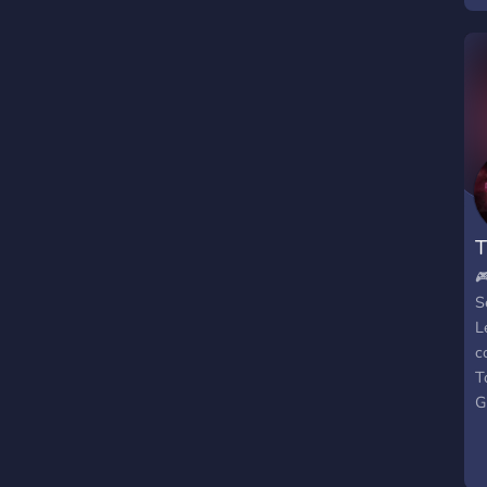
T

S
L
c
T
G
C
F
f