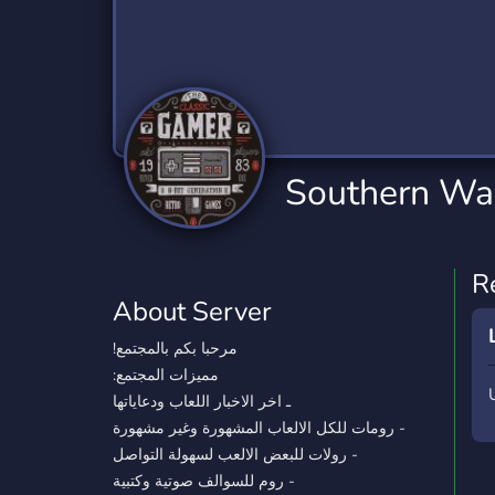
Technology
Tournaments
T
2,841 Servers
343 Servers
1,15
Twitch
Virtual Reality
W
359 Servers
238 Servers
1,15
YouTube
YouTuber
Southern Wa
852 Servers
3,012 Servers
R
About Server
!مرحبا بكم بالمجتمع
:مميزات المجتمع
ـ اخر الاخبار اللعاب ودعاياتها
رومات للكل الالعاب المشهورة وغير مشهورة -
رولات للبعض الالعب لسهولة التواصل -
روم للسوالف صوتية وكتبية -