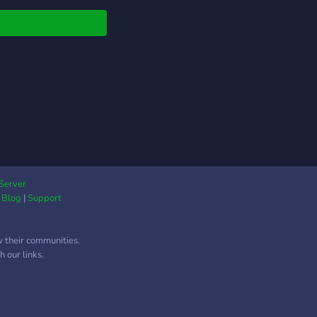
y good conversations
friendly, respectful
onment. You’ll find
e and text channels
ames like Valorant,
nite, GTA, and more —
 general chat, memes,
random topics to keep
s lively. Whether
e here to game, talk,
st chill, Waves
unity is your new
Server
|
Blog
|
Support
 for good vibes and
t company. 🎮💬
w their communities.
 our links.