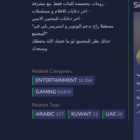
S
رومات مخصصه للبنات فقط ,مع مشرفة -
اخر دعايات للافلام و مسلسلات -
اخر دعايات للمحبين الانمي -
*مستقبلا راح ندعم اليوتوبر و استريمر يلي في
المجتمع*
خذلك نظر للمجتمع, لو ما عجبك الله يحفظك
ويسعدك
Related Categories:
ب
ENTERTAINMENT
10,354
ع
ت
GAMING
53,870
ع
و
Related Tags:
ر
ARABIC
KUWAIT
UAE
277
13
20