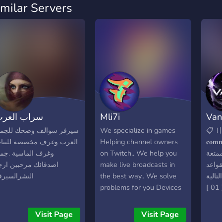
imilar Servers
راب العرب
Mli7i
Van
يرفر سوالف وضحك للجميع
We specialize in games
لعرب وغرف مخصصة للبنات
Helping channel owners
𝐜𝐨𝐦𝐦𝐮𝐧
غرف الماسية .جميع
on Twitch.. We help you
عائلت
صدقائك مرحبين ارجو
make live broadcasts in
للجمي
لنشرالسيرفر
the best way.. We solve
التالية: ‎‏⚖️ 〢 القوانين العامة ‎•
problems for you Devices
[ 01 ] الاحترام المتب
dedicated to games.. We
أساس 
help you with everything
الشتم بك
Visit Page
Visit Page
related to Bitrate and
يمنع 