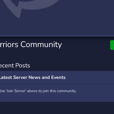
rading
Travel
2 Servers
112 Servers
riting
Xbox
6 Servers
234 Servers
rriors Community
ecent Posts
Latest Server News and Events
Use 'Join Server' above to join this community.