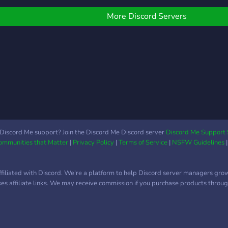
بزمن استجابة منخفض، م
enjo
إداريين متاحين على مدا
in a 
More Discord Servers
الساعة، وحماية مفعّلة ض
envir
هجمات DDoS!
voic
for g
Fort
plus
and 
thing
you’r
or ju
Comm
Discord Me support? Join the Discord Me Discord server
Discord Me Support 
Communities that Matter
|
Privacy Policy
|
Terms of Service
|
NSFW Guidelines
home
grea
ffiliated with Discord. We're a platform to help Discord server managers gro
uses affiliate links. We may receive commission if you purchase products through