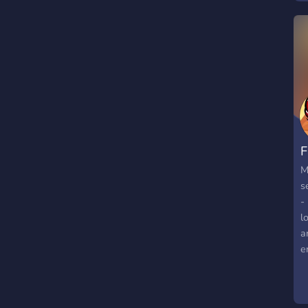
o
s
F
M
s
-
l
a
enab
ن
Fa
ة