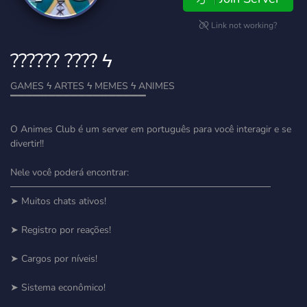
Link not working?
?????? ???? ϟ
GAMES ϟ ARTES ϟ MEMES ϟ ANIMES
▔▔▔▔▔▔▔▔▔▔▔▔▔▔▔▔▔▔
O Animes Club é um server em português para você interagir e se
divertir!!
Nele você poderá encontrar:
──────────────────────────────────────
➤ Muitos chats ativos!
➤ Registro por reações!
➤ Cargos por níveis!
➤ Sistema econômico!