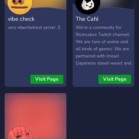
vibe check
The Café
very vibechekiest server :3
We're a community for
Ricincakes Twitch channel!
We are fans of anime and
all kinds of games. We are
partnered with Imouri
(Japanese street-wear) and
FiXT records. We Have
community dedicated
Visit Page
Visit Page
channels from sharing art
to day to day life! We also
have game giveaways and
merch giveaways! Come
join today <3