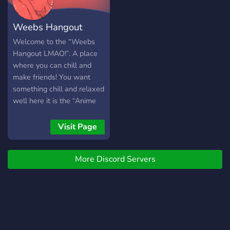
Weebs Hangout
LMAO !
Welcome to the “Weebs
Hangout LMAO!”. A place
where you can chill and
make friends! You want
something chill and relaxed
well here it is the “Anime
Hangout” for you too !
Visit Page
More Discord Servers