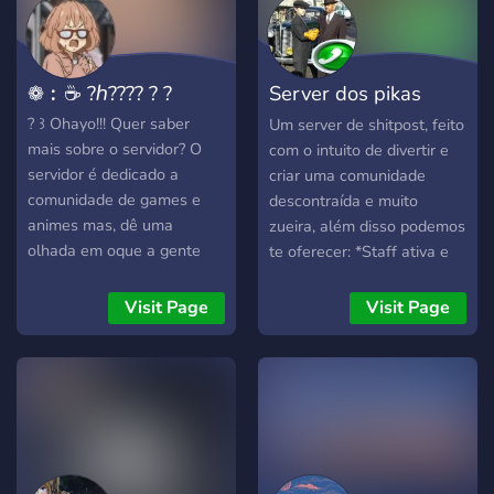
❁︰☕ ?ℎ???? ? ?
Server dos pikas
blindadas
? ꒱ Ohayo!!! Quer saber
Um server de shitpost, feito
mais sobre o servidor? O
com o intuito de divertir e
servidor é dedicado a
criar uma comunidade
comunidade de games e
descontraída e muito
animes mas, dê uma
zueira, além disso podemos
olhada em oque a gente
te oferecer: *Staff ativa e
pode te oferecer. Temos: ╭?
competente *Bots de jogos
Vários chat ꒷꒦˚‧๑˖ ╰╮? +10
*Servidor descontraído
Visit Page
Visit Page
bots . ₊˚ ໑ ╭╯? Muitos
*Recepção amigável
canais de voz . ₊˚ ໑ ╰╮?
*Server organizado e bonito
Staff organizada ╭╯? Cores
Se estiver procurando um
personalizadas . ₊˚ ໑ ╰?
server para socializar e dar
Parcerias abertas! ꒷꒦˚‧๑˖ ☕
umas risadas, aqui é o
₊˚⟆°??????? ??????????? ?????
lugar perfeito, você está
??? ????°୧
convidado a fazer desse