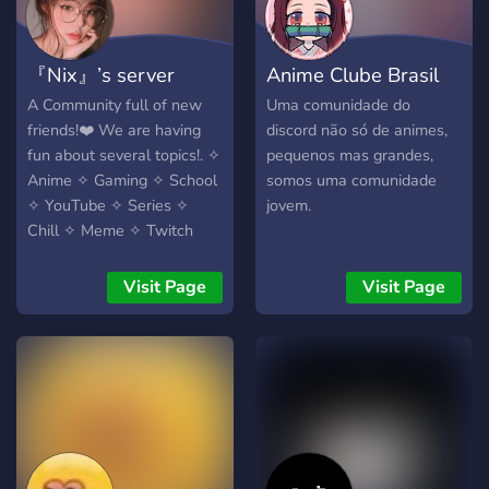
(from time to time) -
pleasant moderation -
music bots - bots for
『Nix』’s server
Anime Clube Brasil
games - NSFW channel for
the selected role (not
A Community full of new
Uma comunidade do
visible without the role, so
friends!❤️ We are having
discord não só de animes,
that it won't disturb)
fun about several topics!. ✧
pequenos mas grandes,
Anime ✧ Gaming ✧ School
somos uma comunidade
✧ YouTube ✧ Series ✧
jovem.
Chill ✧ Meme ✧ Twitch
Visit Page
Visit Page