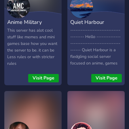
server também
Anime Military
Quiet Harbour
Community (AMC)
-----------------------------
This server has alot cool
-------- Hello --------------
stuff like memes and mini
-----------------------------
games base how you want
------ Quiet Harbour is a
the server to be. it can be
fledgling social server
Less rules or with stricter
focused on anime, games
rules
and chat. Everyone is
welcome here. We will try
Visit Page
Visit Page
to create a nice and
peaceful atmosphere,
perfect for everyone. ------
----------------------------
What we offer -------------
-----------------------------
- nice atmosphere - events