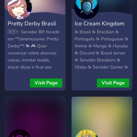
Pretty Derby Brasil
Ice Cream Kingdom
🇧🇷✨ Servidor BR focado
☕ Brasil ☕ Brazilian ☕
em **Umamusume: Pretty
Português ☕ Portuguese ☕
Derby**! 🐎 🎮 Quer
Anime ☕ Mangá ☕ Hyouka
conversar sobre diversas
☕ Discord ☕ Brasil server
coisas, montar builds,
☕ Servidor Brasileiro ☕
trocar dicas e ficar por
Otaku ☕ Servidor Gamer ☕
dentro dos eventos do
Servidor Ecchi ☕ Hentai ☕
jogo? Entre na Pretty Derby
Servidor NSFW ☕ Emoji
Visit Page
Visit Page
Brasil! 📌 O que temos: ・
Global ☕ BR
Cargos reativos com
TODAS as personagens (in
game)🏅 ・Atualizações
constantes sobre o jogo,
tier list, dicas ・Canais
organizados pra falar de