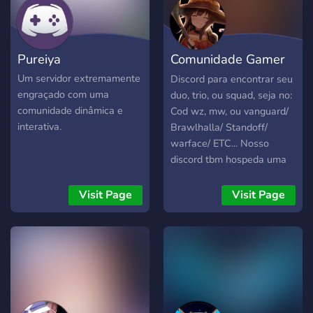
Pureiya
Comunidade Gamer
BR
Um servidor extremamente
Discord para encontrar seu
engraçado com uma
duo, trio, ou squad, seja no:
comunidade dinâmica e
Cod wz, mw, ou vanguard/
interativa.
Brawlhalla/ Standoff/
warface/ ETC... Nosso
discord tbm hospeda uma
comunidade de otakus, seja
bem vindo e sinta-se em
Visit Page
Visit Page
casa.