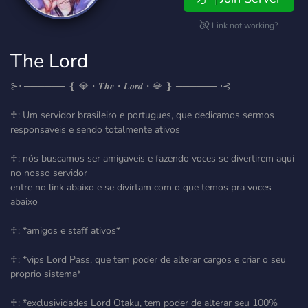
Link not working?
The Lord
⊱⋅ ────── ❴ 💎・𝑻𝒉𝒆・𝑳𝒐𝒓𝒅・💎 ❵ ────── ⋅⊰
♱: Um servidor brasileiro e portugues, que dedicamos sermos
responsaveis e sendo totalmente ativos
♱: nós buscamos ser amigaveis e fazendo voces se divertirem aqui
no nosso servidor
entre no link abaixo e se divirtam com o que temos pra voces
abaixo
♱: *amigos e staff ativos*
♱: *vips Lord Pass, que tem poder de alterar cargos e criar o seu
proprio sistema*
♱: *exclusividades Lord Otaku, tem poder de alterar seu 100%