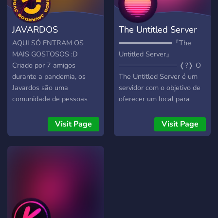
JAVARDOS
The Untitled Server
AQUI SÓ ENTRAM OS
═══════════『The
MAIS GOSTOSOS :D
Untitled Server』
Criado por 7 amigos
════════════ ❬?❭ O
durante a pandemia, os
The Untitled Server é um
Javardos são uma
servidor com o objetivo de
comunidade de pessoas
oferecer um local para
que adoram jogos, música e
você poder se divertir e
youtube
relaxar! Veja algumas
Visit Page
Visit Page
▬▬▬▬▬▬▬▬▬▬▬▬▬▬▬▬▬▬▬▬▬▬▬▬▬▬▬▬▬▬
coisas que a gente tem! \/
+250 MEMBROS Neste
════════════════════
servidor está disponível: ?
«?»Vários chats de voz e
Convívios para calls e jogos
texto para conversar com
?; ? Chat para memes,
outras pessoas! «?»Bots de
conversas, etc ?; ?
música, memes, Pokémon,
Giveaways / Sorteios ?; ?
RPG e etc. «?»Sistema de
Divulgação de
seleção de jogos para