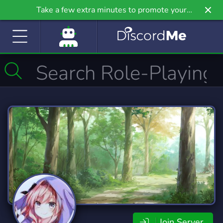
Take a few extra minutes to promote your
community even further on Griv.io, our newest
site.
Join Server