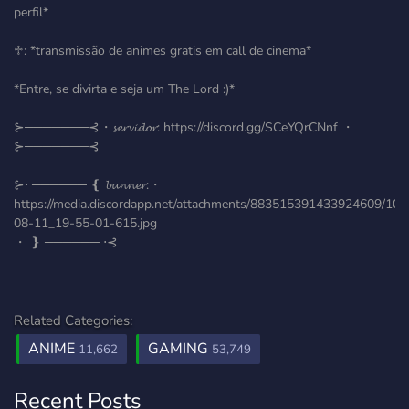
perfil*
♱: *transmissão de animes gratis em call de cinema*
*Entre, se divirta e seja um The Lord :)*
⊱───────⊰・𝓼𝓮𝓻𝓿𝓲𝓭𝓸𝓻: https://discord.gg/SCeYQrCNnf ・
⊱───────⊰
⊱⋅ ────── ❴ 𝓫𝓪𝓷𝓷𝓮𝓻:・
https://media.discordapp.net/attachments/883515391433924609/10
08-11_19-55-01-615.jpg
・ ❵ ────── ⋅⊰
Related Categories:
ANIME
GAMING
11,662
53,749
Recent Posts