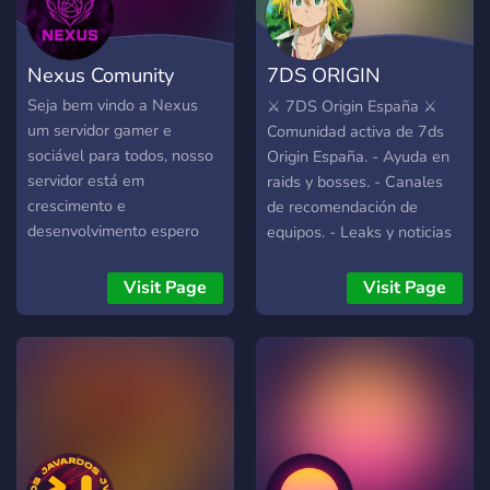
corridas, SSRs, banners,
eventos e builds ・Espaço
pra conversar sobre outros
Nexus Comunity
7DS ORIGIN
animes, gacha e mais! ・
Ajuda e suporte para
ESPAÑA
Seja bem vindo a Nexus
⚔️ 7DS Origin España ⚔️
novatos! • Temos eventos
um servidor gamer e
Comunidad activa de 7ds
semanais e mensais com
sociável para todos, nosso
Origin España. - Ayuda en
vários prêmios divertidos •
servidor está em
raids y bosses. - Canales
Sorteios diários! 🔗 Entra aí
crescimento e
de recomendación de
e acelera com a gente! ✨
desenvolvimento espero
equipos. - Leaks y noticias
https://discord.gg/3T5KTZytWt
que gostem ainda estamos
al día. - Estamos en los
no início.
canales de voz a diario
Visit Page
Visit Page
ayudando. - Comunidad de
buena vibra. -
Imprescindible hablar
español y estar en el
servidor europeo.