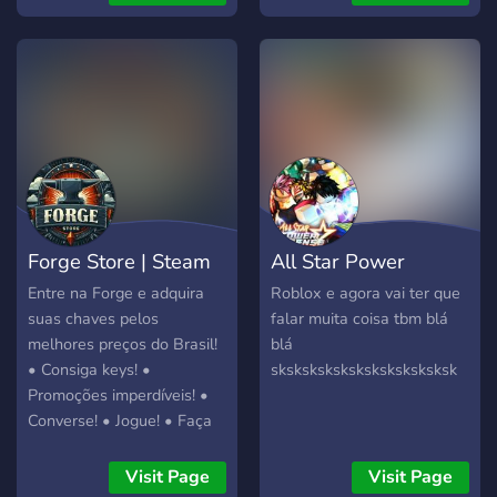
Forge Store | Steam
All Star Power
Keys
Defense
Entre na Forge e adquira
Roblox e agora vai ter que
suas chaves pelos
falar muita coisa tbm blá
melhores preços do Brasil!
blá
• Consiga keys! •
sksksksksksksksksksksksk
Promoções imperdíveis! •
Converse! • Jogue! • Faça
amigos! Tudo isso e muito
mais você só encontra aqui
Visit Page
Visit Page