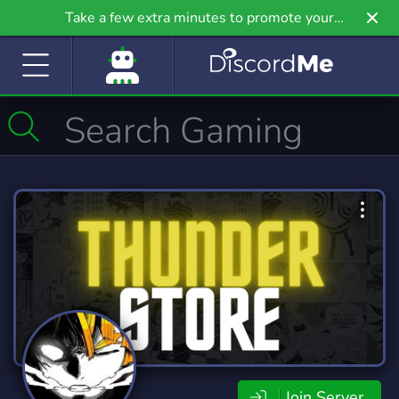
Take a few extra minutes to promote your
community even further on Griv.io, our newest
site.
Join Server