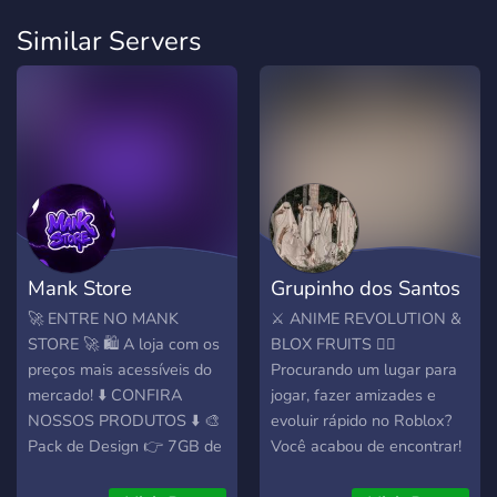
Similar Servers
Mank Store
Grupinho dos Santos
🚀 ENTRE NO MANK
⚔️ ANIME REVOLUTION &
STORE 🚀 🛍️ A loja com os
BLOX FRUITS 🏴‍☠️
preços mais acessíveis do
Procurando um lugar para
mercado! ⬇️ CONFIRA
jogar, fazer amizades e
NOSSOS PRODUTOS ⬇️ 🎨
evoluir rápido no Roblox?
Pack de Design 👉 7GB de
Você acabou de encontrar!
conteúdos por apenas
Nosso servidor é focado