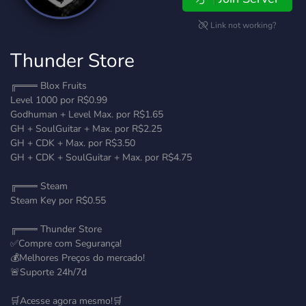
Link not working?
Thunder Store
╔═══ Blox Fruits
Level 1000 por R$0.99
Godhuman + Level Max. por R$1.65
GH + SoulGuitar + Max. por R$2.25
GH + CDK + Max. por R$3.50
GH + CDK + SoulGuitar + Max. por R$4.75
╔═══ Steam
Steam Key por R$0.55
╔═══ Thunder Store
✅Compre com Segurança!
💰Melhores Preços do mercado!
🚨Suporte 24h/7d
🛒Acesse agora mesmo!🛒