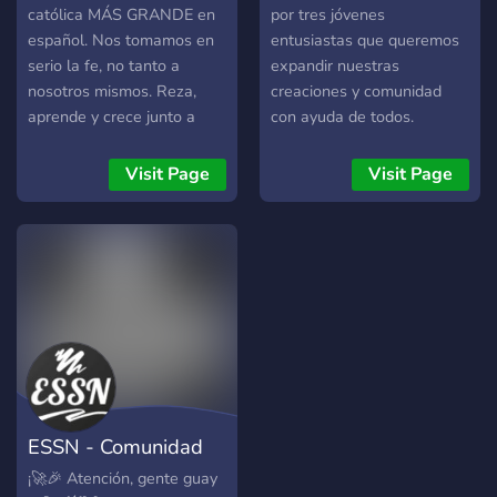
Es gratis. (Pero el trauma
usuarios más activos.
católica MÁS GRANDE en
por tres jóvenes
se paga con memes)
español. Nos tomamos en
entusiastas que queremos
serio la fe, no tanto a
expandir nuestras
nosotros mismos. Reza,
creaciones y comunidad
aprende y crece junto a
con ayuda de todos.
otros católicos.
¡Bienvenido!
Visit Page
Visit Page
ESSN - Comunidad
en español
¡🚀🎉 Atención, gente guay