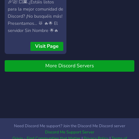
🎉🚀! 💥👾 ¿Estáis listos
para la mejor comunidad de
Discord? ¡No busquéis más!
Presentamos… 🥁 🔥🌟 El
servidor Sin Nombre 🌟🔥
Entra en el enlace para
unirte a nuestra increíble
Visit Page
comunidad: 🔗
https://discord.gg/essn ¿Por
More Discord Servers
qué unirte? Aquí tienes
algunas razones top: 😎
Conoce gente fantástica y
haz amigos de todo el
mundo 🌍 🗣️ Chatea sobre
tus temas favoritos,
hobbies, memes y más 🎮
🎨 🌈 Ambiente inclusivo y
bienvenida 🤗 ¡Todos son
Need Discord Me support? Join the Discord Me Discord server
bienvenidos aquí! 👫👭👬 🏆
Discord Me Support Server
Eventos y actividades
Grivio - Find Communities that Matter
|
Privacy Policy
|
Terms of