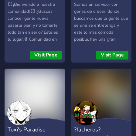
💥 ¡Bienvenido a nuestra
Somos un servidor con
comunidad! 💥 ¿Buscas
ganas de crecer, donde
conocer gente nueva,
buscamos que la gente que
pasarla bien y no tomarte
se una se entretenga y
todo tan en serio? Este es
este lo mas cómoda
tu lugar. 🌐 Comunidad en
posible, hay una gran
español 🧠 Charlas random,
diversidad de canales, un
humor negro, debates,
sistema de roles
Visit Page
Visit Page
memes y risas 😈 Ambiente
personalizado, eventos y
semi-tóxico, pero con
muchas mas cosas en ＮΣ
buena vibra. Barderos
ＸO. Los administradores
bienvenidos 🎮 Gamers,
están dispuesto a escuchar
Femboys, shitposters y
peticiones y cualquier
almas perdidas
recomendación, espero que
bienvenidos.
disfrutes de tu estancia y
agradecemos que te unas ;)
Toxi's Paradise
?facheros?