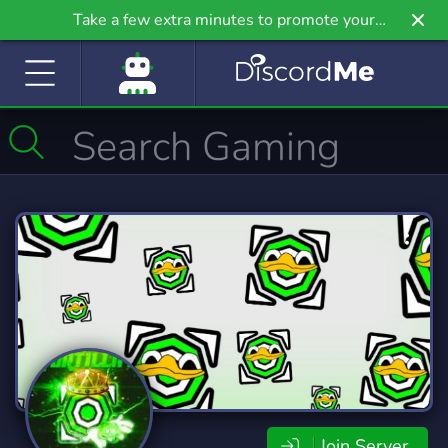
Take a few extra minutes to promote your
community even further on Griv.io, our newest
site.
Join Server