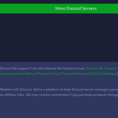
ecompensas por
articipar. 💡 Canales para
More Discord Servers
ugerencias y participación
e la comunidad. 🛡️ Staff
mable y siempre
ispuesto a ayudarte. 🤝
n ambiente respetuoso
onde todos son
ienvenidos. Tanto si
ienes a hacer nuevos
migos, encontrar
ompañeros de juego o
Discord Me support? Join the Discord Me Discord server
Discord Me Support 
implemente pasar un
Communities that Matter
|
Privacy Policy
|
Terms of Service
|
NSFW Guidelines
uen rato, aquí siempre
abrá un sitio para ti.
ffiliated with Discord. We're a platform to help Discord server managers gro
uses affiliate links. We may receive commission if you purchase products through