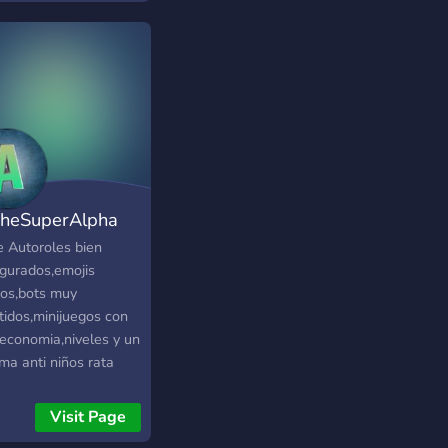
dores de contenido y
s, coge tu jarra de
 y únete a esta
lación.
heSuperAlpha
e Autoroles bien
igurados,emojis
os,bots muy
tidos,minijuegos con
,economia,niveles y un
ma anti niños rata
bueno
Visit Page