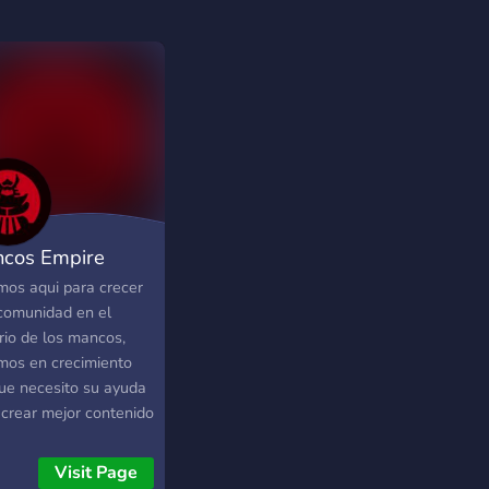
cos Empire
mos aqui para crecer
comunidad en el
rio de los mancos,
mos en crecimiento
que necesito su ayuda
 crear mejor contenido
 twitch y en mi
rd, los espero ahi con
Visit Page
vidades y o rateadas