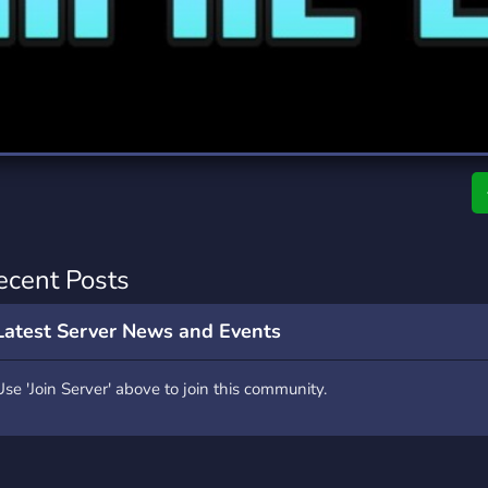
rading
Travel
0 Servers
111 Servers
riting
Xbox
5 Servers
233 Servers
ecent Posts
Latest Server News and Events
Use 'Join Server' above to join this community.