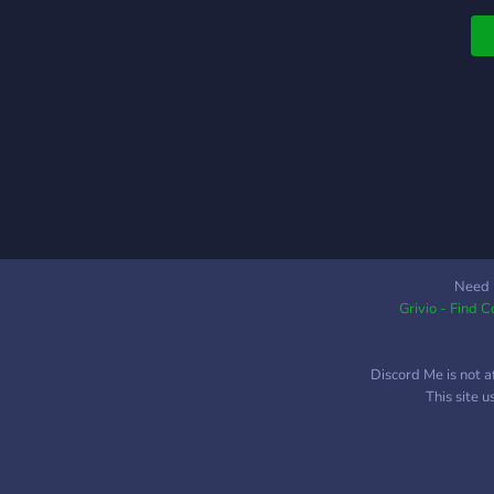
r
p
s
d
a
d
U
d
b
v
a
c
Need 
s
Grivio - Find 
b
h
Discord Me is not a
This site 