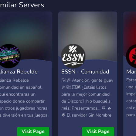
imilar Servers
lianza Rebelde
ESSN - Comunidad
Man
omunidad
en español
Esta
lianza Rebelde
¡🚀🎉 Atención, gente guay
una 
omunidad en español,
🎉🚀! 💥👾 ¿Estáis listos
impe
quí encontraras un
para la mejor comunidad
esta
spacio donde compartir
de Discord? ¡No busquéis
asi 
on otros jugadores horas
más! Presentamos… 🥁 🔥
para
e diversión en tus juegos
🌟 El servidor Sin Nombre
en mi
avoritos. ► Crea tu propio
🌟🔥 Entra en el enlace
disco
anal de voz. ► Canales
para unirte a nuestra
Visit Page
Visit Page
acti