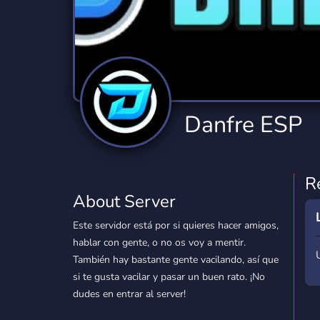
Technology
Tournaments
T
2,834 Servers
343 Servers
1,15
Twitch
Virtual Reality
W
359 Servers
239 Servers
1,15
YouTube
YouTuber
Danfre ESP
850 Servers
3,010 Servers
R
About Server
Este servidor está por si quieres hacer amigos,
hablar con gente, o no os voy a mentir.
También hay bastante gente vacilando, así que
si te gusta vacilar y pasar un buen rato. ¡No
dudes en entrar al server!