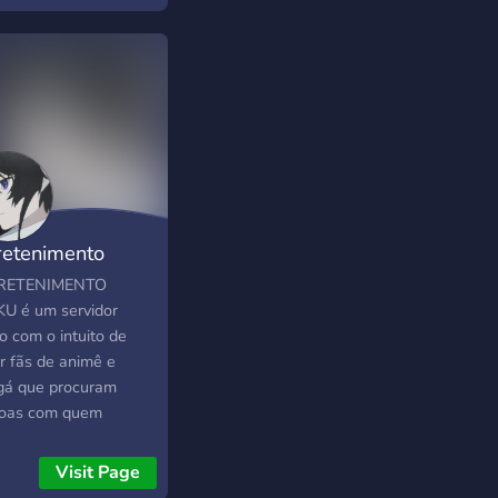
ração -Vips por
os -Sorteios -Eventos
 - -- --- ---- Venha
r parte da nossa
lia,Seja bem vindo a
retenimento
ku
RETENIMENTO
U é um servidor
o com o intuito de
ar fãs de animê e
á que procuram
oas com quem
ersar sobre esse
nto, mas é aberto
Visit Page
 qualquer tipo de