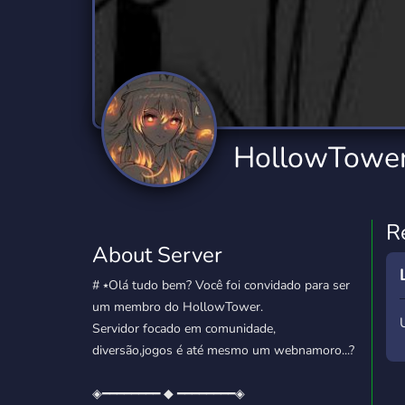
Technology
Tournaments
T
2,834 Servers
343 Servers
1,14
Twitch
Virtual Reality
W
359 Servers
239 Servers
1,15
YouTube
YouTuber
HollowTowe
848 Servers
3,005 Servers
R
About Server
# ⭑Olá tudo bem? Você foi convidado para ser
um membro do HollowTower.
Servidor focado em comunidade,
diversão,jogos é até mesmo um webnamoro...?
◈━━━━━━━━ ◆ ━━━━━━━━◈