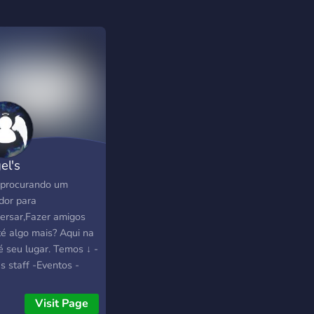
el's
 procurando um
dor para
ersar,Fazer amigos
té algo mais? Aqui na
é seu lugar. Temos ↓ -
s staff -Eventos -
pe staff organizada -
s de bate-papo -Bot
Visit Page
etenimento -Bot