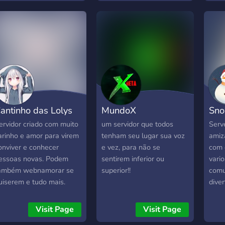
públ
não 
É nec
meno
para 
antinho das Lolys
MundoX
Sn
ervidor criado com muito
um servidor que todos
Serv
arinho e amor para virem
tenham seu lugar sua voz
amiz
onviver e conhecer
e vez, para não se
com 
essoas novas. Podem
sentirem inferior ou
vari
ambém webnamorar se
superior!!
comu
uiserem e tudo mais.
diver
Visit Page
Visit Page