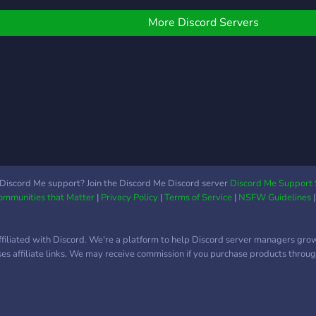
More Discord Servers
Discord Me support? Join the Discord Me Discord server
Discord Me Support 
Communities that Matter
|
Privacy Policy
|
Terms of Service
|
NSFW Guidelines
ffiliated with Discord. We're a platform to help Discord server managers gro
uses affiliate links. We may receive commission if you purchase products through