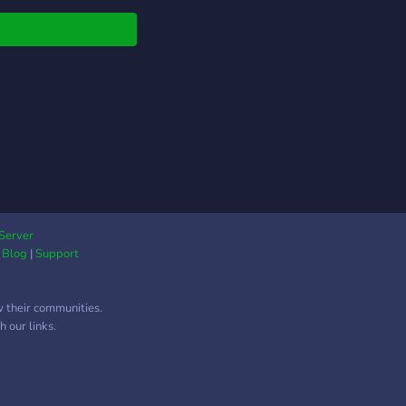
Server
|
Blog
|
Support
w their communities.
 our links.