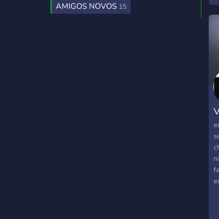
AMIGOS NOVOS
15
e
V
e
s
c
n
f
e