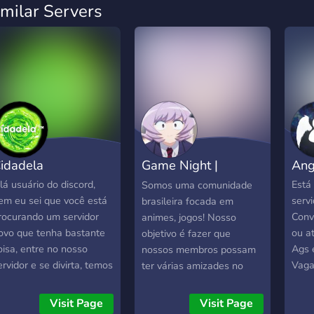
imilar Servers
idadela
Game Night |
Ang
Animes & Jogos
lá usuário do discord,
Está
Somos uma comunidade
em eu sei que você está
servi
brasileira focada em
rocurando um servidor
Conv
animes, jogos! Nosso
ovo que tenha bastante
ou a
objetivo é fazer que
oisa, entre no nosso
Ags 
nossos membros possam
ervidor e se divirta, temos
Vaga
ter várias amizades no
uitas coisas como, bots
Equi
servidor! ☕・Comunidade
e música, chats de
Call
ativa e saudável. ☕・
Visit Page
Visit Page
iversão, webnamoro e
Entr