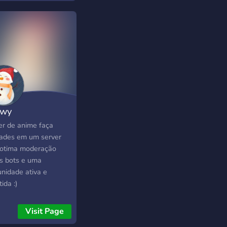
ico mesmo a quem
curte esse conteúdo.
essário ter pelo
s 13 anos de idade
entrar no servidor.
owy
er de anime faça
ades em um server
otima moderação
os bots e uma
nidade ativa e
tida :)
Visit Page