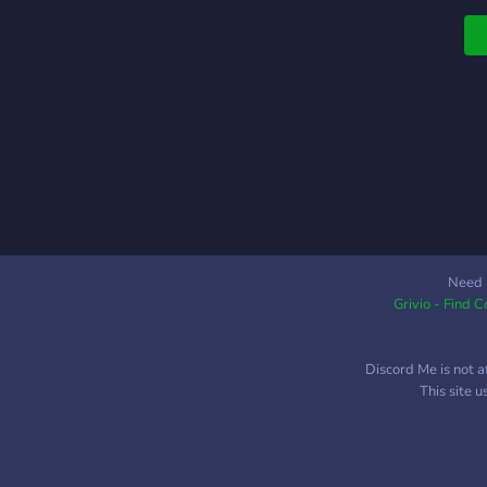
Need 
Grivio - Find 
Discord Me is not a
This site 