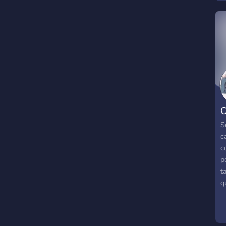
C
S
c
c
p
t
q