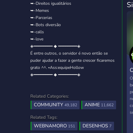
S
➥-Direitos igualitários
➥-Memes
➥-Parcerias
➥-Bots diversão
➥-calls
➥-love
◈━━━━━━━━ ◆ ━━━━━━━━◈
É entre outros, o servidor é novo então se
puder ajudar a fazer a gente crescer ficaremos
grato ^^. ⭑Ass:equipeHollow
C
◈━━━━━━━━ ◆ ━━━━━━━━◈
O
b
p
Related Categories:
n
COMMUNITY
ANIME
49,182
11,662
c
s
Related Tags:
m
WEBNAMORO
DESENHOS
d
151
7
d