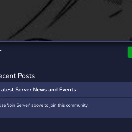
rading
Travel
7 Servers
111 Servers
riting
Xbox
4 Servers
233 Servers
r
ecent Posts
Latest Server News and Events
Use 'Join Server' above to join this community.