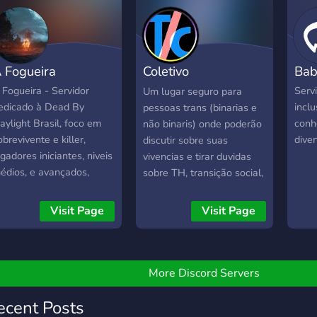
ela sua vinda. Você não
em f
rá se arrepender!
anón
 Fogueira
Coletivo
Bab
Transcentrado
 Fogueira - Servidor
Serv
Um lugar seguro para
edicado à Dead By
inclu
pessoas trans (binarias e
aylight Brasil, foco em
conh
não binaris) onde poderão
obrevivente e killer,
diver
discutir sobre suas
ogadores iniciantes, niveis
vivencias e tirar duvidas
édios, e avançados,
sobre TH, transição social,
WF e win streak.
mudança de documentos,
speramos vocês nessa
etc... Alem de poder
Visit Page
Visit Page
ova comunidade ♥
conversar, jogar e fazer
novas amizades. No
servidor oferecemos: 🔒
Ambiente seguro e com
More Discord Servers
rigida checagem de
entrada; 🏳️‍⚧️ Ambiente
ecent Posts