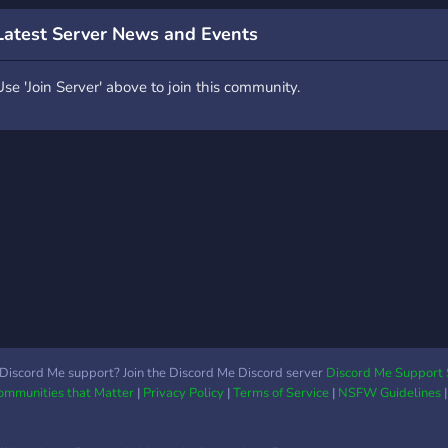
acolhedor livre de
transmedicalismo e
Latest Server News and Events
gatekeeping; 🍬 Staff
100% trans ativa e
Use 'Join Server' above to join this community.
diversificada e treinada
para ajudar e lidar com a
comunidade; 📺 Canais de
discussões diversificadas
como jogos, animes,
politica...; ‎‍🎨 Cargos de
costomização dados por
bots; 🤖 Bots proprios para
evitar ataques e
vazamentos de dados.
Discord Me support? Join the Discord Me Discord server
Discord Me Support 
Communities that Matter
|
Privacy Policy
|
Terms of Service
|
NSFW Guidelines