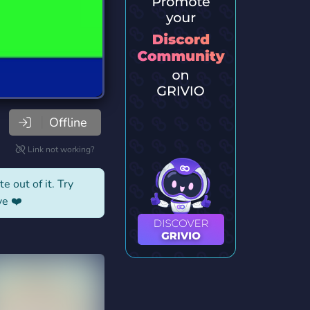
Offline
Link not working?
e out of it. Try
ve ❤️