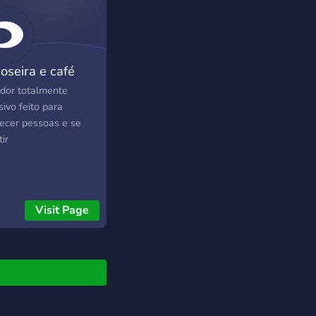
amília Confessionário
imo E muito mais...
oseira e café
idor totalmente
sivo feito para
ecer pessoas e se
tir
Visit Page