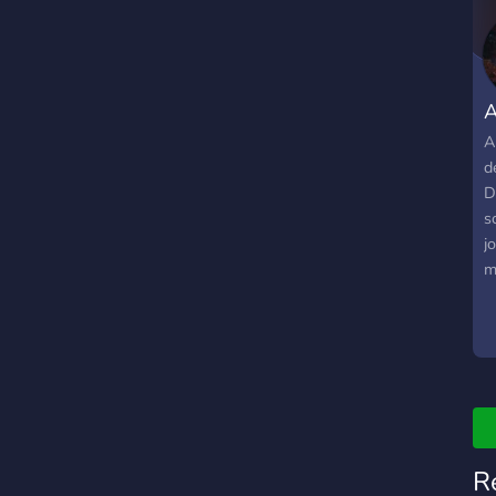
p
i
A
A
d
D
s
j
m
S
E
n
R