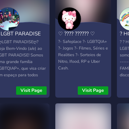
 LGBT PARADISE
♡ ???? ?????? ♡
? H
900
LGB
?- Safeplace ?- LGBTQIA+
ღLGBT PARADISEღ?
? ? 
?- Jogos ?- Filmes, Séries e
eja Bem-Vindo (a/e) ao
LGBT
Realities ?- Sorteios de
GBT PARADISE! Somos
somos
Nitro, Ifood, RP e Uber
ma grande família
-----
Cash.
GBTQIAP+, que visa criar
FAMÍ
m espaço para todos
disc
onviverem e socializarem,
objet
em qualquer tipo de
-----
Visit Page
Visit Page
esrespeito ou
Criar
reconceito. Considere
onde
qui sua segunda casa, e
convi
m refúgio nas horas
LGBT
agas. Temos aqui: Chat's
outr
e: Conversas Gerais,
ser 