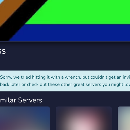
rading
Travel
0 Servers
111 Servers
riting
Xbox
5 Servers
233 Servers
ss
Sorry, we tried hitting it with a wrench, but couldn't get an invit
back later or check out these other great servers you might lo
imilar Servers