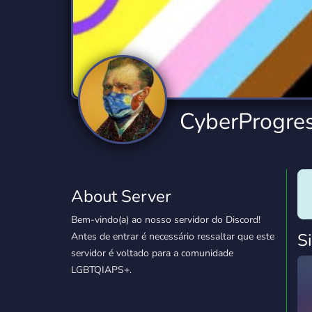
Technology
Tournaments
T
2,834 Servers
343 Servers
1,15
Twitch
Virtual Reality
W
359 Servers
239 Servers
1,15
YouTube
YouTuber
CyberProgre
850 Servers
3,010 Servers
About Server
Bem-vindo(a) ao nosso servidor do Discord!
S
Antes de entrar é necessário ressaltar que este
servidor é voltado para a comunidade
LGBTQIAPS+.