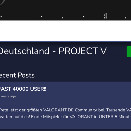
rading
Travel
0 Servers
111 Servers
riting
Xbox
5 Servers
233 Servers
eutschland - PROJECT V
ecent Posts
FAST 40000 USER!!
 years ago
Trete jetzt der größten VALORANT DE Community bei. Tausende 
warten auf dich! Finde Mitspieler für VALORANT in UNTER 5 Minut