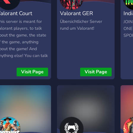
alorant Court
Valorant GER
Ind
Cla
his server is meant for
Übersichtlicher Server
JOI
alorant players, to talk
rund um Valorant!
ONE
bout the game, the state
SPO
f the game, anything
bout the game! And
nything else! You can talk
bout anything in this
rver! It is a
Visit Page
Visit Page
ommunity/gaming server!
e hope to see you here!