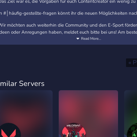
Das Ziel war es, die Vorgaben für euch Contentcreator ein wenig zu 
In #│häufig-gestellte-fragen könnt ihr die neuen Möglichkeiten nac
Wir möchten auch weiterhin die Community und den E-Sport fördern!
Ideen oder Anregungen haben, meldet euch bitte bei uns! Am beste
#│support-ticket
Read More...
Euer VALORANT DE - Team.
« P
imilar Servers