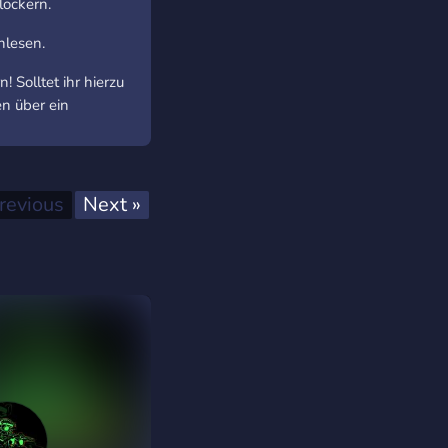
lockern.
hlesen.
 Solltet ihr hierzu
n über ein
Previous
Next
revious
Next »