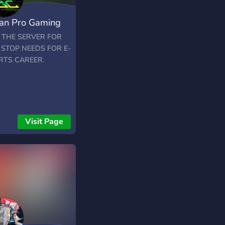
ian Pro Gaming
n
N THE SERVER FOR
 STOP NEEDS FOR E-
RTS CAREER.
Visit Page