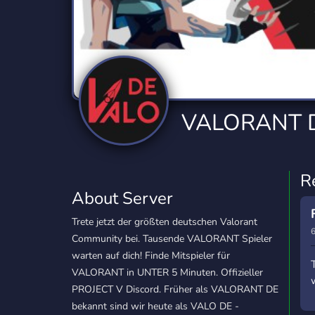
Technology
Tournaments
T
2,834 Servers
343 Servers
1,15
Twitch
Virtual Reality
W
359 Servers
239 Servers
1,15
YouTube
YouTuber
VALORANT D
850 Servers
3,010 Servers
R
About Server
Trete jetzt der größten deutschen Valorant
6
Community bei. Tausende VALORANT Spieler
warten auf dich! Finde Mitspieler für
VALORANT in UNTER 5 Minuten. Offizieller
PROJECT V Discord. Früher als VALORANT DE
bekannt sind wir heute als VALO DE -