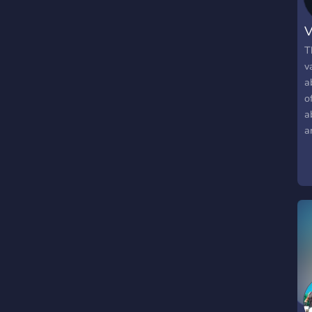
V
T
v
a
o
a
a
a
se
c
W