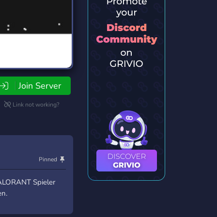
Join Server
Link not working?
Pinned
VALORANT Spieler
en.