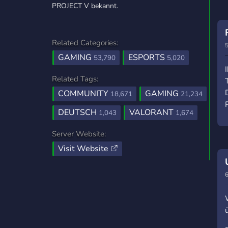
PROJECT V bekannt.
Related Categories:
5
GAMING
ESPORTS
53,790
5,020
Related Tags:
COMMUNITY
GAMING
18,671
21,234
DEUTSCH
VALORANT
1,043
1,674
Server Website:
Visit Website
6