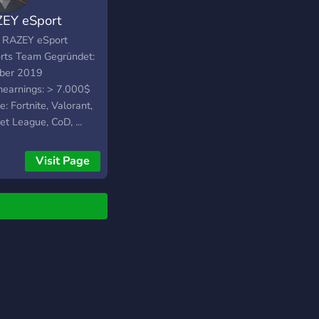
EY eSport
 RAZEY eSport
rts Team Gegründet:
ber 2019
earnings: > 7.000$
e: Fortnite, Valorant,
t League, CoD, ...
bereich: Competitve
ng (eSport) incl.
Visit Page
al Media