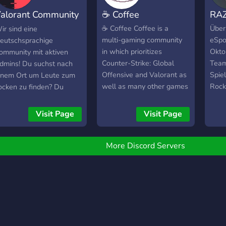
alorant Community
☕ Coffee
RAZ
EUW
☕ Coffee Coffee is a
Über
ir sind eine
multi-gaming community
eSpo
eutschsprachige
in which prioritizes
Okto
ommunity mit aktiven
Counter-Strike: Global
Team
dmins! Du suchst nach
Offensive and Valorant as
Spiel
inem Ort um Leute zum
well as many other games
Rocke
ocken zu finden? Du
with their own discussions.
Ziel
uchst einen Ort um dich
Do you also want to
Gami
ber die neusten Updates
Visit Page
Visit Page
improve at FPS games?
Soci
nd erfolgreichen
We have many guides and
trategien zu informieren?
resources to assist you
b Pro oder Anfänger bei
More Discord Servers
with in that criteria!
ns ist jeder herzlich
•======--<•>--
illkommen. Bei uns
======••======--<•>-
indest du das alles
-======• ❰･Guides/self-
trukturiert
improvement･❱ ❰･
usammengefasst! Also
Competitive
arte nicht und schau mal
Events/Rewards･❱ ❰･