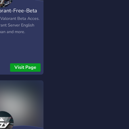
orant-Free-Beta
 Valorant Beta Acces.
rant Server English
an and more.
Visit Page