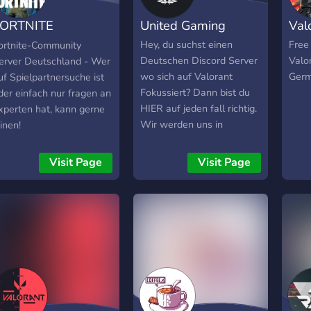
ORTNITE
United Gaming
Val
eutschland
Hey, du suchst einen
Free
ortnite-Community
Deutschen Discord Server
Valo
erver Deutschland - Wer
wo sich auf Valorant
Germ
uf Spielpartnersuche ist
Fokussiert? Dann bist du
der einfach nur fragen an
HIER auf jeden fall richtig.
xperten hat, kann gerne
Wir werden uns in
oinen!
richtung ESL/Turniere
bewegen und wollen
Visit Page
Visit Page
gescheite Teams
aufbauen. Turniere und
weiteres werden dann
vom Team gesponsort!
Intresse geweckt? Dann
schau vorbei ;)