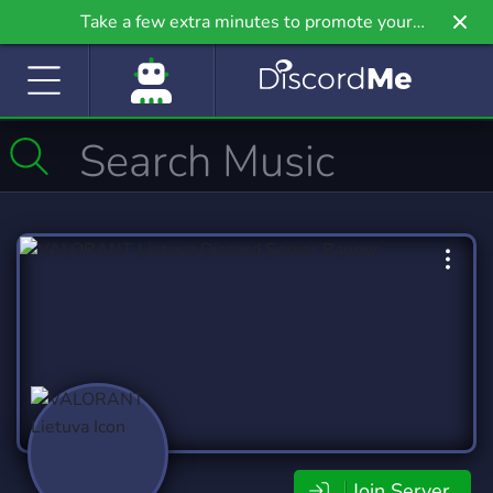
Take a few extra minutes to promote your
community even further on Griv.io, our newest
site.
Join Server