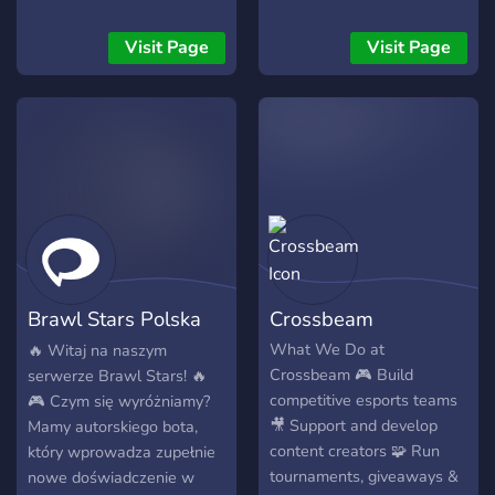
AFK Sentinel track for base
defenders. All
Visit Page
Visit Page
cosmetic/QoL — never
power. 🔸 Private tickets for
reports & appeals + an
anonymous Steam profile
checker, right in Discord
Small map, fast fights, fair
start. Come build. 🎮
client.connect
play.betterrust.net:28015 🌐
betterrust.net · 💬
Brawl Stars Polska
Crossbeam
discord.gg/hjRZCj4kyu
Community
What We Do at
🔥 Witaj na naszym
Crossbeam 🎮 Build
serwerze Brawl Stars! 🔥
competitive esports teams
🎮 Czym się wyróżniamy?
🎥 Support and develop
Mamy autorskiego bota,
content creators 🧩 Run
który wprowadza zupełnie
tournaments, giveaways &
nowe doświadczenie w