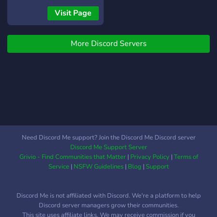
aktywne kanały do rozmów
جمع اللاعبين العرب في مكان
Visit Page
na każdy temat, od strategii
واحد للعب، التفاعل، وتكوين
po off-topic. Nasza
فرق احترافية. ╭━━━ :fire: ماذا
społeczność jest przyjazna i
More Discord Servers
يقدم السيرفر؟ ━━━╮ :dart:
otwarta na nowych graczy!
البحث عن لاعبين ↳ يمكنك
Dołącz do nas i weź udział
العثور على لاعبين لتشكيل
w niesamowitej przygodzie!
فريق أو اللعب معاً.
Link:
:microphone: قنوات صوتية
https://discord.gg/HSqEQPrmfH
مخصصة ↳ قنوات للعب
Premier، Competitive،
Faceit، أو اللعب العادي.
:trophy: **مجتمع عربي
Need Discord Me support? Join the Discord Me Discord server
محترم** ↳ بيئة آمنة وودية
Discord Me Support Server
لجميع اللاعبين العرب.
Grivio - Find Communities that Matter
|
Privacy Policy
|
Terms of
:chart_with_upwards_trend:
Service
|
NSFW Guidelines
|
Blog
|
Support
**تطوير مستواك** ↳ تعلم
استراتيجيات جديدة، وطور
Discord Me is not affiliated with Discord. We're a platform to help
مهاراتك. :handshake: **تكوين
Discord server managers grow their communities.
فرق وصداقات** ↳ انضم إلى
This site uses affiliate links. We may receive commission if you