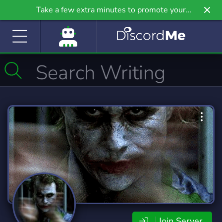
Take a few extra minutes to promote your
community even further on Griv.io, our newest
site.
Join Server