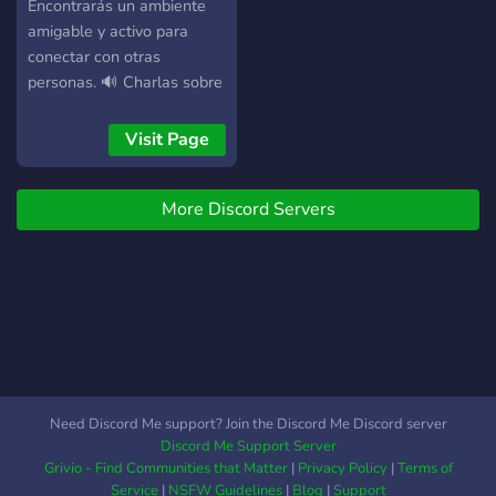
regulares para mantener la
Encontrarás un ambiente
diversión 🎉 🌟 Moderación
amigable y activo para
activa y atenta para
conectar con otras
garantizar un espacio
personas. 🔊 Charlas sobre
seguro y amigable 🛡️
tus videojuegos favoritos,
Entonces, ¿a qué esperas?
organizar partidas y hacer
Visit Page
¡Únete a nuestro servidor
nuevos amigos.
Sin Nombre y forma parte
de esta comunidad
More Discord Servers
increíble! 😍
Need Discord Me support? Join the Discord Me Discord server
Discord Me Support Server
Grivio - Find Communities that Matter
|
Privacy Policy
|
Terms of
Service
|
NSFW Guidelines
|
Blog
|
Support