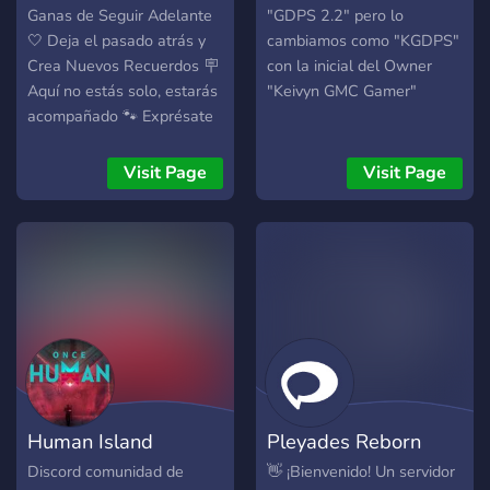
Ganas de Seguir Adelante
"GDPS 2.2" pero lo
🤍 Deja el pasado atrás y
cambiamos como "KGDPS"
Crea Nuevos Recuerdos 🪧
con la inicial del Owner
Aquí no estás solo, estarás
"Keivyn GMC Gamer"
acompañado 🐾 Exprésate
y Desahógate sin Miedo a
ser Juzgado 🐈⬛ Sé
Visit Page
Visit Page
Escuchado y demuestra
que puedes lograrlo
Human Island
Pleyades Reborn
Discord comunidad de
👋 ¡Bienvenido! Un servidor