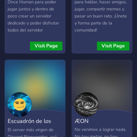
Once Human para poder
para hablar, hacer amigos,
jugar juntos y dentro de
jugar, compartir memes y
poco crear un servidor
pasar un buen rato. ¡Únete
dedicado y poder disfrutar
y forma parte de la
todos del servidor
comunidad!
Visit Page
Visit Page
Escuadrón de los
ÆON
vírgenes 2
No venimos a lograr nada.
El server más virgen de
No hay metas, no hay
Discord Bienvenidos, acá