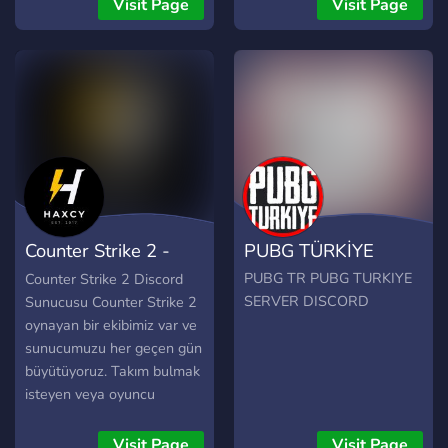
Visit Page
Visit Page
TÜRKİYENİN EN BÜYÜK
büyük ve profesyonel
Hytale Discord sunucusu.
Discord Sunucusu.
Hytale Türkiye : Hytale
TÜRKİYENİN EN BÜYÜK
DİSCORD SUNUCUSU
THE FINALS TÜRKİYE
Discord sunucusu. The
Finals Türkiye
Counter Strike 2 -
PUBG TÜRKİYE
Haxcy TR
PUBG TR PUBG TURKIYE
Counter Strike 2 Discord
SERVER DISCORD
Sunucusu Counter Strike 2
oynayan bir ekibimiz var ve
sunucumuzu her geçen gün
büyütüyoruz. Takım bulmak
isteyen veya oyuncu
arayanlar discord
sunucumuza gelebilir.
Visit Page
Visit Page