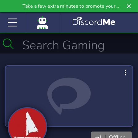
Take a few extra minutes to promote your
community even further on Griv.io, our newest
site.
Offline