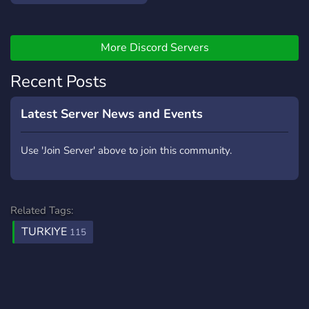
Oyun Zevkini Zenginleştir -
Yeni Başlayadıysan Rehber
Kanalımıza Göz At -
More Discord Servers
Wayfarer Pokestop
Recent Posts
İstekleri İçin Yardımlaş
Hepsi ve daha fazlası için
discord.gg/qwvujYJXge
Latest Server News and Events
Use 'Join Server' above to join this community.
Related Tags:
TURKIYE
115