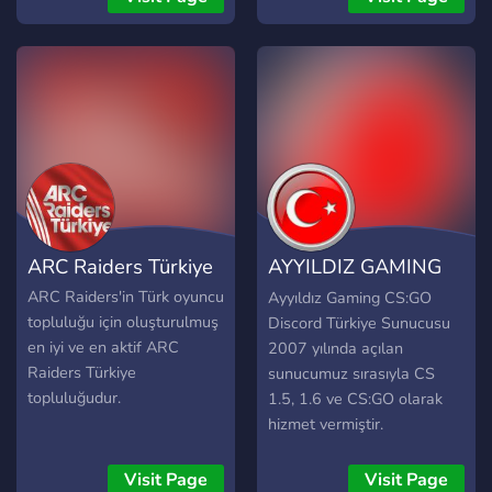
Ayrıca League of Legend,
Euro Truck Simulator 2 gibi
diğer oyunları da ara ara
oynuyoruz. Cs gelmek
isteyenler gelebilir.
Sevgiler, MaD'X
ARC Raiders Türkiye
AYYILDIZ GAMING
CS:GO
ARC Raiders'in Türk oyuncu
Ayyıldız Gaming CS:GO
topluluğu için oluşturulmuş
Discord Türkiye Sunucusu
en iyi ve en aktif ARC
2007 yılında açılan
Raiders Türkiye
sunucumuz sırasıyla CS
topluluğudur.
1.5, 1.6 ve CS:GO olarak
hizmet vermiştir.
Günümüzde ise hizmetimize
yalnızca CS:GO olarak
Visit Page
Visit Page