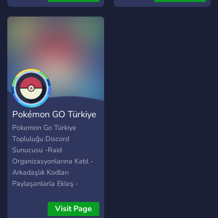
devam etmekteyiz. Tüm
soru, öneri ve şikayetleriniz
için bizlere 7/24 discord
üzerinden ulaşabilirsiniz.
Pokémon GO Türkiye
Pokemon Go Türkiye
Topluluğu Discord
Sunucusu -Raid
Organizasyonlarına Katıl -
Arkadaşlık Kodları
Paylaşanlarla Ekleş -
Güncel Oyun İçi
Etkinliklerden Haberdar Ol
Visit Page
-Discord Özel Etkinliklerle