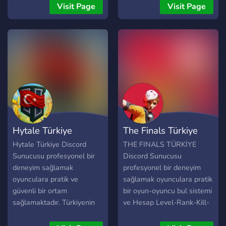
rehberler, etkinlikler,
Discord Sunucusu.
Visit Page
Visit Page
haberler ve topluluk
TÜRKİYENİN EN BÜYÜK
sohbetleriyle ARC Raiders
DEADLOCK Discord
deneyimini birlikte yaşıyor.
sunucusu. Deadlock Türkiye
Yeni oyunculara destek
: DEADLOCK DİSCORD
veriyor, aktif etkinlikler
SUNUCUSU X
düzenliyor ve güvenli bir
ortam sağlıyoruz. Katıl:
discord.gg/arcraiderstr
TÜRKİYE’NİN EN BÜYÜK
ARC RAIDERS
Hytale Türkiye
The Finals Türkiye
TOPLULUĞU!
Hytale Türkiye Discord
THE FINALS TÜRKİYE
Sunucusu profesyonel bir
Discord Sunucusu
deneyim sağlamak
profesyonel bir deneyim
oyunculara pratik ve
sağlamak oyunculara pratik
güvenli bir ortam
bir oyun-oyuncu bul sistemi
sağlamaktadır. Türkiyenin
ve Hesap Level-Rank-Kill-
en büyük ve profesyonel
KD doğrulama / kayıt
Discord Sunucusu.
sağlayan Türkiyenin en