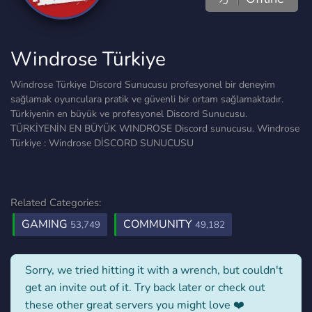
Windrose Türkiye
Windrose Türkiye Discord Sunucusu profesyonel bir deneyim
sağlamak oyunculara pratik ve güvenli bir ortam sağlamaktadır.
Türkiyenin en büyük ve profesyonel Discord Sunucusu.
TÜRKİYENİN EN BÜYÜK WINDROSE Discord sunucusu. Windrose
Türkiye : Windrose DİSCORD SUNUCUSU
Related Categories:
GAMING
COMMUNITY
53,749
49,182
Sorry, we tried hitting it with a wrench, but couldn't
get an invite out of it. Try back later or check out
these other great servers you might love ❤️