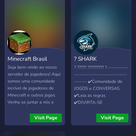
jogue junto com a galera!
jogos usando o Parsec!⚪
🌟 - **Emojis Fofos e
⚫Junta-te aos Bruhthers
Rosas:** Emojis adoráveis
onde poderás te divertir
para deixar as conversas
com um bando de tugas
ainda mais divertidas! 🍣 🎂
Gamers e talvez encontres
🍰 🧁 🍙 🍡 🎀 🍥 Além
Youtubers também!⚪
disso, temos um espaço
especial para **servidores
Minecraft Brasil
? SHARK
de Minecraft**, onde você
pode compartilhar suas
COMMUNITY ?
Seja bem-vindo ao nosso
? ????? ????????? ? -----------
construções incríveis e
servidor de jogadores! Aqui
-----------------------------
fazer novos amigos! ⛏️🏰
somos uma comunidade
------- ✔️Comunidade de
incrível de jogadores de
JOGOS e CONVERSAS
Minecraft e outros jogos.
✔️Leia as regras
Venha se juntar a nós e
✔️DIVIRTA-SE
fazer parte dessa
comunidade divertida e
Visit Page
Visit Page
acolhedora. Jogue,
converse e faça novos