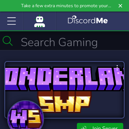
Take a few extra minutes to promote your
community even further on Griv.io, our newest
site.
Join Server