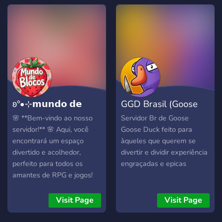
ʚ°•⊹𝗺𝘂𝗻𝗱𝗼 𝗱𝗲
GGD Brasil (Goose
𝗯𝗹𝗼𝗰𝗼𝘀
Goose Duck)
🌸 **Bem-vindo ao nosso
Servidor Br de Goose
servidor!** 🌸 Aqui, você
Goose Duck feito para
encontrará um espaço
àqueles que querem se
divertido e acolhedor,
divertir e dividir experiência
perfeito para todos os
engraçadas e epicas
amantes de RPG e jogos!
🎮✨ **O que temos para
você:** - **Canal de RP:**
Visit Page
Visit Page
Entre em aventuras
incríveis com nossos canais