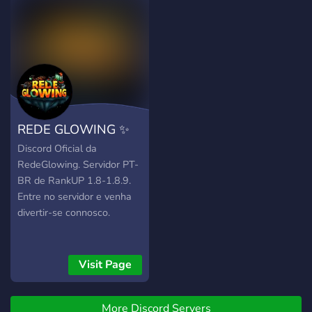
amigos enquanto
compartilha suas aventuras
e conquistas.
REDE GLOWING ✨
Discord Oficial da
RedeGlowing. Servidor PT-
BR de RankUP 1.8-1.8.9.
Entre no servidor e venha
divertir-se connosco.
Visit Page
More Discord Servers