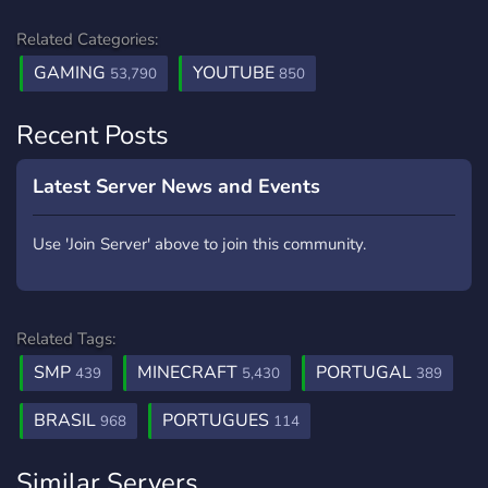
Related Categories:
GAMING
YOUTUBE
53,790
850
Recent Posts
Latest Server News and Events
Use 'Join Server' above to join this community.
Related Tags:
SMP
MINECRAFT
PORTUGAL
439
5,430
389
BRASIL
PORTUGUES
968
114
Similar Servers