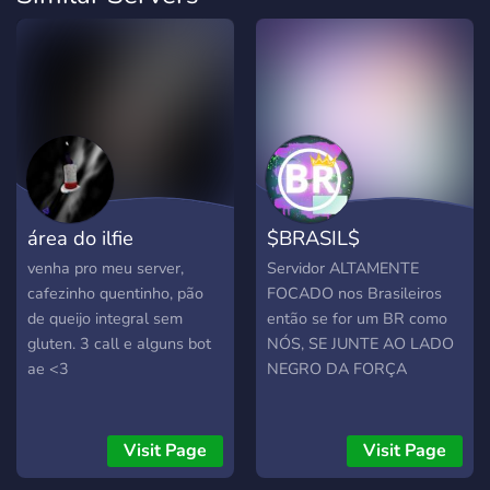
área do ilfie
$BRASIL$
venha pro meu server,
Servidor ALTAMENTE
cafezinho quentinho, pão
FOCADO nos Brasileiros
de queijo integral sem
então se for um BR como
gluten. 3 call e alguns bot
NÓS, SE JUNTE AO LADO
ae <3
NEGRO DA FORÇA
Visit Page
Visit Page