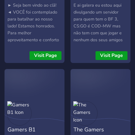
► Seja bem vindo ao clã!
E ai galera eu estou aqui
◄ VOCÊ foi contemplado
divulgando um servidor
para batalhar ao nosso
para quem tem o BF 3,
lado! Estamos honrados.
CS:GO é COD-MW mas
Para melhor
não tem com que jogar e
aproveitamento e conforto
nenhum dos seus amigos
de todos, criamos alguns
quis baixar o jogo que nem
tópicos importantes que
eu então eu criei um
Visit Page
Visit Page
devem ser levados em
servidor para que todos os
conta: :point_right: LEIA
amantes de jogos FPS que
NOSSO CÓDIGO DE
querem jogar mas esta
HONRA! É importante estar
entediado de ficar sozinho
por dentro das regras!
então esta aqui a solução
:point_right: Se quiser
um servidor para jogos de
convidar amigos para se
FPS novinho no capricho
juntar ao clã, consulte um
dos @*GRAO MESTRE* OU
@Senescal do grupo!
Gamers B1
The Gamers
:point_right: Tenha uma boa