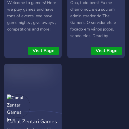
convivência com todos do
Welcome to gamers! Here
Opa, tudo bem? Eu me
clã. Nosso lema é:
we play games and have
chamo not, e eu sou um
RESPEITO ACIMA DE
tons of events. We have
administrador do The
TUDO! :point_right: Se tiver
game nights , give aways ,
Gamers. O servidor ele é
qualquer problema AQUI
competitions and more!
focado em vários jogos,
ou em qualquer lugar,
sendo eles: Dead by
sendo parte do clã, revele a
Daylight (mobile e pc),
um @*GRAO MESTRE* .
Roblox, Friday The 13th:
Visit Page
Visit Page
Ele o ajudará a resolver.
The game, League of
Prezamos MUITO o nome
Legends, Minecraft, CS:GO,
do clã e somos um por
GTA V, Rocket League, e
todos, e todos por um!
caso queiram mais alguns
jogos, tem uma aba no
servidor q se chama
''sugestões'',por lá vocês
mandam as ideias de jogos,
e iremos adicionando. O
servidor esta no comecinho
Canal Zentari Games
ainda, então caso queiram
chamar alguns amigos para