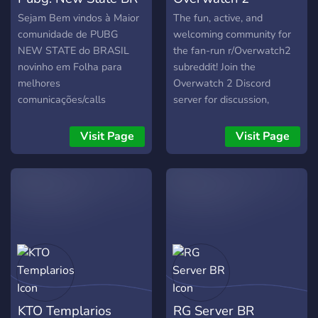
➤ Ter cargos
personalizados com os
Sejam Bem vindos à Maior
The fun, active, and
personagens dos jogos ➤
comunidade de PUBG
welcoming community for
Acesso a sorteios
NEW STATE do BRASIL
the fan-run r/Overwatch2
exclusivos ➤ Ouvir música
novinho em Folha para
subreddit! Join the
e estudar ➤ Utilizar emojis
melhores
Overwatch 2 Discord
personalizados ➤ Acesso
comunicações/calls
server for discussion,
aos mais diversos bots ➤
enquanto jogam com seus
events, tournaments, and
Sistema de denúncia
duo/squads Ideal para
LFG.
Visit Page
Visit Page
simples e prático ➤ Acesso
qualquer jogador! Iniciantes
a chats de texto e voz
e avançados. Tenham
dedicados aos estudos
ótimas jogatinas!
Nosso servidor possui Nitro
Boost e diversas outras
vantagens! Venha já
KTO Templarios
RG Server BR