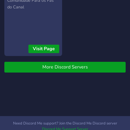
Comunidade Para os Fãs
tornar o lugar mais
do Canal
confortável para vocês, se
sintam à vontade para
chamar.
Visit Page
More Discord Servers
Need Discord Me support? Join the Discord Me Discord server
Discord Me Support Server