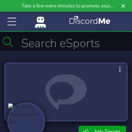
Take a few extra minutes to promote your
community even further on Griv.io, our newest
site.
Join Server