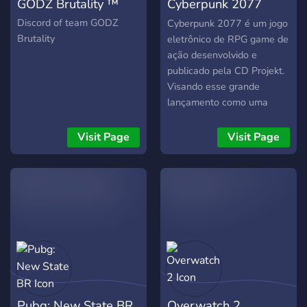
GODZ Brutality ™
Cyberpunk 2077
Brasil
Discord of team GODZ
Cyberpunk 2077 é um jogo
Brutality
eletrônico de RPG game de
ação desenvolvido e
publicado pela CD Projekt.
Visando esse grande
lançamento como uma
oportunidade de reunir os
mais diversos fãs e
Visit Page
Visit Page
adoradores do jogos,
criamos a comunidade de
Cyberpunk 2077 Brasil, um
servidor bem organizado
onde você poderá: ➤ Jogar
em call, descobrir como
passar das missões e
aprender a jogar ➤
Divulgar vídeos
relacionados a Cyberpunk
Pubg: New State BR
Overwatch 2