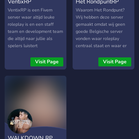
VentixRP
Het RondpuntRP
you want a clean,
organized, and immersive
VentixRP is een Fivem
Waarom Het Rondpunt?
ERLC experience, OKC RP
server waar altijd leuke
Wij hebben deze server
is the place to be.
roleplay is en een staff
gemaakt omdat wij geen
team en development team
goede Belgische server
die altijd naar jullie als
vonden waar roleplay
spelers luistert
centraal staat en waar er
geluisterd word naar de
spelers. We hopen dat
Visit Page
Visit Page
jullie je direct thuis zullen
voelen bij ons en dat we
samen een zeer mooie tijd
kunnen hebben!
WALKDOWN RP