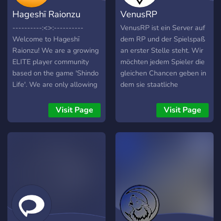
Hageshī Raionzu
VenusRP
----------:<>:----------
VenusRP ist ein Server auf
Welcome to Hageshī
dem RP und der Spielspaß
Raionzu! We are a growing
an erster Stelle steht. Wir
ELITE player community
möchten jedem Spieler die
based on the game 'Shindo
gleichen Chancen geben in
Life'. We are only allowing
dem sie staatliche
C - S ranks to join the
Unterstützung für ihre
group. We'd love to see
Firma oder ihr Gewerbe
Visit Page
Visit Page
you come join us! ----------:
bekommen können.
<>:----------