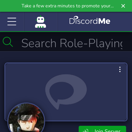
Take a few extra minutes to promote your
community even further on Griv.io, our newest
site.
Join Server