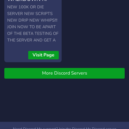
NEW 100K OR DIE
SERVER NEW SCRIPTS
NEW DRIP NEW WHIPS!!!
JOIN NOW TO BE APART
OF THE BETA TESTING OF
THE SERVER AND GET A
FREE DONATOR CAR!!!
FULLY OPTOMIZED
Visit Page
SERVER WITH TURF
WARS AND DRUG ZONES
More Discord Servers
https://discord.gg/rJW9EBWPVu
JOIN UP!!!!