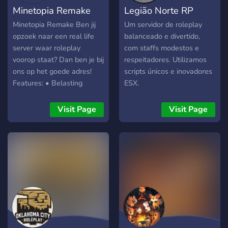
Minetopia Remake
Legião Norte RP
Minetopia Remake Ben jij
Um servidor de roleplay
opzoek naar een real life
balanceado e divertido,
server waar roleplay
com staffs modestos e
voorop staat? Dan ben je bij
respeitadores. Utilizamos
ons op het goede adres!
scripts únicos e inovadores
Features: • Belasting
ESX.
systeem • Plofkraken •
Prullenbakken doorzoeken
Visit Page
Visit Page
systeem • Zonnepanelen •
Verschillende crypto
mogelijkheden •
Realistische
klimaatcontrole • Hygenië
systeem • GPS • Custom
startersbanen •
Hypotheken •
Geadvanceerd criminaliteit
systeem • Eigen boederij