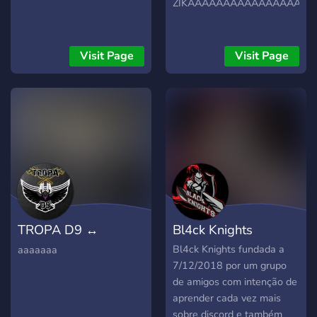
ZIKAAAAAAAAAAAAAAAAA
Visit Page
Visit Page
TROPA D9 ↔
Bl4ck Knights
LÂNDIA e GRPLAY -
Bl4ck Knights fundada a
aaaaaaa
7/12/2018 por um grupo
BR
de amigos com intenção de
aprender cada vez mais
sobre discord e também