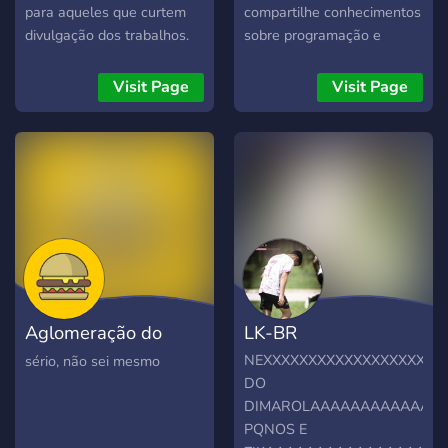
seguro e com diversos
para aqueles que curtem
compartilhe conhecimentos
prémios e cargos Há um
divulgação dos trabalhos.
sobre programação e
segundo servidor: "Clã
Peguem pipoca e se
computação... e muito mais!
Capital Brasil - CS2" (na
acomodem.
Entre agora e seja bem-
Visit Page
Visit Page
listagem ao lado) somente
vindo :D
focado no CS2, Especial,
Competitivo e
Campeonatos, para quem
quer realmente levar a
sério e desenvolver suas
habilidades.
Aglomeração do
LK-BR
rbaldi ??
NEXXXXXXXXXXXXXXXXXXXX
sério, não sei mesmo
DO
DIMAROLAAAAAAAAAAAAA
PQNOS E