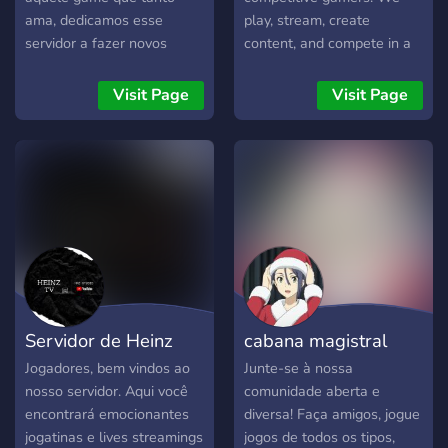
ama, dedicamos esse
play, stream, create
servidor a fazer novos
content, and compete in a
amigos, e jogar diversos
variety of popular
jogos, coop, multiplayer,
multiplayer games.
Visit Page
Visit Page
battle royale, rpg, mmorpg,
entre outros! Feito para
você que está atrás de
jogadores bons para uma
boa companhia, aqui não
tem "trolls" "tóxicos" e
nada do tipo. Você está em
um ambiente limpo! A
comunidade está sempre
em mudança e adaptação,
Servidor de Heinz
cabana magistral
então há sempre
novidades, Mix, MM,
Jogadores, bem vindos ao
Junte-se à nossa
Torneios privados, Torneios
nosso servidor. Aqui você
comunidade aberta e
regioais, Amadores e etc.
encontrará emocionantes
diversa! Faça amigos, jogue
Servidor todo configurado,
jogatinas e lives streamings
jogos de todos os tipos,