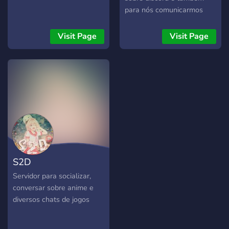
para nós comunicarmos
nos dias de hoje a nossa
intanção é expandir o
Visit Page
Visit Page
nosso Discord por todo o
mundo !!!
S2D
Servidor para socializar,
conversar sobre anime e
diversos chats de jogos