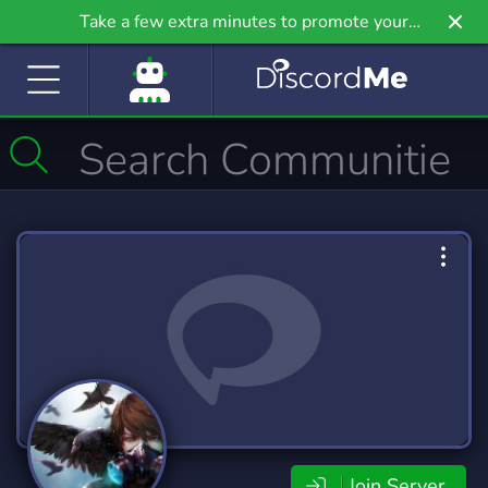
Take a few extra minutes to promote your
community even further on Griv.io, our newest
site.
Join Server