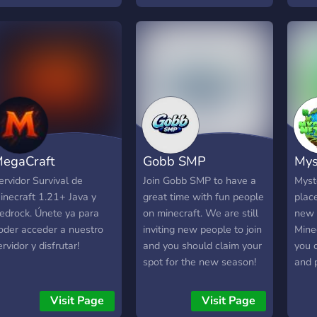
comm
eb •｜『🤝』Alianzas •
temáticos como ciudades
compe
『🏦』Buena comunidad
modernas, modos survival
THE
｜『🔮』Staff activo •｜
personalizados y eventos
Hard
🎨』Apoyamos a
especiales, siempre
base
readores (pequeños y
diseñados con pasión,
hidd
randes) •｜『⚙️』Buena
creatividad y atención al
🏹 D
onfiguración •｜『🏅』
detalle. En Nexora
Dyna
ventos •｜『🤖』
creemos en el poder de la
progr
nteresantes bots
comunidad. No trabajamos
base
egaCraft
Gobb SMP
Mys
╰『💠』Diversos roles ✧
por encargo: construimos
Mast
────────💎
mundos abiertos,
syst
ervidor Survival de
Join Gobb SMP to have a
Myst
──────── ✧
accesibles y pensados
shops
inecraft 1.21+ Java y
great time with fun people
place
para compartir, donde
🤝 D
edrock. Únete ya para
on minecraft. We are still
new 
cualquiera pueda entrar,
KOTH
oder acceder a nuestro
inviting new people to join
Mine
jugar y formar parte de
and 
ervidor y disfrutar!
and you should claim your
you 
algo más grande. Si te
Batt
spot for the new season!
and 
interesa vivir experiencias
NET
Thank you!
survi
distintas dentro de
earl
expa
Visit Page
Visit Page
Minecraft, formar parte de
wher
tryi