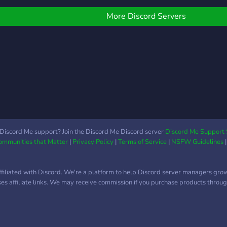
More Discord Servers
Discord Me support? Join the Discord Me Discord server
Discord Me Support 
Communities that Matter
|
Privacy Policy
|
Terms of Service
|
NSFW Guidelines
ffiliated with Discord. We're a platform to help Discord server managers gro
uses affiliate links. We may receive commission if you purchase products through