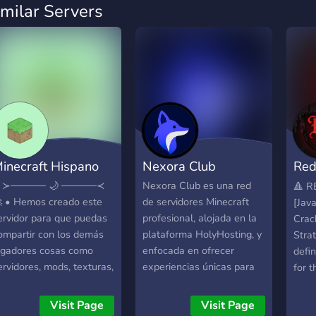
imilar Servers
inecraft Hispano
Nexora Club
Red
Offi
 ≻───── 🌙 ─────≺
Nexora Club es una red
🔺 
 • Hemos creado este
de servidores Minecraft
[Jav
ervidor para que puedas
profesional, alojada en la
Crack
ompartir con los demás
plataforma HolyHosting, y
Stra
ugadores cosas como
enfocada en ofrecer
defi
ervidores, mods, texturas,
experiencias únicas para
for t
emillas, etc Contamos
todos los jugadores. Nos
RedF
on: •╭『🙀』Buenos
especializamos en
high
Visit Page
Visit Page
emes •｜『🚀』Pagina
desarrollar servidores