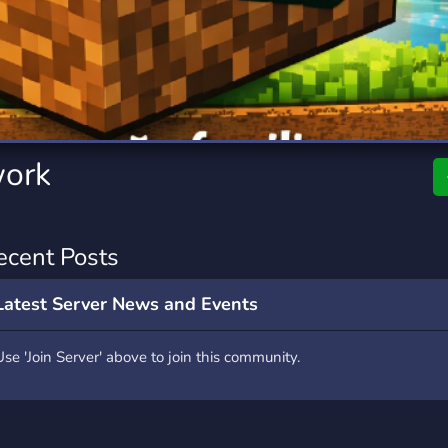
rading
Travel
7 Servers
111 Servers
riting
Xbox
4 Servers
233 Servers
work
ecent Posts
Latest Server News and Events
Use 'Join Server' above to join this community.