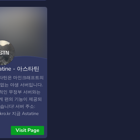
iven. Join the Discord
unity see what they
oordinate your team,
 to see ingame and
k the leaderboards,
n to the comunnity
prepare for the next
estions.
t. BUILD. PLAY.
ECT. 🔗 Enter the
ork Now!
atine - 아스타틴
버
타틴은 마인크래프트의
 없는 야생 서버입니다.
적인 무정부 서버와는
게 편의 기능이 제공되
습니다! 서버 주소:
.kro.kr 지금 Astatine
코드 서버에 합류하여
크래프트 관련 정보를
Visit Page
 공유하세요!