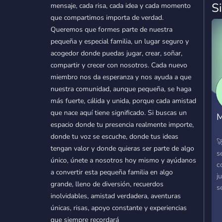
S
mensaje, cada risa, cada idea y cada momento
que compartimos importa de verdad.
Queremos que formes parte de nuestra
pequeña y especial familia, un lugar seguro y
acogedor donde puedas jugar, crear, soñar,
compartir y crecer con nosotros. Cada nuevo
miembro nos da esperanza y nos ayuda a que
nuestra comunidad, aunque pequeña, se haga
más fuerte, cálida y unida, porque cada amistad
que nace aquí tiene significado. Si buscas un
M
espacio donde tu presencia realmente importe,
⠀
donde tu voz se escuche, donde tus ideas

tengan valor y donde quieras ser parte de algo
s
único, únete a nosotros hoy mismo y ayúdanos
c
a convertir esta pequeña familia en algo
j
grande, lleno de diversión, recuerdos
s
inolvidables, amistad verdadera, aventuras
s
únicas, risas, apoyo constante y experiencias
c
que siempre recordará
m