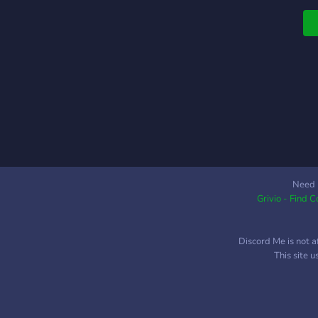
Need 
Grivio - Find 
Discord Me is not a
This site 