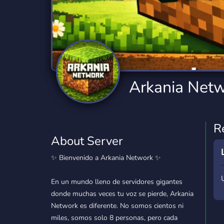
Technology
Tournaments
T
2,834 Servers
343 Servers
1,14
Twitch
Virtual Reality
W
359 Servers
239 Servers
1,15
YouTube
YouTuber
Arkania Net
848 Servers
3,005 Servers
R
About Server
✨ Bienvenido a Arkania Network ✨
En un mundo lleno de servidores gigantes
donde muchas veces tu voz se pierde, Arkania
Network es diferente. No somos cientos ni
miles, somos solo 8 personas, pero cada