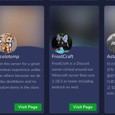
eventos únicos o
not g
comm
simplemente jugar en un
to c
want
entorno bien cuidado y
trac
liste
activo, este es tu lugar. 🎮
and 
sugg
¡Bienvenido a Nexora
even
Club, donde lo que jugás…
CONN
también lo construís con
Netw
nosotros!
celotsmp
FrostCraft
Ast
Minecraft server)
서
FrostCraft is a Discord
oin this server for a great
아스
server circled around our
ifesteal experience unlike
규칙
Minecraft server that runs
he others because we do
일반
1.18.2 or lower including
day deathbans and no
다르
bedrock as well.
ustom items in the store
고 있
astn
디스
마인
Visit Page
Visit Page
받고