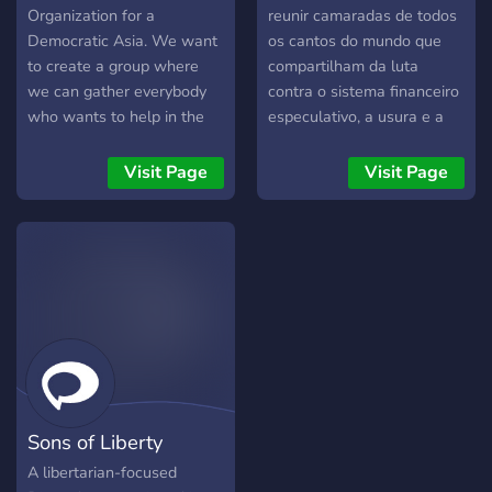
swoje zdanie, a także brać
Organization for a
reunir camaradas de todos
udział w wyborach, które
Democratic Asia. We want
os cantos do mundo que
wyznaczą skład rzą
to create a group where
compartilham da luta
we can gather everybody
contra o sistema financeiro
who wants to help in the
especulativo, a usura e a
cause for a democratic Asia
plutocracia global. Nosso
while also celebrating what
objetivo é fomentar um
Visit Page
Visit Page
the continent has offered
ambiente de debate,
to the world! :D
aprendizado e organização
em torno das ideias que
defendem uma economia
lastreada no trabalho
produtivo, que valorize o
esforço humano e combata
a exploração dos povos.
Aqui, fortalecemos nossa
vanguarda ideológica,
Sons of Liberty
trocando conhecimentos
sobre as obras de
A libertarian-focused