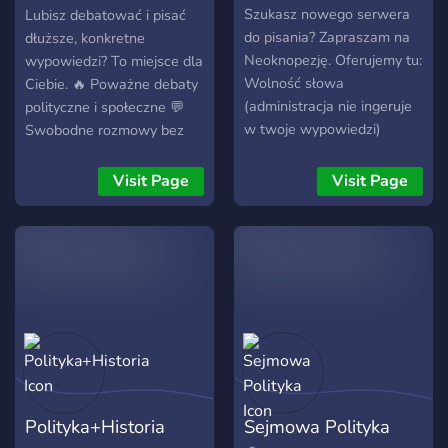
Pejsami(Agartha)
Szukasz nowego serwera
Lubisz debatować i pisać
do pisania? Zapraszam na
dłuższe, konkretne
Neoknopezję. Oferujemy tu:
wypowiedzi? To miejsce dla
Wolność słowa
Ciebie. 🔥 Poważne debaty
(administracja nie ingeruje
polityczne i społeczne 💬
w twoje wypowiedzi)
Swobodne rozmowy bez
Normalną administrację (w
sztucznej poprawności 😂
miarę administracja nie
Kanały z memami
Visit Page
Visit Page
dyskryminuje członków)
(normalne i czarny humor)
Brak patologii
🎁 Regularne giveaway 👥
Aktywna społeczność i
administracja 🛡️ Kultura
dyskusji mimo różnicy
poglądów Szukamy osób,
które nie boją się wyrażać
swojego zdania i potrafią je
obronić argumentami.
Dołącz i sprawdź, czy dasz
Polityka+Historia
Sejmowa Polityka
radę w naszych dyskusjach