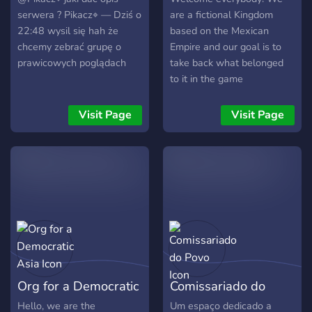
sejmu? To miejsce spełni
serwera ? Pikacz⌖ — Dziś o
are a fictional Kingdom
Wasze marzenia! 🗳️🤩 Co
22:48 wysil się hah że
based on the Mexican
Was czeka na "Sejmowej
chcemy zebrać grupę o
Empire and our goal is to
Polityce"? 🎉 🤝 Tworzenie
prawicowych poglądach
take back what belonged
klubów i kół politycznych:
to it in the game
Zbierzcie podobnie
"Pixmap.Fun"!
myślących i załóżcie swoje
Visit Page
Visit Page
unikalne grupy polityczne,
by razem kształtować
przyszłość kraju. 📜
Współtworzenie ustaw:
Przedstawcie swoje
projekty ustaw, które będą
miały wpływ na życie
wirtualnych obywateli.
Wasza kreatywność warta
jest złota! 🗳️ Głosowanie i
Org for a Democratic
Comissariado do
wybieranie rządu: Posłowie
będą mieli okazję wyrazić
Asia
Povo
Hello, we are the
Um espaço dedicado a