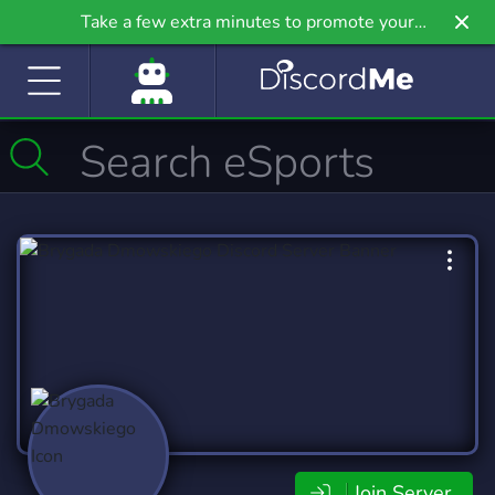
Take a few extra minutes to promote your
community even further on Griv.io, our newest
site.
Join Server