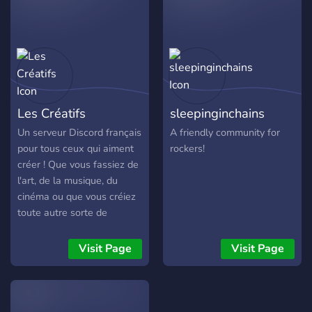
#blues #jazz #pop
d’autres artistes • 🧠 Des
#guitarist
échanges, des idées, de
l’inspi Que tu sois débutant
ou confirmé, si t’es sérieux
dans la musique, t’as ta
place ici. ⚠️ Serveur actif →
participe ou reste pas. 🎶
Les Créatifs
sleepinginchains
Rejoins LA CONSOLE et
fais évoluer ton son.
Un serveur Discord français
A friendly community for
pour tous ceux qui aiment
rockers!
créer ! Que vous fassiez de
l'art, de la musique, du
cinéma ou que vous créiez
toute autre sorte de
contenu, tous les artistes
sont les bienvenus !
Visit Page
Visit Page