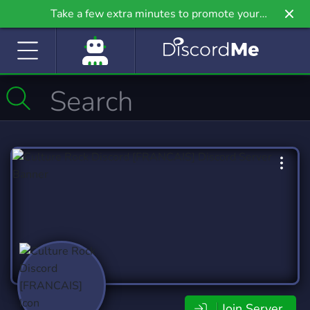
Take a few extra minutes to promote your
community even further on Griv.io, our newest
site.
Join Server