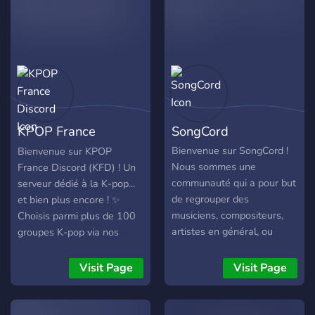
KPOP France
SongCord
Discord
Bienvenue sur SongCord !
Bienvenue sur KPOP
Nous sommes une
France Discord (KFD) ! Un
communauté qui a pour but
serveur dédié à la K-pop...
de regrouper des
et bien plus encore ! ✨
musiciens, compositeurs,
Choisis parmi plus de 100
artistes en général, ou
groupes K-pop via nos
simplement des curieux et
rôles personnalisés,
passionnés de musique !
impossible de ne pas
Visit Page
Visit Page
Vous retrouverez de
trouver tes favoris ! 🎮
nombreux channels pour
Participe à nos évents
partager vos sorties, pour
réguliers, jeux, Giveaway et