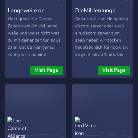
Labern ist. Habt einfach
Langeweile.de
DieMildenJungs
Spaß bei uns.
Hast grade zur Corona
Servus wir sind ein gaming
Zeiten ziemlich viel lange
discord server aber auch
weile und weist nicht was
ein discord server zum
du mit deiner zeit tun soll's
spaß haben wir zocken
dann bist du hier genau
hauptsächlich Rainbow six
richtig wir sind eine
siege, minecraft, ark, the
wachsende Community sei
isle und noch vieles mehr
dabei und gestalte den
und wir sind eigentlich
Visit Page
Visit Page
Server mit
jeden tag im talk und
quatschen oder zocken
also solltest du lust zum
zocken oder einfach
quatschen haben komm
gerne zu uns du bist
herzlich willkommen :)