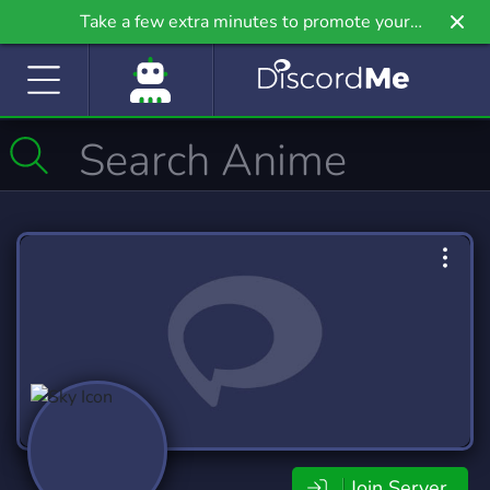
Take a few extra minutes to promote your
community even further on Griv.io, our newest
site.
Join Server