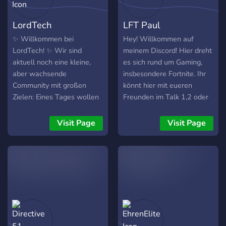
LordTech
LFT Paul
✨ Willkommen bei
Hey! Willkommen auf
LordTech! ✨ Wir sind
meinem Discord! Hier dreht
aktuell noch eine kleine,
es sich rund um Gaming,
aber wachsende
insbesondere Fortnite. Ihr
Community mit großen
könnt hier mit eueren
Zielen: Eines Tages wollen
Freunden im Talk 1,2 oder
wir zu den größten Discord
3 Chillen, neue Leute
Servern in Deutschland
kennenlernen, zocken usw...
Visit Page
Visit Page
gehören. Bei uns steht
Für gute Stimmung sorgt
Spaß, Respekt und ein
der Rythm Bot, der immer
angenehmes Miteinander
für gute Musik zu haben ist.
im Vordergrund. Egal ob
Natürlich könnt ihr auch ein
zum Quatschen, Zocken
Paar Runden im Casino
oder einfach zum Chillen
drehen! Im Fortnite Chat
hier findest du immer nette
könnt ihr neue Mates
Leute. 🎮 Schon bald geht
finden, euch über das
auch unser eigener
Game unterhalten oder