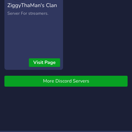
ZiggyThaMan's Clan
Server For streamers.
Visit Page
More Discord Servers