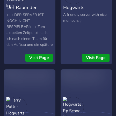
Der Raum der
Hogwarts
Wünsche
A friendly server with nice
+++!DER SERVER IST
members :)
NOCH NICHT
BESPIELBAR!+++ Zum
aktuellen Zeitpunkt suche
ich nach einem Team für
den Aufbau und die spätere
Betreuung des Servers.
Das Grundgerüst steht
Visit Page
Visit Page
bereits, somit sollte die
grundlegende Vision und
die (geplanten) Features
ersichtlich sein. Schau dir
den Server also gerne
einfach an! Features: - Ein
Häuser und Hauspunkte
System - Zwei-
Wöchentliche