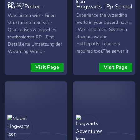
Unterrichtseinheiten zum
Harry Potter -
Hogwarts : Rp School
Sammeln von Hauspunkten
- Plays und Charaktere
Hogwarts RP
Experience the wizarding
Was bieten wir? - Einen
lassen sich durch das Tag
world in your discord now !!!
strukturierten Server -
System einfach sortieren
(We need more Slytherin,
Qualitatives & logisches
und im Auge behalten -
Ravenclaw and
textbasiertes RP - Eine
Viel Platz für die
Hufflepuffs. Teachers
Detaillierte Umsetzung der
persönlichen
required too).The server is
Wizarding World -
Geschichten/Entwicklungen
still in development and
Interaktive Events mit
der eigenen Charaktere -
we'll add more features
kreativen und neuen
Visit Page
Visit Page
Charaktere jeder
soon.
Konzepten - Unsere
Altersklasse erlaubt -
wunderbare & aktive
Unterstützende Bots für ein
Community
besseres Spielerlebnis
(MEE6 Premium,
Tupperbox) - Und mehr
(gerne auch basierend auf
deinem Input) Wenn du
Interesse daran hast aktiv
bei der Planung und