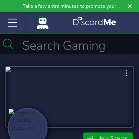
Take a few extra minutes to promote your
community even further on Griv.io, our newest
site.
Join Server