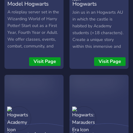
Model Hogwarts
Hogwarts
Gestaltung des Servers
mitzuhelfen oder einfach
Adventures
A roleplay server set in the
Join us in an Hogwarts AU
den offiziellen Launch nicht
Wizarding World of Harry
in which the castle is
verpassen willst, lade ich
Potter! Start out as a First
habited by Academy
dich herzlich ein bereits
Year, Fourth Year or Adult.
students (+18 characters).
heute beizutreten!
We offer classes, events,
Create a unique story
combat, community, and
within this immersive and
much more! 1000+
very magical lore. Interact
members and counting!
and plot with other
Visit Page
Visit Page
students to solve the
mysteries and grow as
characters.