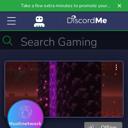
Take a few extra minutes to promote your
community even further on Griv.io, our newest
site.
Offline