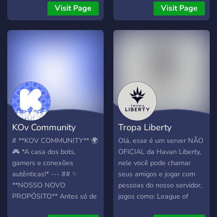
**🎤 Convince the AI** —
Visit Page
Visit Page
You get a random topic and
90 seconds to write the
most convincing argument
you can. An AI judge reads
it, scores you 1–100, and
tells you exactly why your
argument was brilliant —
or embarrassing. Three
difficulty levels, English and
Polish support. **🚔 AI
KOv Community
Tropa Liberty
Interrogation** — You're a
suspect. You didn't do it.
# **KOV COMMUNITY** 🌍
Olá, esse é um server NÃO
Probably. Detective Kane
🎮 *A casa dos bots,
OFICIAL da Havan Liberty,
gives you a crime, an alibi,
gamers e conexões
nele você pode chamar
and 5 questions to survive.
autênticas!* --- ## ✨
seus amigos e jogar com
Stay consistent, don't
**NOSSO NOVO
pessoas do nosso servidor,
contradict yourself, and
PROPÓSITO** Antes só de
jogos como: League of
maybe — just maybe —
bots, agora somos uma
legends, Valorant, CS:GO,