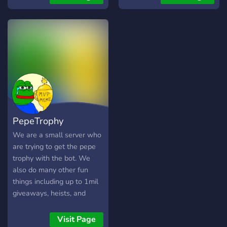
players of TatsuVerse, also
for who feel curiosity for its
games Tatsugotchi and
Trailbound.
PepeTrophy
We are a small server who
are trying to get the pepe
trophy with the bot. We
also do many other fun
things including up to 1mil
giveaways, heists, and
other games with bots.
Visit Page