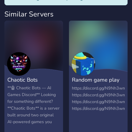
Similar Servers
Chaotic Bots
Random game play
server
**🤖 Chaotic Bots — AI
https://discord.gg/N9Nh3wmK
Games Discord** Looking
https://discord.gg/N9Nh3wmK
for something different?
https://discord.gg/N9Nh3wmK
**Chaotic Bots** is a server
https://discord.gg/N9Nh3wmK
built around two original
AI-powered games you
won't find anywhere else.