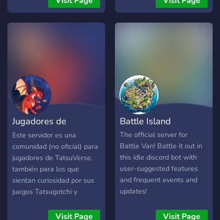
Visit Page
Visit Page
BOTS!** Nossas
passar aquela mesma
ferramentas premium
missão que você estava
continuam: **KOV Bot** →
preso com uma ajudinha da
Gestão de comunidades
comunidade que é
**KOV Promotions** →
saudavél, um servidor de
Automatização de
games brasileiro mais
Promoções
liberal só pode ser Gamers
Force, entre e vire um
verdadeiro gamer! Caso
você não passar do registro
Jugadores de
Battle Island
anti-bot em 5 minutos você
será kickado AVISO! o
TatsuVerse
The official server for
Este servidor es una
servidor está em estado de
Battle Van! Battle it out in
comunidad (no oficial) para
REFORMA, caso ache
this idle discord bot with
jugadores de TatsuVerse,
algum bug por favor
user-suggested features
también para los que
reporte na dm dos
and frequent events and
sientan curiosidad por sus
fundadores ou adms
updates!
juegos Tatsugotchi y
Trailbound. This server is a
community (not oficial) for
Visit Page
Visit Page