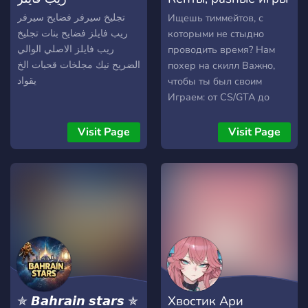
이지 않고 다양하게 즐기시
는 분 🤝 함께 플레이할 친구
и сборки
تجليخ سيرفر فضايح سيرفر
Ищешь тиммейтов, с
가 필요한 분 🎧 디스코드를
ريب فايلز فضايح بنات تجليخ
которыми не стыдно
켜두고 대화하며 게임하는
ريب فايلز الاصلي الوالي
проводить время? Нам
걸 좋아하시는 분 🌱 아직 완
الضريح نيك مجلخات قحبات الخ
похер на скилл Важно,
성형 서버는 아니지만, 함께
يقواد
чтобы ты был своим
만들어가며 성장하는 공간을
Играем: от CS/GTA до
지향합니다. 📅 2026.02.11
сборок Майнкрафта
OPEN 🌙 관리진 상주 운영
Помогаем с лагами и с ПК
Visit Page
Visit Page
으로 처음 오신 분들도 편하
Нам всем по 13–15 лет —
게 적응하실 수 있습니다.
чистая жиза, рофлы и
ночные заходы в
Дискорд
✯ 𝘽𝙖𝙝𝙧𝙖𝙞𝙣 𝙨𝙩𝙖𝙧𝙨 ✯
Хвостик Ари