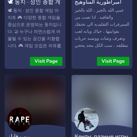
🕊️ 둥지 · 성인 종합 게
امبراطورية المناوهيج
임 아지트
عمي الله بالخير ، الله بالخير
🕊️ 둥지 · 성인 종합 게임 아
والعافيه . اذا تعبت من
지트 🎮 다양한 종합 게임을
السيرفرات التقليديه الي تخنقك
중심으로 운영되는 둥지입니
بقوانينها ، حياك ويانه لعب
다. 🤝 누구나 자연스럽게 어
وتعرف وشات وونسه حريات
울릴 수 있는 공간을 지향합
مطلقه ، سب الكل محد يحجي
니다. 🎮 게임 모집은 자유롭
لاكن مع احترام الاعضاء والتكلم
게, 💬 수다는 부담 없이 나눌
بكلشي مسموح ، وبس جس
수 있습니다. 📸 취미 공유,
Visit Page
Visit Page
خواتكم . والسيرفر بعده جديد
🎨 그림, 🍳 음식 등 일상 이
على كيفكم علينه عيينيي
야기 모두 환영합니다. 🎮 시
간 구애 없이 언제든 게임 모
집 가능! 🏅 스팀, 마크, 롤, 발
로란트 등 다양한 종합 게임
플레이 🍀 멤버들과 함께하
는 소소한 이벤트도 진행 중
👥 이런 분들을 환영합니다
🎮 스팀 게임을 자주 플레이
하시는 분 🎲 특정 게임에 묶
ريب فايلز
Кенты, разные игры