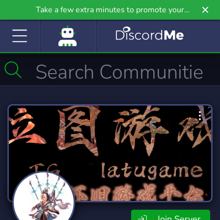
Take a few extra minutes to promote your
community even further on Griv.io, our newest
site.
Join Server