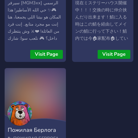
سيرفر [MGM3xx] الرسمي
現在ミステリーハウス開催
🎮✨ حي الله الأساطير! هذا
中！！！交換の時に仲介挟
المكان هو بيتنا اللي يجمعنا، هنا
んだり出来ます！鯖に入る
إنت مو مجرد متابع.. إنت فرد
時はこの鯖を経由してメイ
من العائلة! ❤️⚔️ وش ينتظرك
ンの鯖に行って下さい！鯖
داخل؟ 🎮 نلعب سوا: شارك
内では今🏠家配布🏠してい
معنا في قيمز البث والفعاليات
ます！締め切りは2月13日
الجماعية. 🏆 فعاليات حصرية:
までです！ブレインロット
Visit Page
Visit Page
مسابقات وتحديات مجنونة
の交換などをやっていてメ
خارج أوقات البث. 🗣️ سوالف
ンバーが50人突破したら大
وضحك: رومات صوتية وكتابية
型企画やろうと思っている
شغالة 24/7. 💡 صنّاع المحتوى:
のでみんな入ってーー
هنا نسمع لآرائكم، نناقش
ー！！！ 他にブレインロッ
الألعاب الجديدة، ونقرر وش
ト以外の鯖を宣伝したり出
بنصور الجاي! انضم لنا الآن..
来るので自分の鯖のメンバ
خلنا نلعب، نسولف، ونكبر
ーを増やしたい人も是非入
مجتمعنا سوا! 🤝🔥
って下さい！ Mystery
House is currently running!!!
Пожилая Берлога
You can act as an
intermediary during