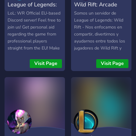
League of Legends:
Wild Rift: Arcade
Wild Rift
Bandits
LoL: WR Official EU-based
Somos un servidor de
Discord server! Feel free to
League of Legends: Wild
join us! Get personal aid
Rift - Nos enfocamos en
regarding the game from
compartir, divertirnos y
professional players
ayudarnos entre todos los
straight from the EU! Make
jugadores de Wild Rift y
teams and groups! Clash
LoL en general. Se realizan
together! Climb to
sorteos, concursos y
Visit Page
Visit Page
Challenger together!
eventos.