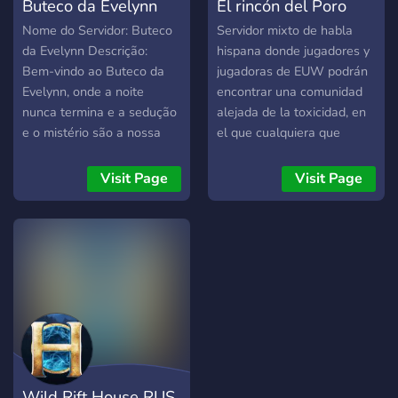
Buteco da Evelynn
El rincón del Poro
Nome do Servidor: Buteco
Servidor mixto de habla
da Evelynn Descrição:
hispana donde jugadores y
Bem-vindo ao Buteco da
jugadoras de EUW podrán
Evelynn, onde a noite
encontrar una comunidad
nunca termina e a sedução
alejada de la toxicidad, en
e o mistério são a nossa
el que cualquiera que
marca registrada. Este é o
busque un entorno
refúgio perfeito para todos
agradable, divertido y con
Visit Page
Visit Page
os amantes de League of
diversidad pueda disfrutar
Legends. Neste cantinho
de League of Legends con
escuro e aconchegante do
jugadores de todo tipo de
Discord, você encontrará:
ligas y para diferentes
🎮 Bots de Jogos: Divirta-
propósitos.
se com Gartic, Mudae e
muito mais. 🎤 Calls para
Partidas: Coordene jogos
em League of Legends e
Wild Rift em nosso canal
Wild Rift House RUS