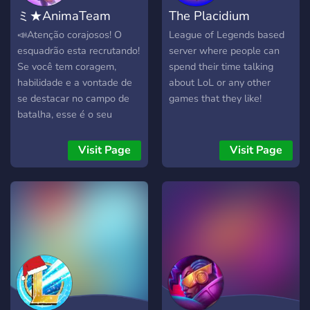
economía y OP.GG para
قائمة المؤسسين!
ミ★AnimaTeam
The Placidium
visualizar perfiles desde el
servidor 🔮 Anuncios de
📣Atenção corajosos! O
League of Legends based
actualización, comunidad
esquadrão esta recrutando!
server where people can
activa y amigable (No
Se você tem coragem,
spend their time talking
toleramos la toxicidad, por
habilidade e a vontade de
about LoL or any other
favor leer las reglas) 🤍 En
se destacar no campo de
games that they like!
caso de sentir el servidor
batalha, esse é o seu
inactivo, pueden ayudar
lugar!! Venha fazer parte de
bumpeando el servidor o
uma guilda cheia de ação,
Visit Page
Visit Page
jugando e invitando nuevos
animação e, claro, muita
usuarios desde el propio
diversão! 🏆🌟 Junte-se a
juego 🤍 Unete y ayuda a
nós e mostre que você
crecer la principal
também é digno de fazer
comunidad de Discord no
parte do Esquadrão Anima.
oficial de League of
Prepare-se para dominar
Legends
com nossas skins épicas e
um time imbatível!