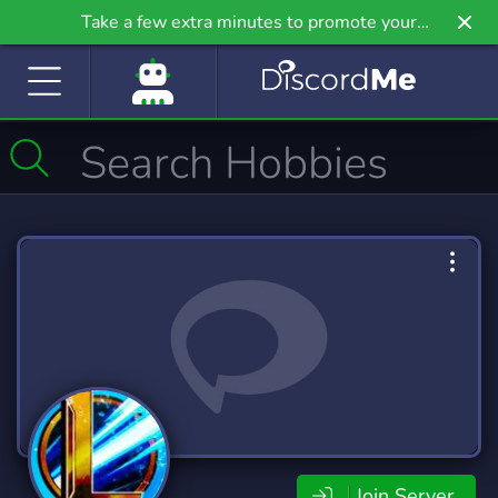
Take a few extra minutes to promote your
community even further on Griv.io, our newest
site.
Join Server