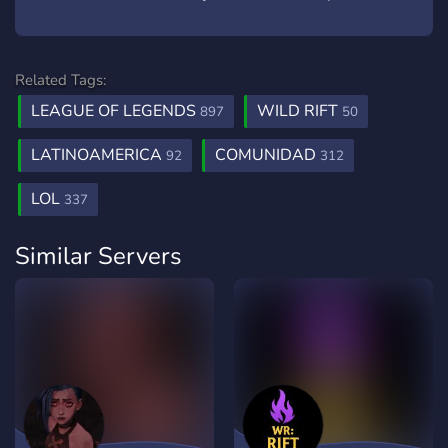
Related Tags:
LEAGUE OF LEGENDS
WILD RIFT
897
50
LATINOAMERICA
COMUNIDAD
92
312
LOL
337
Similar Servers