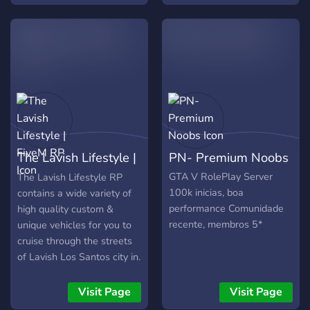
The Lavish Lifestyle |
PN- Premium Noobs
FiveM RP
GTA V RolePlay Server
The Lavish Lifestyle RP
100k inicias, boa
contains a wide variety of
performance Comunidade
high quality custom &
recente, membros 5*
unique vehicles for you to
cruise through the streets
of Lavish Los Santos city in.
Hundreds vehicles are
available at the dealership
Visit Page
Visit Page
and more are being added