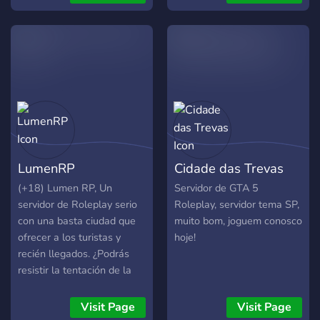
LumenRP
Cidade das Trevas
(+18) Lumen RP, Un
Servidor de GTA 5
servidor de Roleplay serio
Roleplay, servidor tema SP,
con una basta ciudad que
muito bom, joguem conosco
ofrecer a los turistas y
hoje!
recién llegados. ¿Podrás
resistir la tentación de la
vida criminal y te atendrás
a tus principios? IP:
Visit Page
Visit Page
151.80.47.224:30124