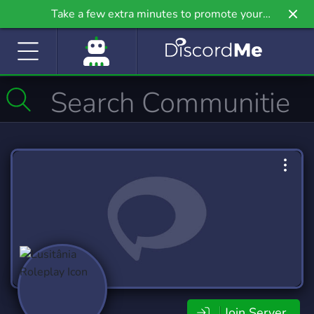
Take a few extra minutes to promote your
community even further on Griv.io, our newest
site.
Join Server