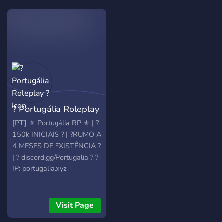
& removed weekly in
limited quantities.
? Portugália Roleplay
?
[PT] ⚜️ Portugália RP ⚜️ | ?
150k INICIAIS ? | ?RUMO A
4 MESES DE EXISTÊNCIA ?
| ? discord.gg/Portugalia ? ?
IP: portugalia.xyz
Visit Page