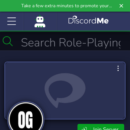
Take a few extra minutes to promote your
community even further on Griv.io, our newest
site.
Join Server