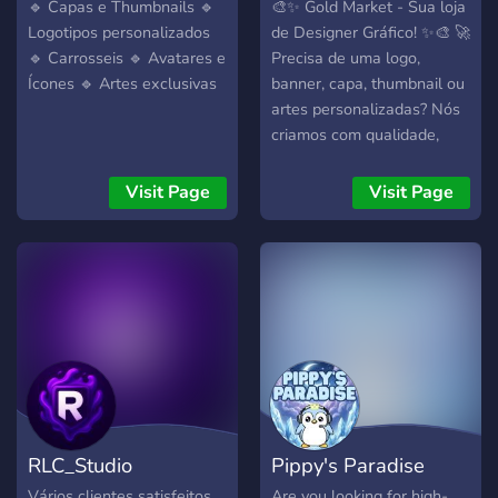
🔹 Capas e Thumbnails 🔹
🎨✨ Gold Market - Sua loja
Logotipos personalizados
de Designer Gráfico! ✨🎨 🚀
🔹 Carrosseis 🔹 Avatares e
Precisa de uma logo,
Ícones 🔹 Artes exclusivas
banner, capa, thumbnail ou
artes personalizadas? Nós
criamos com qualidade,
agilidade e preço justo! 💰
Pagamento via PIX
Visit Page
Visit Page
(qualquer banco) 🧾
Sistema seguro: 50% antes
e 50% após a prévia 🎨
Estilo profissional e
totalmente personalizado
📦 Entregas rápidas e com
revisão 📩 Abra seu pedido
agora e destaque seu
projeto com visual
profissional! 📍 Chame no
RLC_Studio
Pippy's Paradise
atendimento ou use o canal
< ⁠〔🛒〕produtos > para
Vários clientes satisfeitos
Are you looking for high-