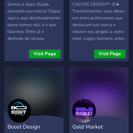
Somos a Apex Studio,
CALVOS DESIGN™ 🎨🔥
elevando sua marca! Clique
Transformamos suas ideias
aqui e veja detalhadamente
em artes profissionais que
quem somos nós, e o que
destacam sua marca e
fazemos. Entre já e
elevam seu projeto a outro
desfrute de nossos
nível. Logos, banners, artes
serviços!
para Discord e muito mais,
tudo personalizado, criativo
Visit Page
Visit Page
e feito com qualidade.
Entre agora, faça seu
pedido e destaque-se da
concorrência 🚀
Boost Design
Gold Market