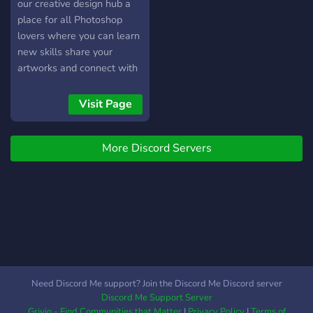
personalizado 🔹
our creative design hub a
Promoções e sorteios para
place for all Photoshop
membros ativos 🔹 Sistema
lovers where you can learn
de encomendas simples e
new skills share your
organizado 🔹 Canais
artworks and connect with
abertos para divulgação e
designers we focus on logo
parcerias ⚡ Entre agora e
design 3D art banners
Visit Page
leve sua identidade visual
posters flyers and more join
para o próximo nível!
us to grow improve and
More Discord Servers
showcase your talent in a
friendly community
Need Discord Me support? Join the Discord Me Discord server
Discord Me Support Server
Grivio - Find Communities that Matter
|
Privacy Policy
|
Terms of