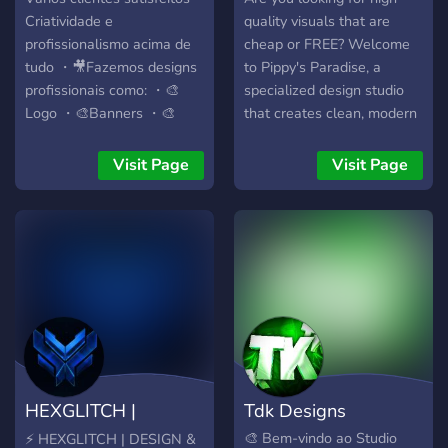
começar!
Criatividade e
quality visuals that are
profissionalismo acima de
cheap or FREE? Welcome
tudo ・🎥Fazemos designs
to Pippy's Paradise, a
profissionais como: ・🎨
specialized design studio
Logo ・🎨Banners ・🎨
that creates clean, modern
Thumbnails ・🎨Barrinhas
assets for the communities
and creators. ➥ LIMITED
Visit Page
Visit Page
TIME DEAL Get your
branding for FREE by
supporting the community!
◈ Invite users to the server
to redeem rewards. ◈ Each
item (Logos, Banners,
Icons, etc.) has a specific
invite goal. ◈ Join the
Discord for more details ➥
WHAT WE OFFER ❖ 🎨
HEXGLITCH |
Tdk Designs
LOGOS — Unique designs
tailored completely to your
DESIGN &
🎨 Bem-vindo ao Studio
⚡ HEXGLITCH | DESIGN &