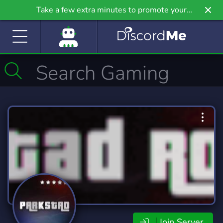
Take a few extra minutes to promote your
community even further on Griv.io, our newest
site.
Join Server