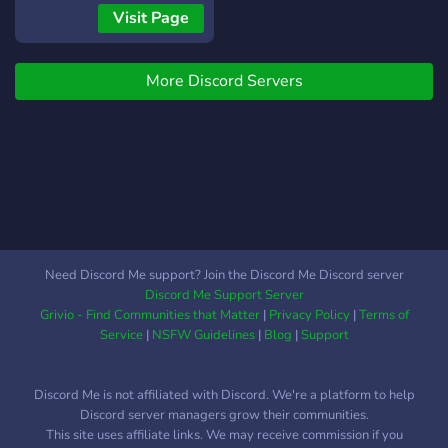
beheerst, er zijn eindeloze
toegewijde staffleden om
Visit Page
mogelijkheden voor
ons team te versterken. Als
verhalen en interacties.
stafflid help je mee aan het
More Discord Servers
onderhouden van de server,
het handhaven van de
regels en het ondersteunen
van onze spelers. 📋👮‍♂️ Bij
Frosty Roleplay bieden we
een breed scala aan
overheidsbanen, zoals
politieagenten,
brandweerlieden, medisch
Need Discord Me support? Join the Discord Me Discord server
personeel en meer. We zijn
Discord Me Support Server
altijd op zoek naar
Grivio - Find Communities that Matter
|
Privacy Policy
|
Terms of
gemotiveerde spelers om
Service
|
NSFW Guidelines
|
Blog
|
Support
deze cruciale rollen te
vervullen. 🚓🚒🏥 Onze
Discord Me is not affiliated with Discord. We're a platform to help
server draait op een
Discord server managers grow their communities.
legitieme en realistische
This site uses affiliate links. We may receive commission if you