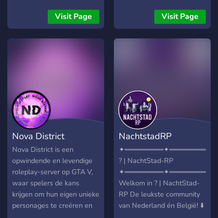
een burgerraad starten,
waar jij, als burger voor kan
Visit Page
Visit Page
aanmelden!
Nova District
NachtstadRP
Nova District is een
✦════════✦════════✦
opwindende en levendige
? | NachtStad-RP
roleplay-server op GTA V,
✦════════✦════════✦
waar spelers de kans
Welkom in ? | NachtStad-
krijgen om hun eigen unieke
RP De leukste community
personages te creëren en
van Nederland én België! ⬇️
zich onder te dompelen in
Wat wij te bieden ⬇️ ?