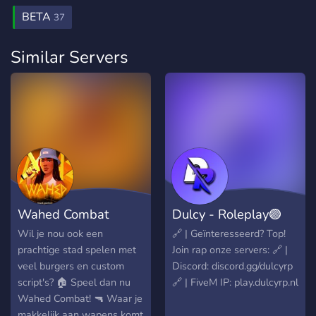
BETA
37
Similar Servers
Wahed Combat
Dulcy - Roleplay🟣
Wil je nou ook een
🔗 | Geïnteresseerd? Top!
prachtige stad spelen met
Join rap onze servers: 🔗 |
veel burgers en custom
Discord: discord.gg/dulcyrp
script's? 🏠 Speel dan nu
🔗 | FiveM IP: play.dulcyrp.nl
Wahed Combat! 🔫 Waar je
makkelijk aan wapens komt