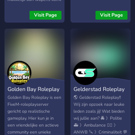
🗣️ Een active community
heeft 🚗 Veel auto's 👷🏻‍♂️
Visit Page
Visit Page
Veel job's 🔪Waar Combat
& Roleplay samen komt! 😈
Gangs & Turfs En nog veel
meer mogenlijk heden! Wij
als Wahed Founder &
Owner zien jullie graag
tegemoet komen in de stad!
Dus join allemaal via
connect
185.251.228.33:30186
Golden Bay Roleplay
Gelderstad Roleplay
Golden Bay Roleplay is een
🌎 Gelderstad Roleplay!!
FiveM-roleplayserver
Wij zijn opzoek naar leuke
gericht op realistische
leden zoals jij! Wat bieden
gameplay. Hier kun je in
wij jullie aan? 🚔 》Politie
een vriendelijke en actieve
🚑 》Ambulance 👷‍♂️ 》
community een unieke
ANWB 🔪 》Criminaliteit 💬