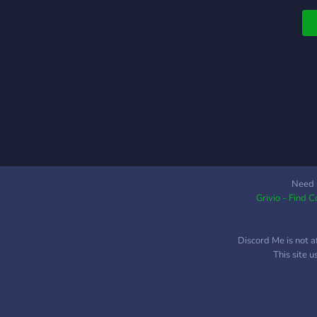
Need 
Grivio - Find 
Discord Me is not a
This site 