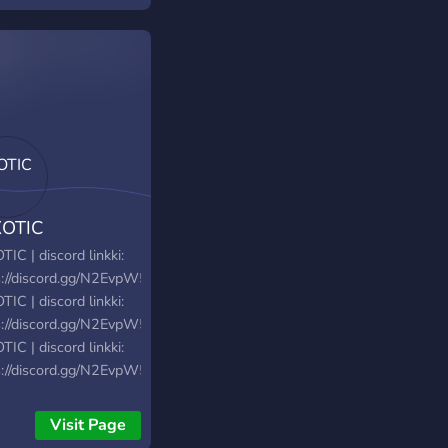
:
s://docs.google.com/document/d/1ZYuOINMHKAiwDXN6fyW8KdN2yV
sharing Founded by
uriousFin#3866
OTIC
IC | discord linkki:
s://discord.gg/N2EvpW5cr2
IC | discord linkki:
s://discord.gg/N2EvpW5cr2
IC | discord linkki:
s://discord.gg/N2EvpW5cr2
IC | discord linkki:
s://discord.gg/N2EvpW5cr2
Visit Page
IC | discord linkki: