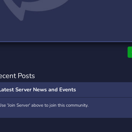
rading
Travel
0 Servers
111 Servers
riting
Xbox
5 Servers
233 Servers
ecent Posts
Latest Server News and Events
Use 'Join Server' above to join this community.