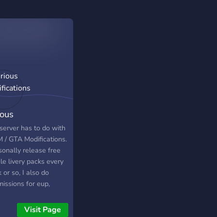
ious
ifications
server has to do with
M / GTA Modifications.
sonally release free
le livery packs every
or so, I also do
issions for eup,
le liveries, and more.
 examples of my
Visit Page