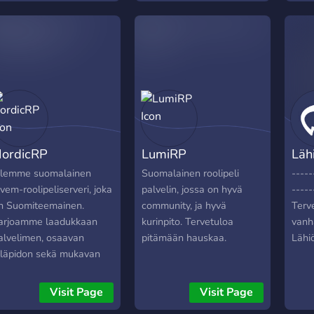
tekee korvesta mukavan
http
paikan jokaiselle pelata !
#EXOT
Ryöstä pankki, tai lähde
http
asuntoautosi kanssa
kalareissulle, sinä teet
korvesta sellaisen kun se
on !
ordicRP
LumiRP
Läh
lemme suomalainen
Suomalainen roolipeli
-----
ivem-roolipeliserveri, joka
palvelin, jossa on hyvä
-----
n Suomiteemainen.
community, ja hyvä
Terv
arjoamme laadukkaan
kurinpito. Tervetuloa
vanh
alvelimen, osaavan
pitämään hauskaa.
Lähiö
lläpidon sekä mukavan
hteisön! Kiitos mikäli liityt
a hauskoja pelihetkiä! YT,
Visit Page
Visit Page
ordicRP Ylläpito