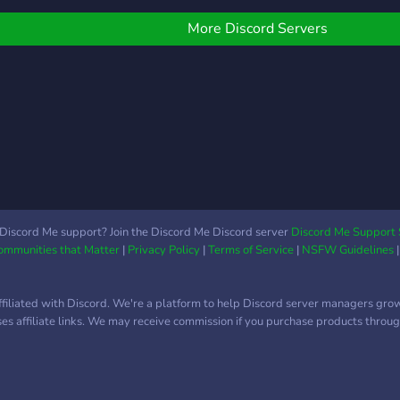
More Discord Servers
Discord Me support? Join the Discord Me Discord server
Discord Me Support 
Communities that Matter
|
Privacy Policy
|
Terms of Service
|
NSFW Guidelines
ffiliated with Discord. We're a platform to help Discord server managers gro
uses affiliate links. We may receive commission if you purchase products through