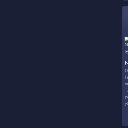
N
O
F
o
T
p
y
y
j
N