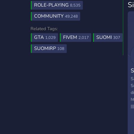
S
ROLE-PLAYING
8,535
COMMUNITY
49,248
Related Tags:
GTA
FIVEM
SUOMI
1,029
2,017
307
SUOMIRP
108
S
S
S
d
h
||