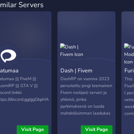
imilar Servers
atumaa
Dash | Fivem
Fur
Mod
atumaa ||| FiveM |||
DashRP on vuonna 2023
This 
uomiRP ||| GTA V |||
perustettu jengi teemainen
Five
iscord linkki:
Fivem roolipeli serveri ja
I per
ttps://discord.gg/ggGbpHAUcx
yhteisö, jonka
vehic
|
pyrkimyksenä on luoda
week 
mahdollisimman laadukas
comm
serveri sen pelaajille.
vehic
Some
Visit Page
Visit Page