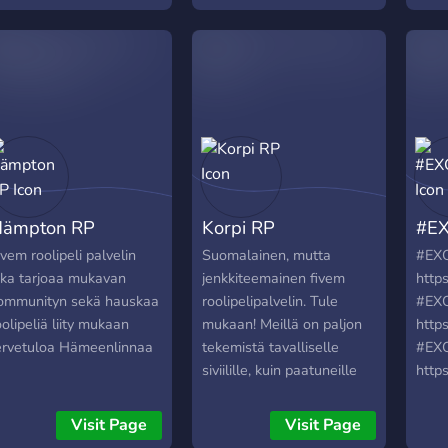
work
http
usp=
TheF
ämpton RP
Korpi RP
#EX
ivem roolipeli palvelin
Suomalainen, mutta
#EXOT
oka tarjoaa mukavan
jenkkiteemainen fivem
http
ommunityn sekä hauskaa
roolipelipalvelin. Tule
#EXOT
oolipeliä liity mukaan
mukaan! Meillä on paljon
http
ervetuloa Hämeenlinnaa
tekemistä tavalliselle
#EXOT
siviilille, kuin paatuneille
http
rikollisille ! Upeita
#EXOT
modiautoja, custom MLO,
http
Visit Page
Visit Page
sekä paljon uniikkia joka
#EXOT