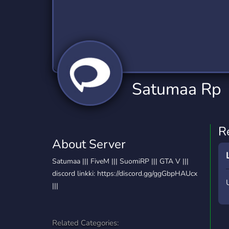
Technology
Tournaments
T
2,837 Servers
343 Servers
1,15
Twitch
Virtual Reality
W
359 Servers
239 Servers
1,15
YouTube
YouTuber
Satumaa Rp
850 Servers
3,011 Servers
R
About Server
Satumaa ||| FiveM ||| SuomiRP ||| GTA V |||
discord linkki: https://discord.gg/ggGbpHAUcx
|||
Related Categories: