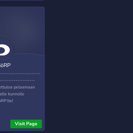
s://discord.gg/N2EvpW5cr2
IC | discord linkki:
s://discord.gg/N2EvpW5cr2
iöRP
-----------------------
--------------------
ettuloa pelaamaan
alle kunnolle
RP:lle!
Visit Page