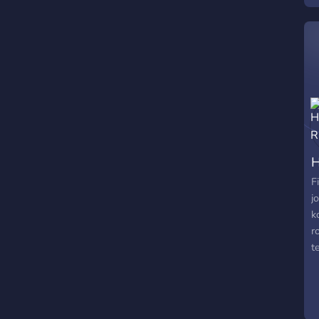
H
F
j
k
r
t