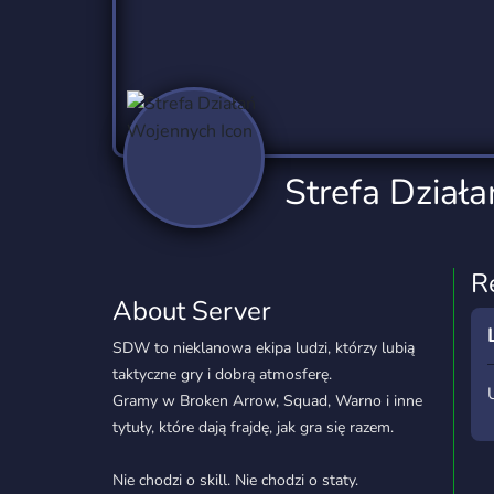
Technology
Tournaments
T
2,837 Servers
343 Servers
1,15
Twitch
Virtual Reality
W
359 Servers
239 Servers
1,15
YouTube
YouTuber
Strefa Dział
850 Servers
3,011 Servers
R
About Server
SDW to nieklanowa ekipa ludzi, którzy lubią
taktyczne gry i dobrą atmosferę.
Gramy w Broken Arrow, Squad, Warno i inne
tytuły, które dają frajdę, jak gra się razem.
Nie chodzi o skill. Nie chodzi o staty.