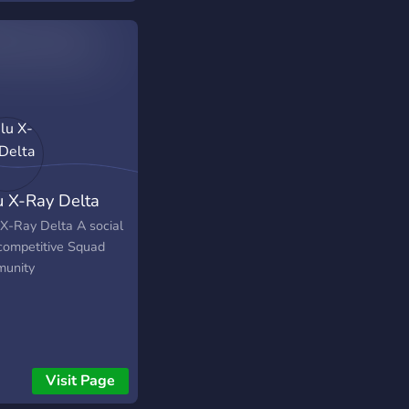
lots of different
s we play.
u X-Ray Delta
 X-Ray Delta A social
competitive Squad
unity
Visit Page