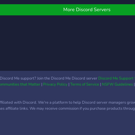
More Discord Servers
Discord Me support? Join the Discord Me Discord server
Discord Me Support 
Communities that Matter
|
Privacy Policy
|
Terms of Service
|
NSFW Guidelines
ffiliated with Discord. We're a platform to help Discord server managers gro
uses affiliate links. We may receive commission if you purchase products through