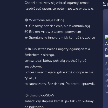
S
Chodzi o to, żeby się zebrać, ogarnąć temat,
i zrobić coś razem, co potem zostaje w głowie.
🟢 Wieczorne sesje z ekipą
🔈 Głosowy bez ciśnienia, ale z komunikacją
📦 Broken Arrow z luzem i pomysłem
🚙 Spontany w inne gry – jak komuś się zachce
Jeśli lubisz ten balans między ogarnięciem a
śmiechem z niczego,
B
cenisz ludzi, którzy potrafią słuchać i grać
P
S
zespołowo,
B
i chcesz mieć miejsce, gdzie ktoś ci odpisze nie
d
tylko „+” –
s
to zapraszamy. Bez ciśnień. Po prostu sprawdź.
D
t
👉 discord.gg/SDW
j
zobacz, czy złapiesz klimat. jak tak – to witamy
na pokładzie.