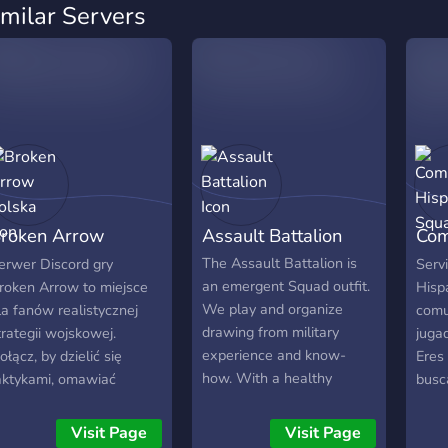
imilar Servers
roken Arrow
Assault Battalion
Com
olska
Squ
The Assault Battalion is
erwer Discord gry
Serv
an emergent Squad outfit.
roken Arrow to miejsce
Hisp
We play and organize
la fanów realistycznej
comu
drawing from military
trategii wojskowej.
juga
experience and know-
ołącz, by dzielić się
Eres 
how. With a healthy
aktykami, omawiać
busc
mixture of 50% milsim
ednostki i grać z innymi! 🚀
juga
and 50% memes we tend
crea
Visit Page
Visit Page
to not take things too