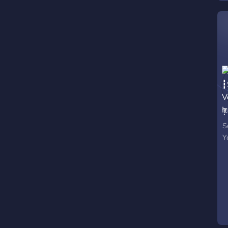
?
S
Y