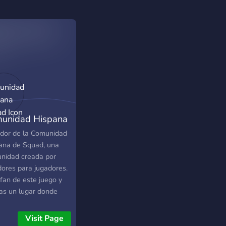
unidad Hispana
ad
idor de la Comunidad
ana de Squad, una
nidad creada por
dores para jugadores.
fan de este juego y
as un lugar donde
r? Quieres ayudar a
r la comunidad?
Visit Page