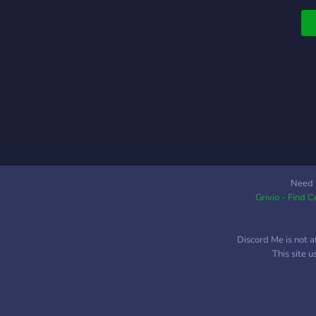
Need 
Grivio - Find 
Discord Me is not a
This site 