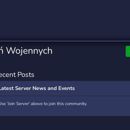
rading
Travel
0 Servers
111 Servers
riting
Xbox
5 Servers
233 Servers
ań Wojennych
ecent Posts
Latest Server News and Events
Use 'Join Server' above to join this community.