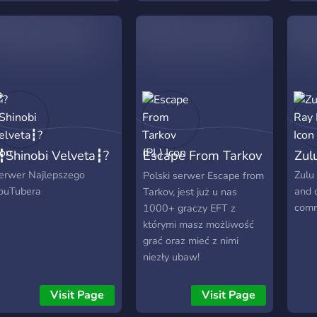
life and in-game and
have 
teaching it to others. This
game
way we stay on top of the
game, offering
unparalleled expertise and
cohesion in battle.
┇Shinobi Velveta┇?
Escape From Tarkov
Zul
(PL)
erwer Najlepszego
Zulu
Polski serwer Escape from
ouTubera
and 
Tarkov, jest już u nas
comm
1000+ graczy EFT z
którymi masz możliwość
grać oraz mieć z nimi
niezły ubaw!
Visit Page
Visit Page